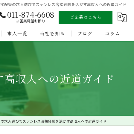
溶接配管の求人選びでステンレス溶接経験を活かす高収入への近道ガイド
011-874-6608
ご応募はこちら
※営業電話お断り
求人一覧
当社を知る
ブログ
コラム
溶接
未経験
す高収入への近道ガイド
経験者
正社員
転職
管の求人選びでステンレス溶接経験を活かす高収入への近道ガイド