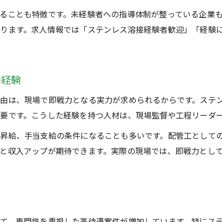
ステンレス溶接技術を持つ配管工の魅力
ることも特徴です。未経験者への指導体制が整っている企業
経験を活かして収入を上げるコツと実例
ります。求人情報では「ステンレス溶接経験者歓迎」「経験
溶接配管の現場で評価される経験とは
年収アップへ導くステンレス溶接技術の活用法
ステンレス溶接技術で年収を伸ばす活用術
接経験
配管工が収入アップに役立てる溶接スキル
由は、現場で即戦力となる実力が求められるからです。ステ
ステンレス溶接を武器に高収入を狙う方法
要です。こうした経験を持つ人材は、現場監督や工程リーダ
収入増加に直結する溶接配管の実践ポイント
昇給、手当支給の条件になることも多いです。配管工として
ステンレス溶接技術で評価を高める実務例
と収入アップが期待できます。実際の現場では、即戦力とし
て、専門性を重視した高待遇案件が増加しています。特にス