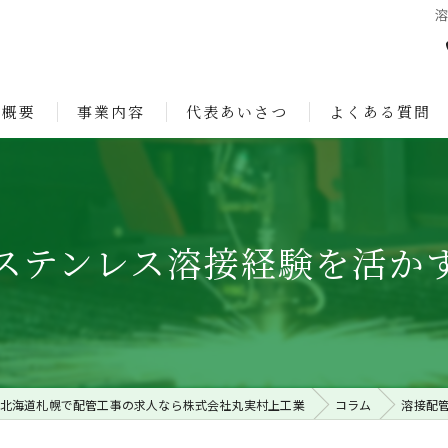
社概要
事業内容
代表あいさつ
よくある質問
ョン
ステンレス溶接経験を活か
北海道札幌で配管工事の求人なら株式会社丸実村上工業
コラム
溶接配