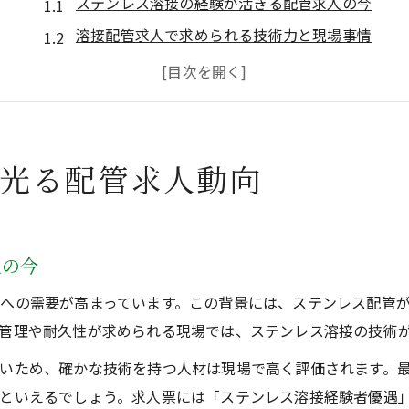
ステンレス溶接の経験が活きる配管求人の今
溶接配管求人で求められる技術力と現場事情
ステンレス溶接を優遇する企業の特徴とは
配管工求人で評価されるステンレス溶接経験
経験者が狙うべき配管求人の最新傾向
配管工ならではの高収入を掴む転職戦略
が光る配管求人動向
ステンレス溶接経験を活かす転職の進め方
配管工が高収入を掴むための求人選びのコツ
高待遇を狙う配管工のステンレス溶接活用法
人の今
ステンレス溶接で転職市場価値を高める方法
への需要が高まっています。この背景には、ステンレス配管
配管工ならではの高単価案件の見極めポイント
管理や耐久性が求められる現場では、ステンレス溶接の技術
安定収入を求める人にステンレス溶接の強み
いため、確かな技術を持つ人材は現場で高く評価されます。
ステンレス溶接が安定収入につながる理由
といえるでしょう。求人票には「ステンレス溶接経験者優遇