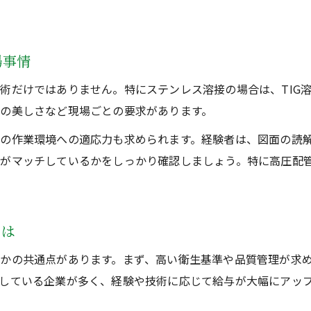
求人選びで重視すべきステンレス溶接の強み
配管工にとってのステンレス溶接安定需要
ステンレス溶接技術が長期収入を支える仕組み
場事情
安定志向の配管工に役立つ溶接経験活用法
術だけではありません。特にステンレス溶接の場合は、TIG
高単価現場で活躍するための求人選び方
の美しさなど現場ごとの要求があります。
ステンレス溶接経験者向け高単価現場の探し方
の作業環境への適応力も求められます。経験者は、図面の読
配管工が高収入現場を見極めるポイント
件がマッチしているかをしっかり確認しましょう。特に高圧配
高単価案件で重視されるステンレス溶接技術
求人票で読み取るステンレス溶接の評価基準
高単価現場に求められる配管工の特徴
とは
経験が収入直結する溶接配管の魅力とは
かの共通点があります。まず、高い衛生基準や品質管理が求
ステンレス溶接経験が高収入につながる理由
している企業が多く、経験や技術に応じて給与が大幅にアッ
配管溶接で経験が収入に直結する仕組み