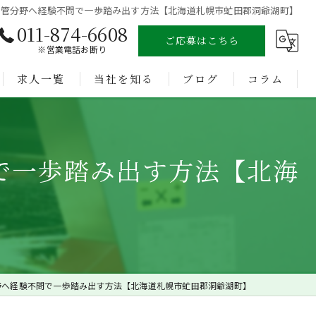
配管分野へ経験不問で一歩踏み出す方法【北海道札幌市虻田郡洞爺湖町】
011-874-6608
ご応募はこちら
※営業電話お断り
求人一覧
当社を知る
ブログ
コラム
溶接
で一歩踏み出す方法【北海
未経験
経験者
正社員
転職
野へ経験不問で一歩踏み出す方法【北海道札幌市虻田郡洞爺湖町】