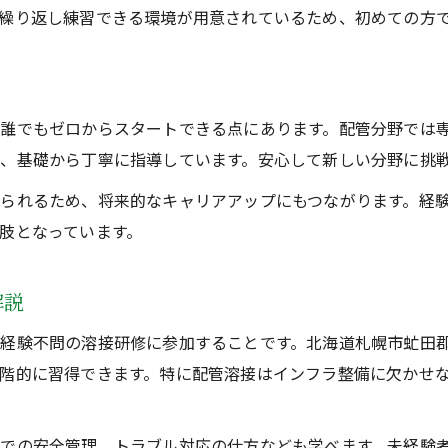
溶接技術を活かす配管研修のポイント
繰り返し練習できる環境が用意されているため、初めての方
経験不問で学べる配管工向け溶接技術
未経験から配管工を目指す研修内容とは
溶接配管分野の未経験者に最適な研修法
誰でもゼロからスタートできる点にあります。配管分野では
基礎から始める溶接技術の習得ストーリー
、基礎から丁寧に指導しています。安心して新しい分野に挑
未経験から溶接基礎を学ぶ実践的ステップ
られるため、将来的なキャリアアップにもつながります。経
配管分野で活かす溶接技術の習得法
肢となっています。
経験不問で身につく溶接配管の基本技術
未経験者が溶接技術を習得する流れとは
解説
溶接配管分野の基礎を未経験から学ぶ方法
経験不問の溶接研修に参加することです。北海道札幌市虻田
溶接資格取得で安定した就職を目指すには
階的に習得できます。特に配管溶接はインフラ整備に欠かせ
未経験から溶接資格を取得する具体的手順
配管分野で役立つ溶接資格の種類と特徴
での安全管理、トラブル対応の仕方なども学べます。未経験