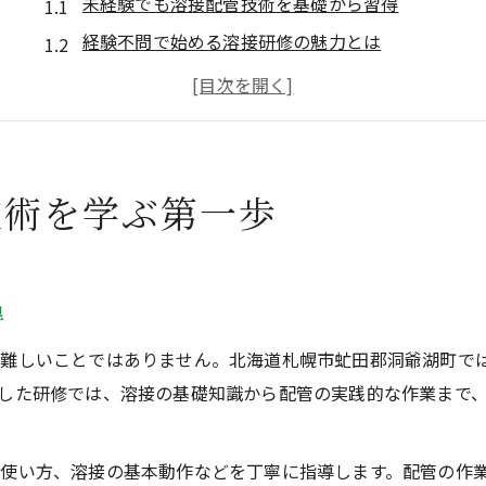
未経験でも溶接配管技術を基礎から習得
経験不問で始める溶接研修の魅力とは
配管分野へ未経験から挑戦する方法を解説
未経験歓迎の溶接研修で身につくスキル
溶接配管分野へ経験不問で進む準備
溶接分野への挑戦が経験不問で可能に
技術を学ぶ第一歩
経験不問で始める溶接分野のキャリア形成
未経験からでも挑戦できる溶接配管職の実情
溶接分野で未経験が歓迎される理由とは
得
配管分野へ未経験で進むメリットを紹介
て難しいことではありません。北海道札幌市虻田郡洞爺湖町で
溶接技術に未経験で挑むための心構え
した研修では、溶接の基礎知識から配管の実践的な作業まで
配管工へ未経験で進む最適な研修法
未経験者向け配管工研修の特徴と選び方
使い方、溶接の基本動作などを丁寧に指導します。配管の作