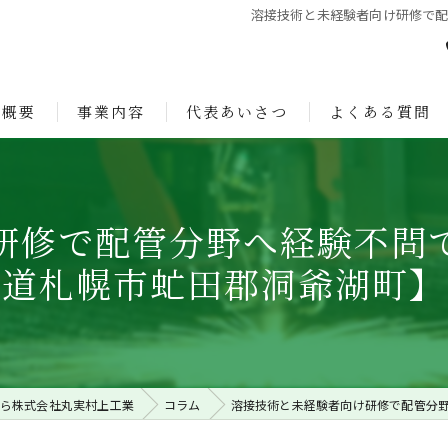
溶接技術と未経験者向け研修で
社概要
事業内容
代表あいさつ
よくある質問
ョン
研修で配管分野へ経験不問
道札幌市虻田郡洞爺湖町】
ら株式会社丸実村上工業
コラム
溶接技術と未経験者向け研修で配管分