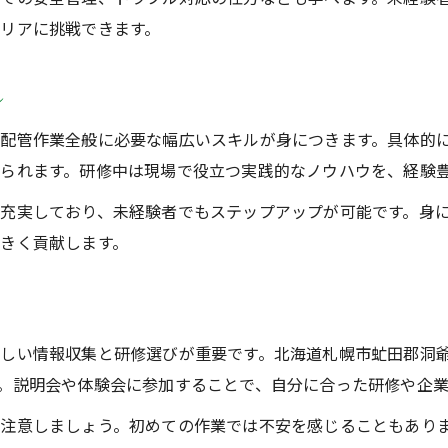
経験不問で目指せる溶接配管資格取得の道
リアに挑戦できます。
安定就職につながる溶接研修の選び方
未経験でも資格取得を目指せる溶接研修
ル
経験がなくても選ばれる理由とカリキュラム
配管作業全般に必要な幅広いスキルが身につきます。具体的
未経験者が溶接配管分野で求められる背景
られます。研修中は現場で役立つ実践的なノウハウを、経験
経験不問で選ばれる溶接研修の特徴とは
充実しており、未経験者でもステップアップが可能です。身
配管分野で未経験者が評価される理由を解説
きく貢献します。
溶接技術のカリキュラム内容を未経験目線で解説
未経験歓迎の研修で学べる配管溶接技術
しい情報収集と研修選びが重要です。北海道札幌市虻田郡洞
。説明会や体験会に参加することで、自分に合った研修や企
分注意しましょう。初めての作業では不安を感じることもあり