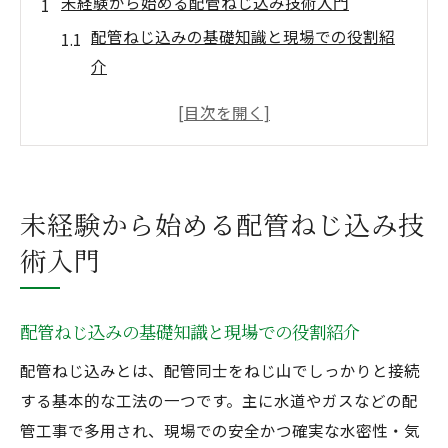
未経験から始める配管ねじ込み技術入門
配管ねじ込みの基礎知識と現場での役割紹
介
未経験者が配管ねじ込みを習得するコツ
配管工事のやり方とねじ込み技術の重要性
配管工事資格なしで挑戦できる始め方
配管ねじ込み初心者の不安を解消する方法
未経験から始める配管ねじ込み技
配管工として安定収入を目指す考え方とは
術入門
配管ねじ込み習得が安定収入に繋がる理由
配管工事の資格取得と収入アップ戦略
配管ねじ込みの基礎知識と現場での役割紹介
配管ねじ込み技術でキャリアを築く方法
配管ねじ込みとは、配管同士をねじ山でしっかりと接続
水道配管工事分野で求められるスキル
する基本的な工法の一つです。主に水道やガスなどの配
配管施工現場で評価される働き方のポイン
管工事で多用され、現場での安全かつ確実な水密性・気
ト