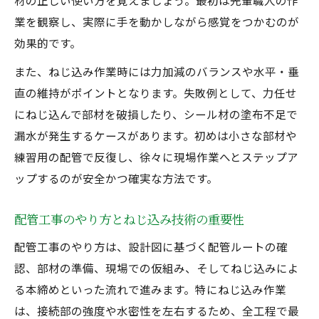
材の正しい使い方を覚えましょう。最初は先輩職人の作
仕事選びに迷う方へ配管ねじ込みの魅力解説
業を観察し、実際に手を動かしながら感覚をつかむのが
配管ねじ込みの魅力と将来性について
効果的です。
未経験から配管工を選ぶメリット紹介
また、ねじ込み作業時には力加減のバランスや水平・垂
配管工事やり方を通じて得られる経験値
直の維持がポイントとなります。失敗例として、力任せ
配管施工分野で活躍する人の特徴とは
にねじ込んで部材を破損したり、シール材の塗布不足で
配管工を辞めとけと思う理由と本当の現実
漏水が発生するケースがあります。初めは小さな部材や
配管施工における成長のコツと注意点まとめ
練習用の配管で反復し、徐々に現場作業へとステップア
ップするのが安全かつ確実な方法です。
配管ねじ込みでスキルアップする成長法
配管施工に必要なやり方と注意点解説
配管工事のやり方とねじ込み技術の重要性
配管工事資格なしで直面する課題と対策
配管工事のやり方は、設計図に基づく配管ルートの確
現場で役立つ配管工事の実践ノウハウ
認、部材の準備、現場での仮組み、そしてねじ込みによ
配管ねじ込みで差がつくポイント整理
る本締めといった流れで進みます。特にねじ込み作業
は、接続部の強度や水密性を左右するため、全工程で最