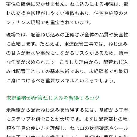
密性の確保に欠かせません。ねじ込みによる接続は、部
配管ねじ込みの基本を覚えるためのポイント
材の交換や修理がしやすい特徴もあり、住宅や施設のメ
配管ねじ込み手順を簡単にマスターする方
ンテナンス現場でも重宝されています。
法
現場では、配管ねじ込みの正確さが全体の品質や安全性
現場で役立つ配管工事やり方の実践例
に直結します。たとえば、水道配管工事では、ねじ込み
配管施工で覚えておきたい安全確認の要点
の甘さが漏水や事故につながるリスクがあるため、慎重
配管工事資格なしでも始められる基礎知識
な作業が求められます。こうした理由から、配管ねじ込
配管ねじ込み作業で陥りやすい失敗例
みは配管工としての基本技術であり、未経験者でも最初
配管工事資格なしで挑むキャリアの道しるべ
に身につけるべき重要なスキルといえるでしょう。
配管ねじ込み技術でキャリア形成を実現
未経験者が配管ねじ込みを習得するコツ
資格なしから配管工になれる道のり解説
未経験から配管ねじ込みを習得するには、基礎から丁寧
配管工事と管工事の違いと選び方のヒント
にステップを踏むことが大切です。まずは配管部材の種
現場経験を活かした配管施工の成長術
類や工具の使い方を理解し、ねじ山の状態確認やシール
配管ねじ込みで安定収入を得る秘訣