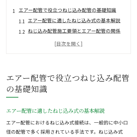
エアー配管で役立つねじ込み配管の基礎知識
エアー配管に適したねじ込み式の基本解説
ねじ込み配管施工要領とエアー配管の関係
性
配管 ねじ込み 接続の基礎知識を身につける
エアー配管で押さえておきたい主要部品の
選び方
エアー配管で役立つねじ込み配管
蒸気配管にも応用できるねじ込み方法のコ
の基礎知識
ツ
配管ねじ込み施工要領を現場で活かす秘訣とは
エアー配管に適したねじ込み式の基本解説
ねじ込み配管施工要領をエアー配管で生か
す方法
エアー配管におけるねじ込み式接続は、一般的に中小口
エアー配管現場での適切なねじ込み量管理
径の配管で多く採用されている手法です。ねじ込み式