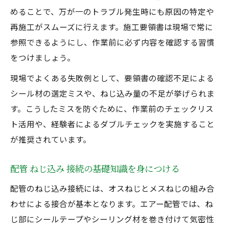
エアー配管で使える配管接続方法 種類の解
めることで、万が一のトラブル発生時にも原因の特定や
説
再施工がスムーズに行えます。施工要領書は現場で常に
参照できるようにし、作業前に必ず内容を確認する習慣
ねじ込み配管と他方式の特徴を比較する視
をつけましょう。
点
配管 ねじ込み 接続のトラブル事例と対策
現場でよくある失敗例として、要領書の確認不足による
現場で役立つ配管と配管をつなぐ部品の選
シール材の選定ミスや、ねじ込み量の不足が挙げられま
定法
す。こうしたミスを防ぐために、作業前のチェックリス
ト活用や、経験者によるダブルチェックを実施すること
フランジ方式や溶接式との違いを理解する
が推奨されています。
ねじ込み方式でエアー配管を確実につなぐコツ
エアー配管のねじ込み方式で失敗しない手
配管 ねじ込み 接続の基礎知識を身につける
順
配管のねじ込み接続には、オスねじとメスねじの組み合
ねじ込み配管施工要領のポイントと実践例
わせによる接合が基本となります。エアー配管では、ね
配管 ねじ込み 接続時の注意すべきチェック
じ部にシールテープやシーリング材を巻き付けて気密性
項目