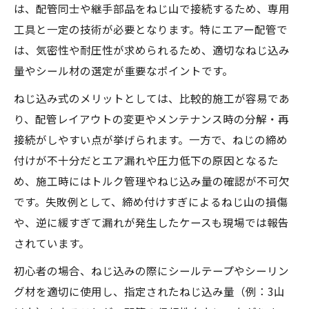
術
は、配管同士や継手部品をねじ山で接続するため、専用
配管 ねじ込み 接続の失敗を防ぐ現場実践の
工具と一定の技術が必要となります。特にエアー配管で
工夫
は、気密性や耐圧性が求められるため、適切なねじ込み
量やシール材の選定が重要なポイントです。
ねじ込み 配管 外し 方の基本と作業時の注意
点
ねじ込み式のメリットとしては、比較的施工が容易であ
現場で役立つ配管と配管をつなぐ部品の選
り、配管レイアウトの変更やメンテナンス時の分解・再
定基準
接続がしやすい点が挙げられます。一方で、ねじの締め
付けが不十分だとエア漏れや圧力低下の原因となるた
ねじ込み配管のメリットと注意すべき実践ポイ
め、施工時にはトルク管理やねじ込み量の確認が不可欠
ント
です。失敗例として、締め付けすぎによるねじ山の損傷
エアー配管におけるねじ込み配管の主なメ
や、逆に緩すぎて漏れが発生したケースも現場では報告
リット
されています。
ねじ込み配管施工要領を守る重要性と注意
事項
初心者の場合、ねじ込みの際にシールテープやシーリン
グ材を適切に使用し、指定されたねじ込み量（例：3山
配管 ねじ込み 接続で押さえるべき実践ポイ