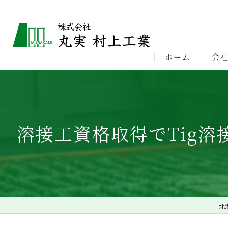
ホーム
会
ビジ
溶接工資格取得でTig
北