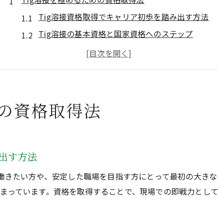
Tig溶接資格取得でキャリア初歩を踏み出す方法
Tig溶接の基本資格と国家資格へのステップ
溶接技能者としてTig溶接を活かす実践的学び方
Tig溶接資格の難易度と効果的な勉強法
Tig溶接資格は誰でも取得できるのか徹底解説
資格一覧から選ぶ溶接工への近道
めの資格取得法
JIS溶接資格一覧からTig溶接の最適資格を探す
Tig溶接初心者が選ぶべき溶接資格の種類と特徴
アーク溶接資格とTig溶接資格の違いを比較解説
み出す方法
半自動溶接資格との違いとTig溶接の強みを知る
て働きたい方や、安定した職場を目指す方にとって最初の大きな
溶接国家資格の種類とTig溶接での活かし方
まっています。資格を取得することで、現場での即戦力とし
未経験から始めるTig溶接キャリア