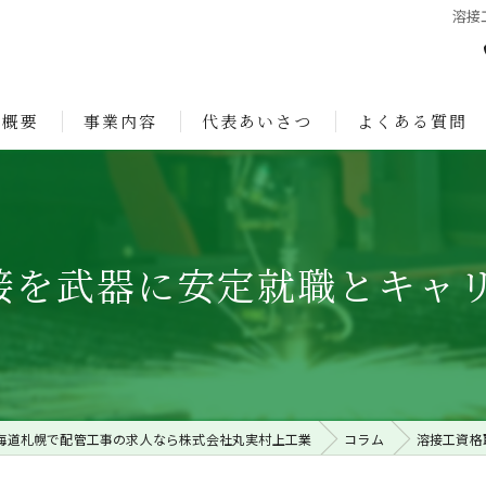
溶接
社概要
事業内容
代表あいさつ
よくある質問
ョン
溶接を武器に安定就職とキャ
海道札幌で配管工事の求人なら株式会社丸実村上工業
コラム
溶接工資格