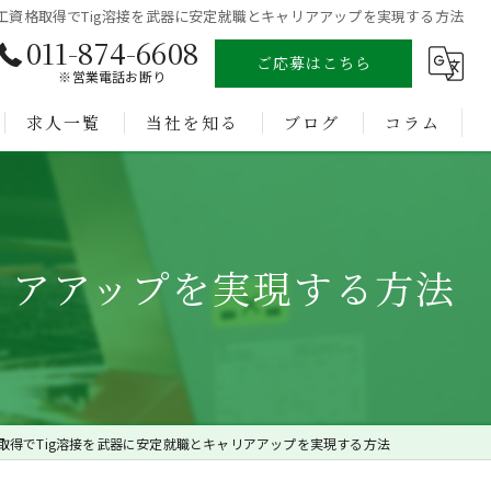
工資格取得でTig溶接を武器に安定就職とキャリアアップを実現する方法
011-874-6608
ご応募はこちら
※営業電話お断り
求人一覧
当社を知る
ブログ
コラム
溶接
未経験
リアアップを実現する方法
経験者
正社員
転職
取得でTig溶接を武器に安定就職とキャリアアップを実現する方法