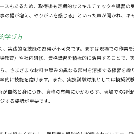
Tig溶接の国家資格は本当に難しいのか検証
ースもあるため、取得後も定期的なスキルチェックや講習の
実務で活かすTig溶接資格取得のリアル
事の幅が増え、やりがいを感じる」といった声が聞かれ、キ
溶接国家資格難易度とTig溶接の合格率比較
Tig溶接資格の実務活用と将来性を探る
践的学び方
資格取得で目指す安定就職と収入
なく、実践的な技能の習得が不可欠です。まずは現場での作業
Tig溶接資格取得で安定した就職を叶える方法
現場教育）や社内研修、資格講習を積極的に活用することで、
Tig溶接の資格が収入アップに直結する理由
ら、さまざまな材料や厚みの異なる部材を溶接する練習を繰
国家資格取得でTig溶接の転職を有利に進める
率的に技能を磨けます。また、実技試験対策としては模擬試
Tig溶接資格でキャリアアップを目指す実践法
技術が自然と身につき、資格の有無にかかわらず、現場での評
溶接工資格とTig溶接がもたらす雇用の安定性
ジする姿勢が重要です。