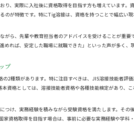
未経験者がTig溶接資格を活かす最初の一歩
おり、実際に入社後に資格取得を目指す方も増えています。
Tig溶接資格取得で実務経験を積む方法
るのが特徴です。特にTig溶接は、資格を持つことで幅広い
溶接工資格なしからTig溶接で就職を目指す
Tig溶接で未経験者が選択すべき資格と方法
ながら、先輩や教育担当者のアドバイスを受けることが重要
国家資格取得でTig溶接の将来性を広げる秘訣
進めれば、安定した職場に就職できた」といった声が多く、
国家資格で広がる溶接工の未来
Tig溶接の国家資格取得で安定雇用を実現
ップ
国家資格で広がるTig溶接工のキャリアパス
格の2種類があります。特に注目すべきは、JIS溶接技能者評価
溶接国家資格の難易度とTig溶接の立ち位置
の基本資格としては、溶接技能者資格や各種技能検定があり、
Tig溶接技能者が国家資格で得られる強み
JIS溶接資格一覧で見るTig溶接の将来展望
につけ、実務経験を積みながら受験資格を満たします。その
Tig溶接資格の難易度と実務の現実
国家資格取得を目指す場合は、事前に必要な実務経験や学科
Tig溶接資格の難易度と合格への現実的対策