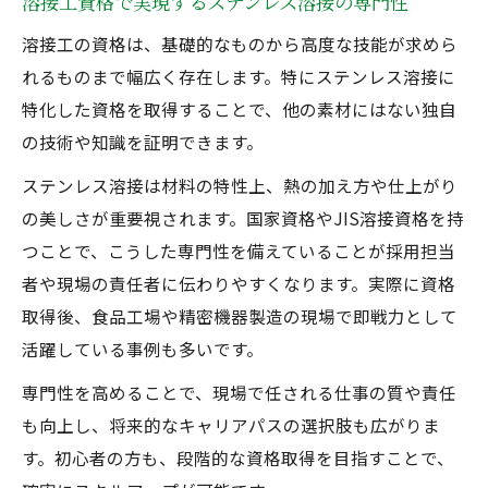
溶接工資格で実現するステンレス溶接の専門性
溶接技能者に求められる基本的な資格知識
溶接工の資格は、基礎的なものから高度な技能が求めら
アーク溶接資格とJIS溶接資格の選び方
れるものまで幅広く存在します。特にステンレス溶接に
溶接工の国家資格はどんな種類があるのか
特化した資格を取得することで、他の素材にはない独自
ステンレス溶接対応の国家資格一覧を比較
の技術や知識を証明できます。
溶接工資格の種類とステンレス溶接の関係
ステンレス溶接は材料の特性上、熱の加え方や仕上がり
性
の美しさが重要視されます。国家資格やJIS溶接資格を持
溶接国家資格の難易度と選び方のコツ
つことで、こうした専門性を備えていることが採用担当
JIS溶接資格一覧が示す国家資格の幅広さ
者や現場の責任者に伝わりやすくなります。実際に資格
半自動溶接資格も含めた国家資格の特徴
取得後、食品工場や精密機器製造の現場で即戦力として
実務経験を積むことで広がる溶接工の可能性
活躍している事例も多いです。
ステンレス溶接の実務経験が資格取得に役
専門性を高めることで、現場で任される仕事の質や責任
立つ理由
も向上し、将来的なキャリアパスの選択肢も広がりま
溶接工資格と現場経験の相乗効果を実感し
す。初心者の方も、段階的な資格取得を目指すことで、
よう