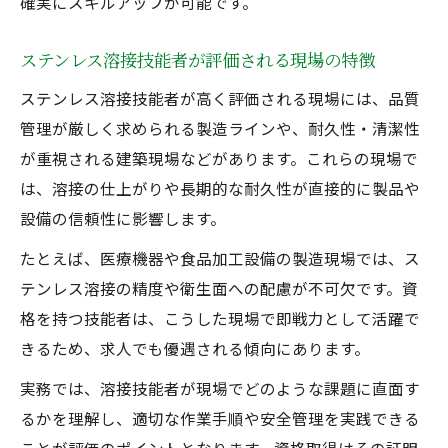
確実にスキルアップが可能です。
国家資格取得後のステンレス溶接現場での
成長
ステンレス溶接技能者が評価される現場の特徴
実務経験を活かした溶接技能者のキャリア
ステンレス溶接技能者が高く評価される現場には、品質
戦略
管理が厳しく求められる製造ラインや、耐久性・清潔性
半自動溶接資格と実務経験が開く新たな道
が重視される建築現場などがあります。これらの現場で
は、溶接の仕上がりや長期的な耐久性が直接的に製品や
未経験でもステンレス溶接に挑戦できる秘訣
設備の信頼性に影響します。
未経験からステンレス溶接資格を取得する
コツ
たとえば、医療機器や食品加工設備の製造現場では、ス
溶接工資格が未経験者の一歩をサポートす
テンレス溶接の精度や衛生面への配慮が不可欠です。資
る理由
格を持つ技能者は、こうした現場で即戦力として活躍で
きるため、求人でも優遇される傾向にあります。
国家資格なしでも始められるステンレス溶
接の方法
実務では、溶接技能者が現場でどのような課題に直面す
アーク溶接資格で未経験から挑戦するポイ
るかを理解し、適切な作業手順や安全管理を実践できる
ント