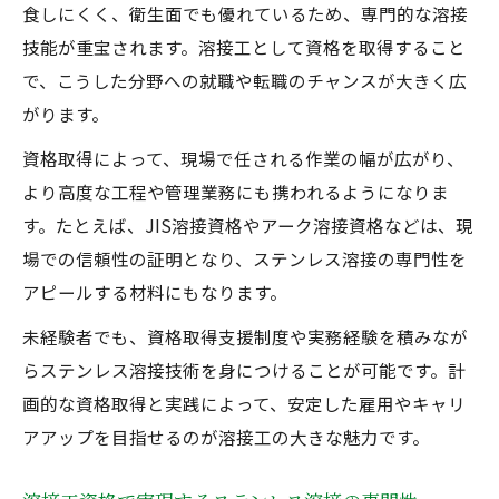
溶接工資格とステンレス溶接の実務経験が
食しにくく、衛生面でも優れているため、専門的な溶接
強みになる
技能が重宝されます。溶接工として資格を取得すること
アーク溶接資格を活かしたステンレス溶接
で、こうした分野への就職や転職のチャンスが大きく広
の実践例
がります。
JIS溶接資格一覧を活用した就職活動のポイ
資格取得によって、現場で任される作業の幅が広がり、
ント
より高度な工程や管理業務にも携われるようになりま
半自動溶接資格取得で広がるステンレス現
す。たとえば、JIS溶接資格やアーク溶接資格などは、現
場の可能性
場での信頼性の証明となり、ステンレス溶接の専門性を
アピールする材料にもなります。
資格取得の基本と溶接技能者のキャリア形成
ステンレス溶接の資格取得手順と実技対策
未経験者でも、資格取得支援制度や実務経験を積みなが
溶接技能者としてキャリアアップを目指す
らステンレス溶接技術を身につけることが可能です。計
道筋
画的な資格取得と実践によって、安定した雇用やキャリ
アアップを目指せるのが溶接工の大きな魅力です。
溶接国家資格の難易度とステンレス溶接対
策