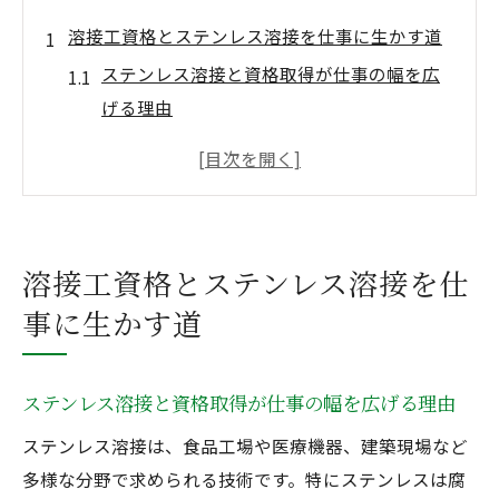
溶接工資格とステンレス溶接を仕事に生かす道
ステンレス溶接と資格取得が仕事の幅を広
げる理由
溶接工資格で実現するステンレス溶接の専
門性
ステンレス溶接技能者が評価される現場の
特徴
溶接工資格とステンレス溶接を仕
溶接国家資格で安定就職を目指すメリット
事に生かす道
ステンレス溶接資格一覧が転職活動で役立
つ場面
ステンレス溶接習得なら安定就職も夢じゃない
ステンレス溶接と資格取得が仕事の幅を広げる理由
ステンレス溶接資格で安定した就職を実現
ステンレス溶接は、食品工場や医療機器、建築現場など
する方法
多様な分野で求められる技術です。特にステンレスは腐