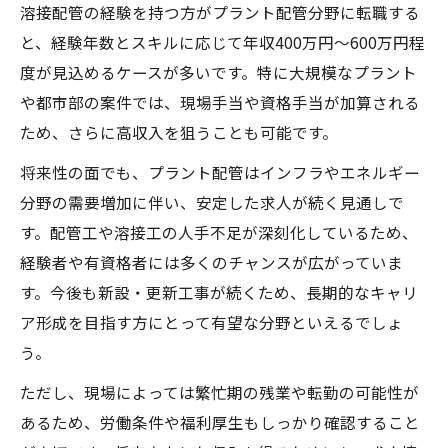
プラント配管求人で重視されるスキルと経
溶接配管の経験を持つ方がプラント配管分野に転職する
験
と、経験年数とスキルに応じて年収400万円〜600万円程
年収向上に役立つ配管工の資格取得術
度が見込めるケースが多いです。特に大規模なプラント
や都市部の案件では、現場手当や資格手当が加算される
現場で評価される溶接配管の技術力とは
ため、さらに高収入を狙うことも可能です。
プラント配管で高収入を叶える転職準備術
将来性の面でも、プラント配管はインフラやエネルギー
安定高収入を目指すプラント配管求人の魅力
分野の需要増加に伴い、安定した求人が続く見通しで
プラント配管求人が安定収入に強い理由と
す。配管工や溶接工の人手不足が深刻化しているため、
は
経験者や有資格者には多くのチャンスが広がっていま
溶接配管経験者が高収入を目指せる魅力を
す。今後も新設・更新工事が続くため、長期的なキャリ
解説
ア形成を目指す方にとって有望な分野といえるでしょ
プラント配管求人の仕事環境と働き方の特
う。
徴
ただし、現場によっては繁忙期の残業や転勤の可能性が
資格取得支援が充実した求人の選び方
あるため、労働条件や福利厚生もしっかり確認すること
配管工で安定高収入を得るための条件