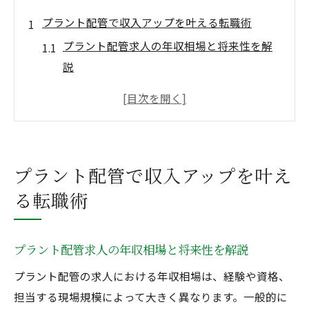
プラント配管で収入アップを叶える転職術
プラント配管求人の年収相場と将来性を解
説
溶接配管経験者が転職で収入を上げる方法
プラント配管で活かせる資格や技術のポイ
ント
配管工求人の選び方と失敗しない転職活動
プラント配管で収入アップを叶え
術
る転職術
プラント配管で年収アップを目指すコツと
は
溶接配管の経験が活きる年収向上の秘訣
プラント配管求人の年収相場と将来性を解説
溶接配管の経験を年収アップに直結させる
プラント配管の求人における年収相場は、経験や資格、
方法
担当する現場規模によって大きく異なります。一般的に