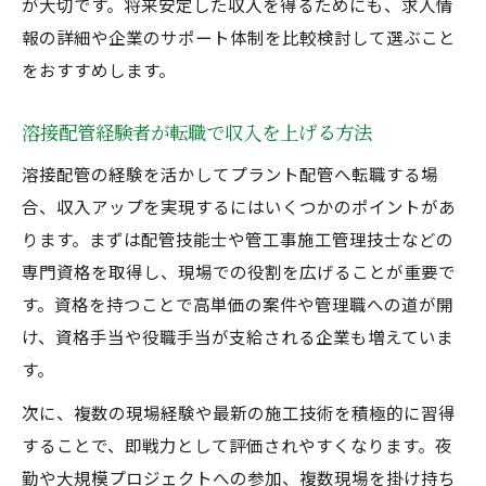
が大切です。将来安定した収入を得るためにも、求人情
年収アップしたい方へ贈るプラント配管転職法
報の詳細や企業のサポート体制を比較検討して選ぶこと
未経験からプラント配管で年収アップを狙
をおすすめします。
う方法
溶接配管経験者の転職成功体験談を紹介
溶接配管経験者が転職で収入を上げる方法
プラント配管求人選びで失敗しないポイン
溶接配管の経験を活かしてプラント配管へ転職する場
ト
合、収入アップを実現するにはいくつかのポイントがあ
年収アップを実現する転職活動のコツ
ります。まずは配管技能士や管工事施工管理技士などの
配管工のキャリアアップに必要な準備とは
専門資格を取得し、現場での役割を広げることが重要で
す。資格を持つことで高単価の案件や管理職への道が開
一人親方にも適した溶接配管の新たな働き方
け、資格手当や役職手当が支給される企業も増えていま
一人親方として活躍できる溶接配管の魅力
す。
プラント配管で独立を目指すメリットと注
次に、複数の現場経験や最新の施工技術を積極的に習得
意点
することで、即戦力として評価されやすくなります。夜
溶接配管から一人親方への転身方法を解説
勤や大規模プロジェクトへの参加、複数現場を掛け持ち