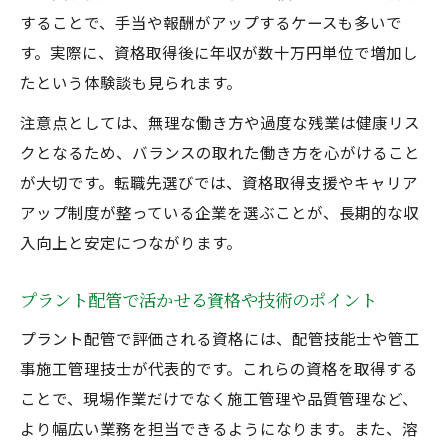
配管工のフリーランスで年収を上げるコツ
することで、手当や報酬がアップするケースも多いで
一人親方の働き方とプラント配管求人の探
す。実際に、資格取得後に年収が数十万円単位で増加し
し方
たという体験談も見られます。
配管工の収入事情を知り転職戦略を練る
注意点としては、無理な働き方や過度な残業は健康リス
配管工の年収や給料の現状とその背景
クとなるため、バランスの取れた働き方を心がけること
プラント配管求人で収入アップを目指す方
が大切です。転職先選びでは、資格取得支援やキャリア
法
アップ制度が整っている企業を選ぶことが、長期的な収
溶接配管の経験が収入に与える影響を考察
入向上と安定につながります。
一人親方と正社員それぞれの収入比較
プラント配管で活かせる資格や技術のポイント
配管工で年収を上げるための転職タイミン
グ
プラント配管で評価される資格には、配管技能士や管工
事施工管理技士が代表的です。これらの資格を取得する
ことで、現場作業だけでなく施工管理や品質管理など、
より幅広い業務を担当できるようになります。また、溶