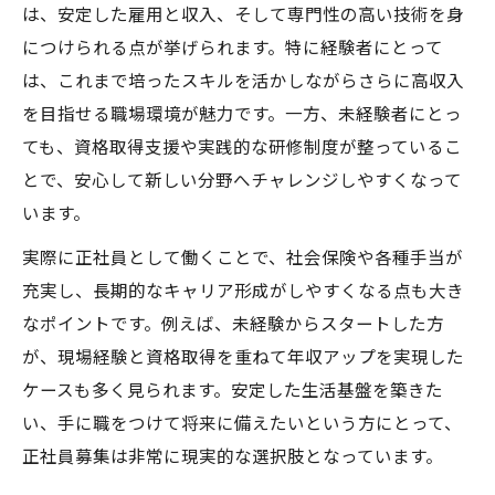
経験者未経験者が配管工で収入アップを目
は、安定した雇用と収入、そして専門性の高い技術を身
指すには
につけられる点が挙げられます。特に経験者にとって
溶接工求人選びのポイントと収入の違いを
は、これまで培ったスキルを活かしながらさらに高収入
解説
を目指せる職場環境が魅力です。一方、未経験者にとっ
ても、資格取得支援や実践的な研修制度が整っているこ
配管工として正社員就職する際の給与相場
とで、安心して新しい分野へチャレンジしやすくなって
とは
います。
溶接工の年収動向と求人情報の見極め方
実際に正社員として働くことで、社会保険や各種手当が
未経験者も挑戦しやすい溶接工の魅力とは
充実し、長期的なキャリア形成がしやすくなる点も大き
未経験者歓迎の溶接工求人が増える理由
なポイントです。例えば、未経験からスタートした方
配管工・溶接工で身につく専門スキルの魅
が、現場経験と資格取得を重ねて年収アップを実現した
力
ケースも多く見られます。安定した生活基盤を築きた
経験不問で正社員になれる環境とサポート
い、手に職をつけて将来に備えたいという方にとって、
体制
正社員募集は非常に現実的な選択肢となっています。
未経験者が溶接工でキャリアを築く方法