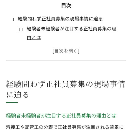
目次
経験問わず正社員募集の現場事情に迫る
経験者未経験者が注目する正社員募集の理
由とは
溶接工や配管工の求人動向と人手不足の現
状
未経験者歓迎の正社員募集が増加する背景
配管工・溶接工として正社員を選ぶメリッ
経験問わず正社員募集の現場事情
ト
に迫る
溶接工転職市場で求められる経験と技術力
溶接工や配管工で安定収入を目指すなら
経験者未経験者が注目する正社員募集の理由とは
正社員募集で実現する溶接工の安定収入の
秘訣
溶接工や配管工の分野で正社員募集が注目される背景に