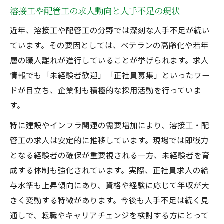
人手不足の今こそ未経験者が活躍しやすい
溶接工や配管工の求人動向と人手不足の現状
理由
近年、溶接工や配管工の分野では深刻な人手不足が続い
実務経験を活かしたキャリアアップ戦略
ています。その要因としては、ベテランの高齢化や若年
溶接工経験者が正社員で目指すキャリアパ
層の職人離れが進行していることが挙げられます。求人
ス
情報でも「未経験者歓迎」「正社員募集」といったワー
配管工・溶接工の実務経験が収入に与える
ドが目立ち、企業側も積極的な採用活動を行っていま
影響
す。
経験者が転職で年収アップを実現する方法
特に建設やインフラ関連の需要増加により、溶接工・配
溶接工求人選びで重視すべきキャリア支援
管工の求人は安定的に推移しています。現場では即戦力
制度
となる経験者の確保が重要視される一方、未経験者を育
経験者が資格取得でキャリアアップする仕
成する体制も強化されています。実際、正社員求人の給
組み
与水準も上昇傾向にあり、資格や経験に応じて年収が大
きく変動する特徴があります。今後も人手不足は続く見
正社員として働く溶接工の年収動向を解説
通しで、転職やキャリアチェンジを検討する方にとって
溶接工正社員の年収相場と将来性の比較