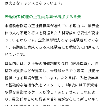
は大きなチャンスとなっています。
経験者・未経験者で異なる溶接工の年収傾
向
未経験者歓迎の正社員募集が増加する背景
溶接工の年収1000万を目指すためのポイン
未経験者歓迎の正社員募集が増えている理由は、業界全
ト
体の人材不足と将来を見据えた人材育成の必要性が高ま
求人情報から読み解く配管工の年収の実情
っているからです。企業は即戦力となる経験者だけでな
溶接工の年収アップを実現する転職戦略
く、長期的に育成できる未経験者にも積極的に門戸を開
配管工への転職で実現する成長の秘訣
いています。
配管工正社員募集がキャリア成長に繋がる
具体的には、入社後の研修制度やOJT（現場指導）、資
理由
格取得支援などが充実し、未経験からでも着実に技術を
未経験者が配管工に転職して得られる収入
習得できる環境が整っています。たとえば、入社後半年
とは
で基礎的な溶接作業をマスターし、1年後には国家資格
経験者が配管工転職で実現できるスキルア
取得を目指せるケースも珍しくありません。これによ
ップ
り、異業種からの転職者や若年層が安心して新しいキャ
溶接工との違いを知り配管工で活躍するコ