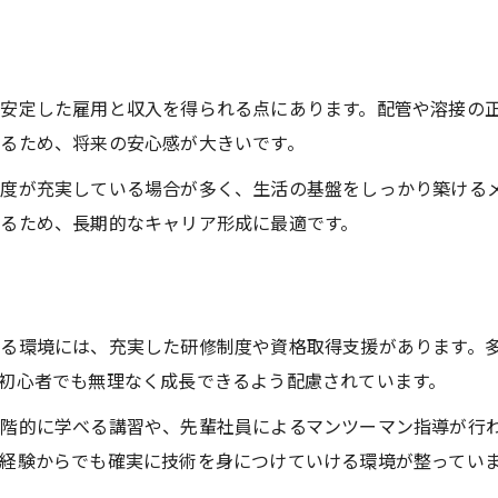
経験不問求人で転職時に押さえるべき点
正社員転職でキャリアアップを目指す方法
溶接配管未経験者が転職で有利になる理由
安定した雇用と収入を得られる点にあります。配管や溶接の
未経験歓迎求人でステップアップするコツ
るため、将来の安心感が大きいです。
正社員募集で手に職をつける道はここから
度が充実している場合が多く、生活の基盤をしっかり築ける
未経験から正社員で技術職に挑戦する流れ
るため、長期的なキャリア形成に最適です。
溶接配管経験不問求人でスキルを得る秘訣
手に職をつけるための求人選びのコツ
未経験歓迎の正社員募集で未来を開く
る環境には、充実した研修制度や資格取得支援があります。
経験不問求人の研修制度と成長環境を解説
初心者でも無理なく成長できるよう配慮されています。
配管や溶接未経験から安定就職を目指すコツ
階的に学べる講習や、先輩社員によるマンツーマン指導が行
未経験で正社員採用を勝ち取るポイント
経験からでも確実に技術を身につけていける環境が整ってい
溶接配管経験不問求人の活用術を紹介