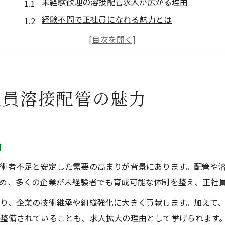
未経験歓迎の溶接配管求人が広がる理由
経験不問で正社員になれる魅力とは
配管や溶接が未経験でも安心な環境
正社員募集求人で新たな一歩を踏み出す方法
未経験から溶接配管を選ぶメリットを解説
経験不問で挑戦できる求人の選び方
社員溶接配管の魅力
未経験者も安心の求人選びの基準とは
溶接や配管経験不問求人の見分け方
正社員募集で重視したい求人サイト活用術
由
転職で失敗しない溶接配管求人選びのコツ
術者不足と安定した需要の高まりが背景にあります。配管や
経験不問の求人で注目すべきポイントを解説
め、多くの企業が未経験者でも育成可能な体制を整え、正社
溶接や配管に興味ある方必見の転職ポイント
り、企業の技術継承や組織強化に大きく貢献します。加えて
未経験から溶接配管転職を成功させる秘訣
整備されていることも、求人拡大の理由として挙げられます