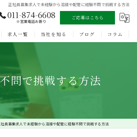
正社員募集求人で未経験から溶接や配管に経験不問で挑戦する方法
011-874-6608
ご応募はこちら
※営業電話お断り
求人一覧
当社を知る
ブログ
コラム
溶接
未経験
不問で挑戦する方法
経験者
正社員
転職
正社員募集求人で未経験から溶接や配管に経験不問で挑戦する方法