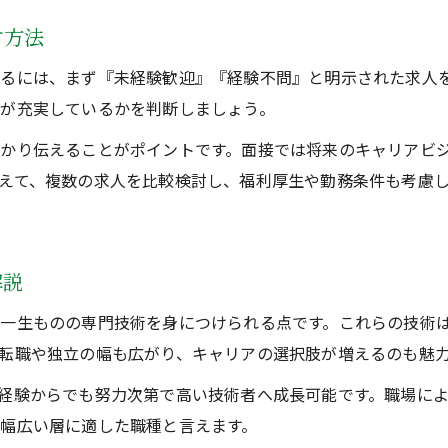
安定就職へ未経験者が意識すべきこと
す方法
経験不問求人で失敗しない面接対策
るには、まず『未経験歓迎』『経験不問』と明示された求人
未経験歓迎求人で長く働くコツと秘訣
が充実しているかを判断しましょう。
経験不問求人の安心サポート体制を徹底解説
かり伝えることがポイントです。面接では将来のキャリアビ
未経験者も安心の研修と現場サポート体制
えて、複数の求人を比較検討し、福利厚生や勤務条件も考慮
溶接配管経験不問求人の福利厚生とは
正社員募集求人で得られる教育制度の魅力
経験不問求人で重視すべきサポート内容
解説
未経験歓迎求人の先輩サポート事例を紹介
一生ものの専門技術を身につけられる点です。これらの技術
転職や独立の幅も広がり、キャリアの選択肢が増えるのも魅
経験からでも努力次第で高い技術者へ成長可能です。職場に
幅広い層に適した職種と言えます。