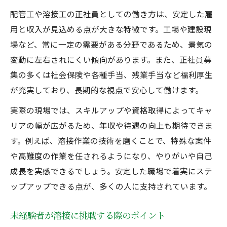
溶接技術を身につけて将来設計を強化
配管工や溶接工の正社員としての働き方は、安定した雇
未経験者が溶接技術を習得する具体策
用と収入が見込める点が大きな特徴です。工場や建設現
経験者も活かせる資格取得支援の魅力
場など、常に一定の需要がある分野であるため、景気の
配管工として将来設計を強化する方法
変動に左右されにくい傾向があります。また、正社員募
正社員募集でスキルアップを目指す理由
集の多くは社会保険や各種手当、残業手当など福利厚生
が充実しており、長期的な視点で安心して働けます。
溶接工で広がるキャリアの選択肢とは
正社員採用で叶える溶接工の成長と収入
実際の現場では、スキルアップや資格取得によってキャ
リアの幅が広がるため、年収や待遇の向上も期待できま
正社員採用が溶接工の成長を後押しする
す。例えば、溶接作業の技術を磨くことで、特殊な案件
未経験から経験者へ成長するサポート体制
や高難度の作業を任されるようになり、やりがいや自己
配管工・溶接工で目指せる年収アップ術
成長を実感できるでしょう。安定した職場で着実にステ
経験者が語る正社員の安定とやりがい
ップアップできる点が、多くの人に支持されています。
溶接工の成長過程と収入の関係を解説
未経験者が溶接に挑戦する際のポイント