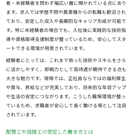
者・未経験者を問わず幅広い層に開かれている点にあり
安心して働ける正社員募集の選び方
ます。求人では学歴不問や異業種からの転職も歓迎され
未経験から始める溶接工のキャリアパス
ており、安定した収入や長期的なキャリア形成が可能で
未経験者でも目指せる溶接工の成長ルート
す。特に未経験者の場合でも、入社後に実践的な技術指
正社員募集で見つかる研修や資格支援制度
導や資格取得支援制度が整っているため、安心してスタ
配管工・溶接工のキャリアアップ実例紹介
ートできる環境が用意されています。
経験者と未経験者のキャリア形成の違い
経験者にとっては、これまで培った技術やスキルをさら
溶接工で一人前になるまでのステップ解説
に活かしやすく、即戦力として高待遇が期待できる点も
配管工正社員で安定収入を実現する方法
大きな魅力です。現場では、正社員ならではの福利厚生
配管工正社員が得る安定収入のポイント
や賞与、昇給などが充実しており、将来的な年収アップ
や生活の安定につながります。こうした職場環境が整っ
未経験者も安心な昇給制度と評価体制
ているため、求職者が安心して長く働ける場として注目
経験者が選ぶ配管工求人の収入面の魅力
されています。
溶接工と配管工で比較する収入アップ術
正社員募集で実現する長期的な安定生活
配管工や溶接工の安定した働き方とは