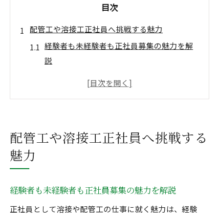
目次
配管工や溶接工正社員へ挑戦する魅力
経験者も未経験者も正社員募集の魅力を解
説
配管工や溶接工の安定した働き方とは
未経験者が溶接に挑戦する際のポイント
経験者が選ぶ正社員求人の強みと安心感
配管工・溶接工で得られる将来の安定性
配管工や溶接工正社員へ挑戦する
経験者も未経験者も安心の正社員募集情報
魅力
未経験者に優しい正社員募集の特徴とは
経験者が活躍しやすい配管工の現場環境
経験者も未経験者も正社員募集の魅力を解説
溶接工への応募時に知るべきサポート体制
正社員として溶接や配管工の仕事に就く魅力は、経験
配管工正社員の求人で重視したい条件