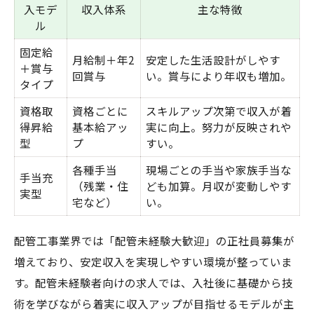
入モデ
収入体系
主な特徴
ル
固定給
月給制＋年2
安定した生活設計がしやす
＋賞与
回賞与
い。賞与により年収も増加。
タイプ
資格取
資格ごとに
スキルアップ次第で収入が着
得昇給
基本給アッ
実に向上。努力が反映されや
型
プ
すい。
各種手当
現場ごとの手当や家族手当な
手当充
（残業・住
ども加算。月収が変動しやす
実型
宅など）
い。
配管工事業界では「配管未経験大歓迎」の正社員募集が
増えており、安定収入を実現しやすい環境が整っていま
す。配管未経験者向けの求人では、入社後に基礎から技
術を学びながら着実に収入アップが目指せるモデルが主