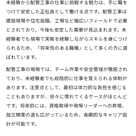
配管工事未経験可で身につくスキル一覧
未経験から配管工事の仕事に挑戦する魅力は、手に職を
つけて安定した正社員として働ける点です。配管工事は
配管未経験者が正社員で活躍するための条件
建設現場や住宅設備、工場など幅広いフィールドで必要
配管未経験大歓迎求人で求められる人物像
とされており、今後も安定した需要が見込まれます。未
正社員募集で重視される配管未経験者の条
経験者でも現場で実務を経験しながらスキルを身につけ
件比較
られるため、「将来性のある職種」として多くの方に選
未経験者が配管工事で評価されるポイント
ばれています。
配管未経験大歓迎の現場で活躍するコツ
配管工事の現場では、チーム作業や安全管理が徹底され
正社員として活躍するための配管未経験者
ており、未経験者でも段階的に仕事を覚えられる体制が
の準備
あります。注意点として、最初は体力的な負担を感じる
こともありますが、徐々に慣れてくるケースがほとんど
です。将来的には、資格取得や現場リーダーへの昇格、
独立開業の道も広がっているため、長期的なキャリア設
計が可能です。