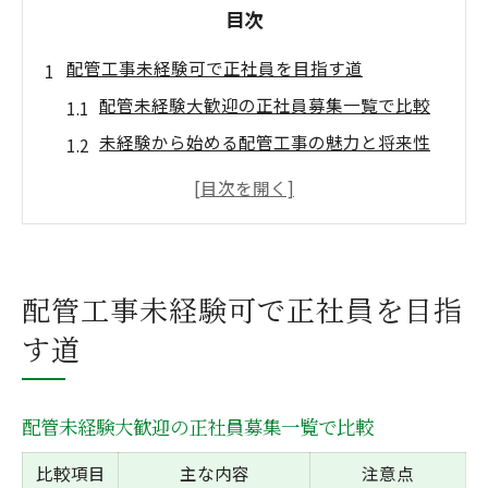
目次
配管工事未経験可で正社員を目指す道
配管未経験大歓迎の正社員募集一覧で比較
未経験から始める配管工事の魅力と将来性
正社員募集で配管未経験者が選ばれる理由
配管未経験大歓迎求人の応募ポイントとは
正社員として安定収入を得るための秘訣
未経験歓迎の配管求人で安定収入を実現
配管工事未経験可で正社員を目指
配管未経験大歓迎求人の安定収入モデル比
す道
較
未経験から正社員になれる配管工事の実情
配管未経験大歓迎の正社員募集一覧で比較
安定収入を目指す配管未経験者の転職戦略
正社員募集で叶える配管工の収入アップ法
比較項目
主な内容
注意点