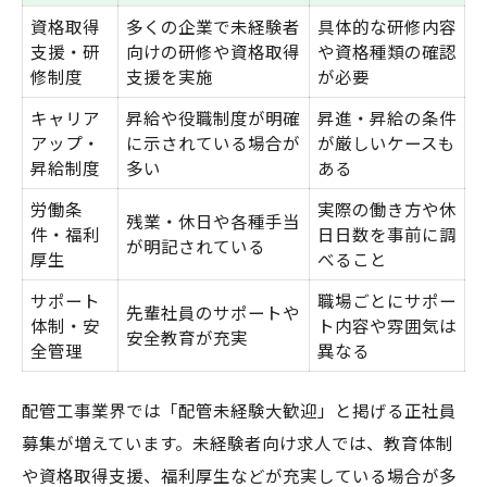
配管未経験大歓迎求人の給与例と福利厚生
資格取得
多くの企業で未経験者
具体的な研修内容
支援・研
向けの研修や資格取得
や資格種類の確認
正社員募集に挑むなら配管未経験大歓迎
修制度
支援を実施
が必要
配管未経験大歓迎の正社員募集条件早見表
キャリア
昇給や役職制度が明確
昇進・昇給の条件
未経験者が配管工事で活躍できる理由
アップ・
に示されている場合が
が厳しいケースも
昇給制度
正社員募集で重視される配管未経験者の資
多い
ある
質
労働条
実際の働き方や休
残業・休日や各種手当
件・福利
日日数を事前に調
配管未経験大歓迎求人の選び方と注意点
が明記されている
厚生
べること
未経験から正社員になるための面接対策
サポート
職場ごとにサポー
キャリアアップ志向に配管工事未経験可が最適
先輩社員のサポートや
体制・安
ト内容や雰囲気は
安全教育が充実
配管未経験大歓迎求人で目指すキャリアパ
全管理
異なる
ス
配管工事業界では「配管未経験大歓迎」と掲げる正社員
未経験可の配管工事がキャリアアップに有
募集が増えています。未経験者向け求人では、教育体制
利な理由
や資格取得支援、福利厚生などが充実している場合が多