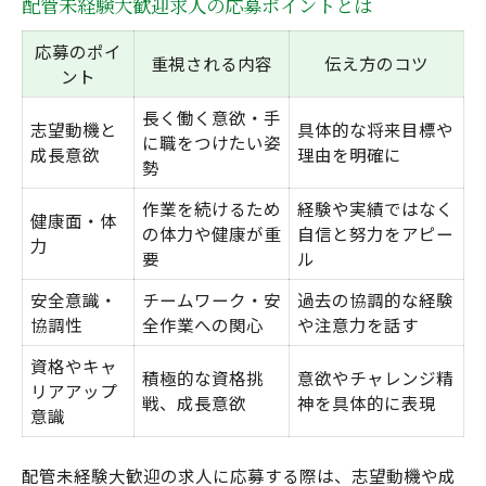
配管未経験大歓迎求人の応募ポイントとは
応募のポイ
重視される内容
伝え方のコツ
ント
長く働く意欲・手
志望動機と
具体的な将来目標や
に職をつけたい姿
成長意欲
理由を明確に
勢
作業を続けるため
経験や実績ではなく
健康面・体
の体力や健康が重
自信と努力をアピー
力
要
ル
安全意識・
チームワーク・安
過去の協調的な経験
協調性
全作業への関心
や注意力を話す
資格やキャ
積極的な資格挑
意欲やチャレンジ精
リアアップ
戦、成長意欲
神を具体的に表現
意識
配管未経験大歓迎の求人に応募する際は、志望動機や成