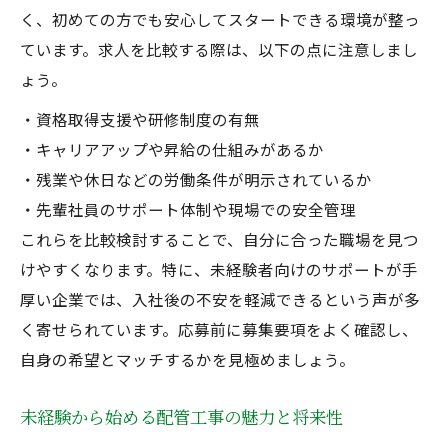
正社員として成長できる配管未経験大歓迎
く、初めての方でも安心してスタートできる環境が整っ
の現場
ています。求人を比較する際は、以下の点に注意しまし
キャリアアップを叶える配管未経験者の学
ょう。
び方
・資格取得支援や研修制度の有無
配管未経験大歓迎の職場で得られる資格支
・キャリアアップや昇給の仕組みがあるか
援
・残業や休日などの労働条件が明示されているか
未経験から始める配管工の魅力と成長の秘訣
・先輩社員のサポート体制や現場での安全管理
配管未経験大歓迎の現場で得られる成長体
これらを比較検討することで、自分に合った職場を見つ
験
けやすくなります。特に、未経験者向けのサポートが手
未経験者が感じる配管工事のやりがいとは
厚い企業では、入社後の不安を軽減できるという声が多
配管未経験大歓迎の正社員募集で学べる技
く寄せられています。応募前に募集要項をよく確認し、
術
自身の希望とマッチするかを見極めましょう。
成長につながる配管未経験者の仕事の進め
未経験から始める配管工事の魅力と将来性
方