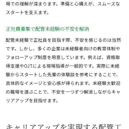
正社員募集を勝ち取るためのポイント
場での理解が深まります。準備と心構えが、スムーズな
未経験スタートで配管工に定着するコツ
スタートを支えます。
配管工としてキャリアを築くための心構え
正社員募集で配管未経験の不安を解消
配管未経験大歓迎求人の選び方と注意点
配管未経験で正社員を目指す際、不安を感じるのは当然
正社員募集で成長を実現するための秘訣
です。しかし、多くの企業は未経験者向けの教育体制や
フォローアップ制度を用意しています。例えば、資格取
得支援やOJTによる現場指導が一般的です。実際に未経
験からスタートした先輩の体験談を参考にすることで、
具体的なイメージと安心感が得られます。未経験大歓迎
の職場を選ぶことで、不安を一つずつ解消しながらキャ
リアアップを目指せます。
キャリアアップを実現する配管工