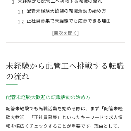
未経験から配管工へ挑戦する転職の流れ
配管未経験大歓迎の転職活動の始め方
正社員募集で未経験でも応募できる理由
配管業界で未経験から成長するステップ
配管未経験大歓迎求人の探し方と注意点
未経験から配管工を目指す心構えと準備
正社員募集で配管未経験の不安を解消
未経験から配管工へ挑戦する転職
キャリアアップを実現する配管工の魅力
の流れ
配管未経験大歓迎で広がるキャリアの可能
性
配管未経験大歓迎の転職活動の始め方
正社員募集を活用した昇進のチャンス
配管未経験でも転職活動を始める際は、まず「配管未経
未経験から安定収入を目指せる配管工の魅
験大歓迎」「正社員募集」といったキーワードで求人情
力
報を幅広くチェックすることが重要です。理由として、
配管工としてスキルアップするメリット