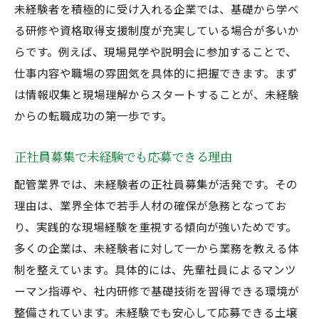
未経験者を積極的に受け入れる企業では、基礎から学べ
配管未経験者が長期的に働ける理由
る研修や資格取得支援制度が充実している場合が多いか
正社員募集で得られる安心と将来性
らです。例えば、現場見学や説明会に参加することで、
配管未経験大歓迎の正社員募集とは
仕事内容や職場の雰囲気を具体的に把握できます。まず
配管未経験大歓迎求人の特徴をチェック
は情報収集と現場理解からスタートすることが、未経験
正社員募集の応募条件とその魅力
からの転職成功の第一歩です。
未経験歓迎企業が求める人物像とは
正社員募集で未経験でも応募できる理由
配管工の現場で活かせる未経験者の強み
配管業界では、未経験者の正社員募集が活発です。その
配管未経験大歓迎の職場環境の実態
理由は、業界全体で若手人材の確保が急務となってお
正社員募集に応募する際の注意点
り、実践的な現場経験を重視する傾向が強いためです。
配管工が未経験者に人気な理由を解説
多くの企業は、未経験者に対して一から業務を教える体
配管未経験大歓迎が好評な理由を紹介
制を整えています。具体的には、先輩社員によるマンツ
正社員募集で安定志向の人に人気の背景
ーマン指導や、社内研修で基礎技術を習得できる環境が
未経験者にも配管工が選ばれるポイント
整備されています。未経験でも安心して応募できる土壌