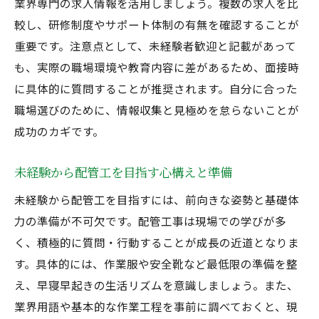
業界専門の求人情報を活用しましょう。複数の求人を比
未経験者が配管工で安定を得る秘訣
較し、研修制度やサポート体制の有無を確認することが
配管業界でキャリアアップする転職術
重要です。注意点として、未経験者歓迎と記載があって
配管未経験大歓迎の職場選びと判断基準
も、実際の職場環境や教育内容に差があるため、面接時
正社員募集で将来性を重視するポイント
に具体的に質問することが推奨されます。自分に合った
配管工に向いている人の特徴とは何か
職場選びのために、情報収集と見極めを怠らないことが
配管未経験大歓迎求人が求める人物像
成功のカギです。
正社員募集で重視される適性や性格
未経験から配管工を目指す心構えと準備
未経験から配管工に向いている人の条件
未経験から配管工を目指すには、前向きな姿勢と基礎体
配管業界で活躍する未経験者の共通点
力の準備が不可欠です。配管工事は現場での学びが多
配管未経験大歓迎企業が評価する強み
く、積極的に質問・行動することが成長の近道となりま
正社員募集で求められるやる気と姿勢
す。具体的には、作業服や安全靴など最低限の準備を整
未経験者が配管工で成功する秘訣まとめ
え、早寝早起きの生活リズムを意識しましょう。また、
配管未経験大歓迎求人を活用した成功例
業界用語や基本的な作業工程を事前に調べておくと、現