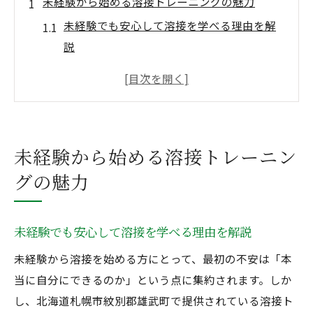
未経験から始める溶接トレーニングの魅力
未経験でも安心して溶接を学べる理由を解
説
経験不問の溶接カリキュラムの特長とは
未経験者向け溶接研修が人気の背景
配管にも役立つ未経験者向け講座内容
溶接と配管の基礎力が身につく研修の流れ
未経験から始める溶接トレーニン
溶接と配管が経験不問で学べる理由
グの魅力
未経験でも溶接が始めやすい業界の動向
配管分野も経験不問で挑戦できる背景
未経験でも安心して溶接を学べる理由を解説
溶接カリキュラムが未経験者に最適な理由
未経験から溶接を始める方にとって、最初の不安は「本
未経験歓迎の研修で配管スキルアップ
当に自分にできるのか」という点に集約されます。しか
なぜ未経験・経験不問が重視されるのか
し、北海道札幌市紋別郡雄武町で提供されている溶接ト
基礎から実践へ進むカリキュラム体験記