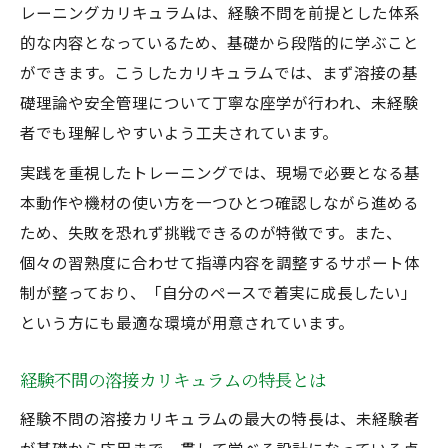
レーニングカリキュラムは、経験不問を前提とした体系
未経験から溶接実技までのステップを紹介
的な内容となっているため、基礎から段階的に学ぶこと
配管も学べる未経験者向け研修の進行例
ができます。こうしたカリキュラムでは、まず溶接の基
溶接カリキュラムで経験不問が実現する理
礎理論や安全管理について丁寧な座学が行われ、未経験
由
者でも理解しやすいよう工夫されています。
未経験が選ぶ溶接と配管の学習ルート体験
実践を重視したトレーニングでは、現場で必要となる基
溶接未経験者が実践力を高めるコツ
本動作や機材の使い方を一つひとつ確認しながら進める
配管分野へ転身したい方への具体的ステップ
ため、失敗を恐れず挑戦できるのが特徴です。また、
未経験から配管へ進むための溶接研修活用
個々の習熟度に合わせて指導内容を調整するサポート体
法
制が整っており、「自分のペースで着実に成長したい」
という方にも最適な環境が用意されています。
配管分野も経験不問で挑戦できるポイント
溶接未経験者が配管現場で活躍する方法
経験不問の溶接カリキュラムの特長とは
配管転身に役立つ未経験者向けカリキュラ
経験不問の溶接カリキュラムの最大の特長は、未経験者
ム