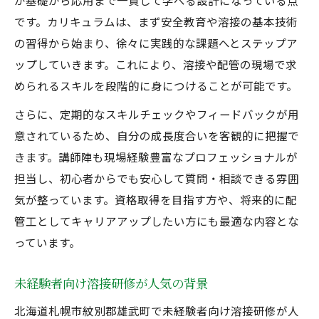
が基礎から応用まで一貫して学べる設計になっている点
経験不問でも配管分野で成功する秘訣
です。カリキュラムは、まず安全教育や溶接の基本技術
経験がなくても安心して挑戦できる道筋
の習得から始まり、徐々に実践的な課題へとステップア
未経験歓迎の溶接研修が安心な理由
ップしていきます。これにより、溶接や配管の現場で求
経験不問で始める配管スキル習得の流れ
められるスキルを段階的に身につけることが可能です。
溶接未経験者が安心して学べるサポート体
さらに、定期的なスキルチェックやフィードバックが用
制
意されているため、自分の成長度合いを客観的に把握で
未経験から配管技術を習得するための手順
きます。講師陣も現場経験豊富なプロフェッショナルが
溶接と配管の基礎を経験不問で学ぶコツ
担当し、初心者からでも安心して質問・相談できる雰囲
資格取得とキャリアアップの秘訣を解説
気が整っています。資格取得を目指す方や、将来的に配
管工としてキャリアアップしたい方にも最適な内容とな
未経験から溶接資格取得を目指すポイント
っています。
配管分野で経験不問からキャリアアップす
る方法
未経験者向け溶接研修が人気の背景
溶接未経験者のための資格取得ルート
北海道札幌市紋別郡雄武町で未経験者向け溶接研修が人
経験不問で目指せる溶接と配管のキャリア