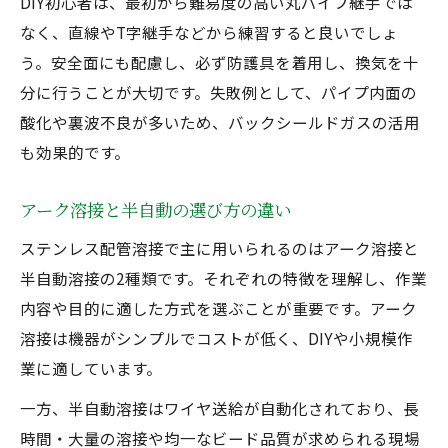
DIY初心者は、最初から難易度の高い丸パイプ継手では
DIYでも安心なステンレス配管溶接の実践法
なく、直線やT字継手などから練習すると良いでしょ
DIY向けステンレス配管溶接の工程解説
う。安全面にも配慮し、必ず防護具を着用し、換気を十
ステンレスパイプ溶接DIYで使える裏技集
分に行うことが大切です。失敗例として、パイプ内面の
丸パイプ溶接方法を自分でマスターする秘
酸化や裏波不良が多いため、バックシールドガスの活用
訣
も効果的です。
配管溶接アークを家庭で安全に行う方法
アーク溶接と半自動の選び方の違い
半自動溶接をDIYに導入する際の注意点
ステンレス配管溶接で主に用いられるのはアーク溶接と
半自動溶接の2種類です。それぞれの特徴を理解し、作業
内容や目的に適した方式を選ぶことが重要です。アーク
溶接は機器がシンプルでコストが低く、DIYや小規模作
業に適しています。
一方、半自動溶接はワイヤ送給が自動化されており、長
時間・大量の溶接や均一なビード品質が求められる現場