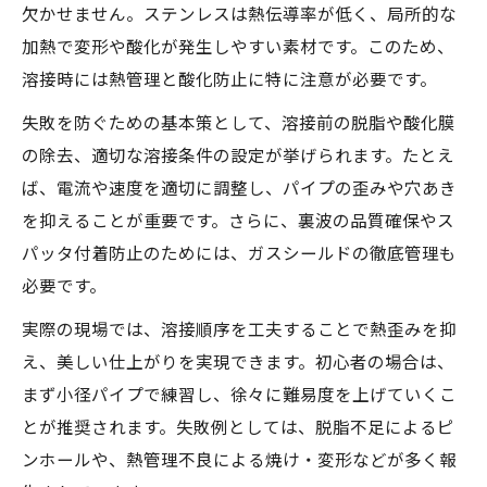
アーク溶接で美しく仕上げるポイント
欠かせません。ステンレスは熱伝導率が低く、局所的な
加熱で変形や酸化が発生しやすい素材です。このため、
ステンレス配管溶接で穴あきを防ぐコツ
溶接時には熱管理と酸化防止に特に注意が必要です。
配管溶接アークで安定した裏波を得る方法
失敗を防ぐための基本策として、溶接前の脱脂や酸化膜
溶接前の準備が仕上がりを左右する理由
の除去、適切な溶接条件の設定が挙げられます。たとえ
ステンレス配管溶接前の脱脂と酸化膜除去
ば、電流や速度を適切に調整し、パイプの歪みや穴あき
の重要性
を抑えることが重要です。さらに、裏波の品質確保やス
仮止めや治具がステンレス配管溶接の品質
パッタ付着防止のためには、ガスシールドの徹底管理も
を決める
必要です。
配管溶接アーク前の隙間調整と注意点
実際の現場では、溶接順序を工夫することで熱歪みを抑
ガスシールド確保が美しい配管溶接の鍵
え、美しい仕上がりを実現できます。初心者の場合は、
丸パイプ溶接方法で準備段階のポイント
まず小径パイプで練習し、徐々に難易度を上げていくこ
高品質なステンレス配管溶接を実現する工夫
とが推奨されます。失敗例としては、脱脂不足によるピ
ステンレス配管溶接で熱管理を徹底するコ
ンホールや、熱管理不良による焼け・変形などが多く報
ツ