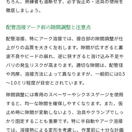
ちろん、熟練者も油断せず、必ず仮止め・治具の使用を
徹底しましょう。
配管溶接アーク前の隙間調整と注意点
配管溶接、特にアーク溶接では、接合部の隙間調整が仕
上がりの品質を大きく左右します。隙間が広すぎると裏
波不良やビードの崩れ、逆に狭すぎると溶け込み不足や
バリの発生リスクが高まります。適切な隙間は、配管径
や肉厚、溶接方法によって異なりますが、一般的には0.5
～1.0ミリ程度が目安とされています。
隙間調整には専用のスペーサーやシクネスゲージを使用
すると、均一な隙間を確保しやすくなります。また、仮
止め時に隙間が変動しないよう、治具やクランプでしっ
かり固定することも重要です。特に半自動やアーク溶接
では、溶接熱による変形を考慮し、作業前に十分な計画