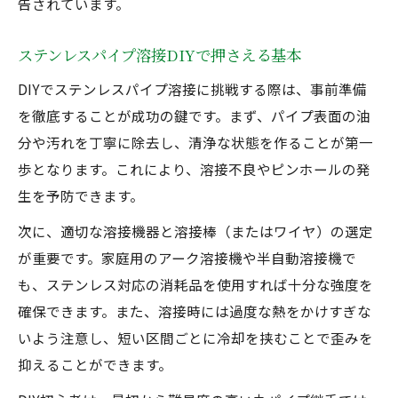
告されています。
半自動溶接とmigを使い分けるポイント
ステンレスパイプ溶接DIYで押さえる基本
アーク溶接時の姿勢と速度の工夫
裏波品質を安定させるステンレス配管溶接
DIYでステンレスパイプ溶接に挑戦する際は、事前準備
法
を徹底することが成功の鍵です。まず、パイプ表面の油
丸パイプ溶接のトーチ距離調整の極意
分や汚れを丁寧に除去し、清浄な状態を作ることが第一
歩となります。これにより、溶接不良やピンホールの発
半自動やアーク溶接に役立つ注意点まとめ
生を予防できます。
ステンレス配管溶接で半自動を使う際の注
意点
次に、適切な溶接機器と溶接棒（またはワイヤ）の選定
が重要です。家庭用のアーク溶接機や半自動溶接機で
アーク溶接時の保護具と安全対策の基本
も、ステンレス対応の消耗品を使用すれば十分な強度を
半自動溶接で発生しやすい欠陥と防止策
確保できます。また、溶接時には過度な熱をかけすぎな
ステンレス配管溶接のスパッタ対策と清掃
いよう注意し、短い区間ごとに冷却を挟むことで歪みを
法
抑えることができます。
配管溶接アークで避けたいトラブル例