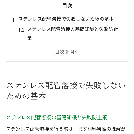
目次
ステンレス配管溶接で失敗しないための基本
ステンレス配管溶接の基礎知識と失敗防止
策
ステンレスパイプ溶接DIYで押さえる基本
アーク溶接と半自動の選び方の違い
丸パイプ溶接方法の特徴と注意点
ステンレス配管溶接でよくある失敗例と対
ステンレス配管溶接で失敗しない
策
ための基本
自分でできるステンレス配管溶接のコツ
ステンレス配管溶接DIYでの準備と手順
ステンレス配管溶接の基礎知識と失敗防止策
半自動溶接の特徴とステンレス配管溶接へ
の応用
ステンレス配管溶接を行う際は、まず材料特性の理解が