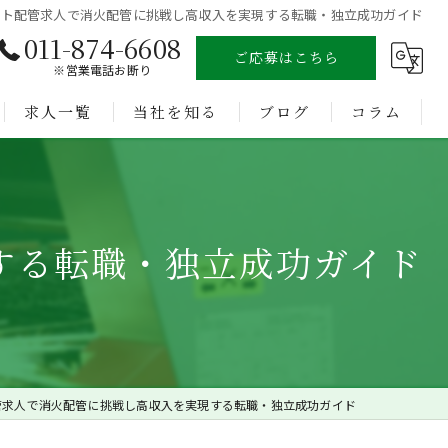
ント配管求人で消火配管に挑戦し高収入を実現する転職・独立成功ガイド
011-874-6608
ご応募はこちら
※営業電話お断り
求人一覧
当社を知る
ブログ
コラム
溶接
未経験
する転職・独立成功ガイド
経験者
正社員
転職
管求人で消火配管に挑戦し高収入を実現する転職・独立成功ガイド