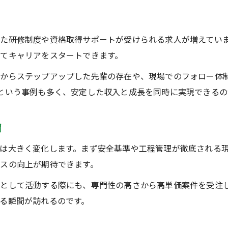
消火配管分野の求人動向と高収入事例紹介
消火配管で実践する収入アップの現場ノウハウ
た研修制度や資格取得サポートが受けられる求人が増えていま
消火配管を活かした効果的な単価交渉術
てキャリアをスタートできます。
未経験から始めるプラント配管工の成長戦略
からステップアップした先輩の存在や、現場でのフォロー体
未経験者が消火配管で成長するための第一歩
という事例も多く、安定した収入と成長を同時に実現できるの
消火配管を学びながら実践力を身につける方法
未経験から消火配管に携わるメリットと注意点
間
配管工デビューで消火配管を選ぶ理由
は大きく変化します。まず安全基準や工程管理が徹底される
消火配管現場で得られる経験と転職可能性
スの向上が期待できます。
として活動する際にも、専門性の高さから高単価案件を受注
る瞬間が訪れるのです。