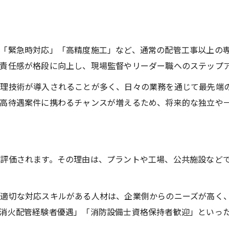
キャリアアップを実現する消火配管の学び方
現場で求められる消火配管の専門スキル
消火配管習得が昇給や転職を後押しする仕組み
「緊急時対応」「高精度施工」など、通常の配管工事以上の
技術を磨き消火配管で資格取得を目指す方法
責任感が格段に向上し、現場監督やリーダー職へのステップ
独立志向の方必見の配管工キャリア設計術
理技術が導入されることが多く、日々の業務を通じて最先端
消火配管経験が独立成功の要となる理由
高待遇案件に携わるチャンスが増えるため、将来的な独立や
配管工独立に欠かせない消火配管の知識
消火配管分野でのリスク管理と収入安定策
独立後も役立つ消火配管スキルの生かし方
評価されます。その理由は、プラントや工場、公共施設など
消火配管を武器にした新規受注のコツ
消火配管分野で年収アップを目指す実践的ポイント
の適切な対応スキルがある人材は、企業側からのニーズが高く
消火配管で年収を上げるための行動指針
消火配管経験者優遇」「消防設備士資格保持者歓迎」といっ
年収アップに直結する消火配管技術の磨き方