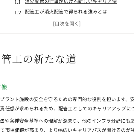
消火配管の仕事が広げる新しいキャリア像
配管工が消火配管で得られる強みとは
消火配管経験が転職市場で有利な理由
未経験から消火配管に挑戦する魅力
消火配管で配管工の働き方が変わる瞬間
高収入を叶えるプラント配管求人の活用法
配管工の新たな道
消火配管求人で高収入を狙うための選び方
プラント配管で収入を最大化する転職戦略
消火配管スキルが年収アップにつながる理由
ア像
求人情報から見る消火配管案件の特徴
プラント施設の安全を守るための専門的な役割を担います。
高収入に直結する消火配管の現場選びとは
責任感が求められるため、配管工としてのキャリアアップに
キャリアアップするなら消火配管の技術習得がカギ
法や各種安全基準への理解が深まり、他のインフラ分野にも
消火配管技術が配管工の未来を左右する理由
て市場価値が高まり、より幅広いキャリアパスが開けるのが