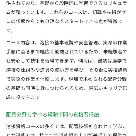
供されており、基礎から段階的に学習できるカリキュラ
配管技術を溶接資格と共に学ぶメリット解
ムが整っています。これらのコースは、知識や技術がゼ
説
ロの状態からでも無理なくスタートできる点が特徴で
初心者が配管コースで得られる実践力とは
す。
経験不問で挑戦する溶接コースの魅力解説
コース内容は、溶接の基本理論や安全管理、実際の作業
未経験者歓迎の溶接コース選びのポイント
手順に至るまで幅広く網羅されているため、未経験者で
配管技術も学べる経験不問カリキュラムの
も安心して技術を習得できます。例えば、最初は座学で
特徴
溶接の仕組みや道具の使い方を学び、その後に実技講習
溶接資格コースの魅力と配管分野の可能性
で実際の作業を体験します。現場で求められる配管分野
経験不問で参加できるコースの安心サポー
の基礎も同時に身につけられるため、幅広いキャリア形
ト
成に役立ちます。
未経験でも成長できる溶接講習の学び方
溶接技能を習得したい方必見のポイント
配管分野も学べる経験不問の資格習得法
未経験から溶接技能を確実に習得するコツ
溶接資格コースの多くでは、配管技術も合わせて学ぶこ
配管技術と溶接技術を同時に伸ばす学び方
とが可能です。特に北海道札幌市上川郡美瑛町で提供さ