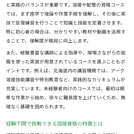
安心して受講できる実技講習の進め方
と実践のバランスが重要です。溶接や配管の資格コース
未経験でも安心な溶接実技講習の流れを解
では、まず座学で理論や作業手順を理解し、その後に実
説
技で反復練習を行うことで知識と技能を定着させます。
配管技術も体験できる経験不問の実技サポ
特に初心者の場合は、分かりやすい教材や動画を活用す
ート
ることで、理解度が格段に向上します。
溶接講習で安心して学ぶための準備ポイン
また、経験豊富な講師による指導や、現場さながらの設
ト
備を使った実習が用意されているコースを選ぶこともポ
経験不問で挑戦する実技講習の魅力と注意
イントです。例えば、北海道内の講習機関では、アーク
点
溶接技能講習や特別教育など、実践的なカリキュラムが
充実しています。未経験者向けのコースでは、最初は簡
未経験者向け溶接実技のサポート体制とは
単な作業から始め、徐々に難易度を上げていくため、無
理なく基礎を固められます。
経験不問で挑戦できる溶接資格の特徴とは