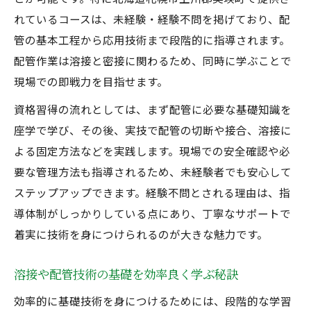
れているコースは、未経験・経験不問を掲げており、配
経験不問で実践力を磨く講習活用法まとめ
管の基本工程から応用技術まで段階的に指導されます。
溶接資格取得に向けた学習法の具体例
配管作業は溶接と密接に関わるため、同時に学ぶことで
配管もできる溶接技能を早く身につける秘
現場での即戦力を目指せます。
訣
資格習得の流れとしては、まず配管に必要な基礎知識を
短期間で取得できる資格コース徹底ガイド
座学で学び、その後、実技で配管の切断や接合、溶接に
未経験から短期間で溶接資格を取る方法紹
よる固定方法などを実践します。現場での安全確認や必
介
要な管理方法も指導されるため、未経験者でも安心して
配管も学べる短期コースのメリットと特徴
ステップアップできます。経験不問とされる理由は、指
経験不問で資格取得を目指せるカリキュラ
導体制がしっかりしている点にあり、丁寧なサポートで
ム
着実に技術を身につけられるのが大きな魅力です。
溶接資格の短期集中学習で効率よく学ぶコ
ツ
溶接や配管技術の基礎を効率良く学ぶ秘訣
初心者が安心して短期取得できる理由とは
効率的に基礎技術を身につけるためには、段階的な学習