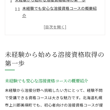
未経験でも安心な溶接資格コースの概要紹
介
配管分野も学べる経験不問の資格習得法
溶接や配管技術の基礎を効率良く学ぶ秘訣
経験不問で挑戦できる溶接資格の特徴とは
未経験者が溶接講習を選ぶ際の注意ポイン
未経験から始める溶接資格取得の
ト
第一歩
配管技術も学べる初心者向け講習体験
未経験から配管技術を習得する学習プロセ
未経験でも安心な溶接資格コースの概要紹介
ス
溶接と配管の実践を初心者が体験できる理
未経験から溶接分野へ挑戦したい方にとって、経験不問
由
で受講できる資格コースは大きな魅力です。北海道札幌
経験不問で配管実技を学ぶための講習内容
市上川郡美瑛町でも、初心者向けの溶接資格コースが提