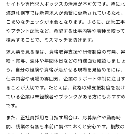
サイトや専門求人ボックスの活用が不可欠です。特に北
経験を活かせるプラント配管求人特集
海道札幌市では新着求人が頻繁に更新されているため、
配管工経験者が活躍できる求人の選び方
こまめなチェックが重要となります。さらに、配管工事
経験を評価されるプラント配管求人の特徴
やプラント配管など、希望する仕事内容や職種を絞って
配管工 転職でスキルアップを目指す方法
検索することで、ミスマッチを防げます。
現場経験を活かすための応募ポイント
求人票を見る際は、資格取得支援や研修制度の有無、昇
配管工求人 札幌でのキャリアアップ戦略
給・賞与、週休や年間休日などの待遇面も確認しましょ
配管工資格を取得するメリット解説
う。自分の経験や資格が活かせる現場を見極めるには、
配管工資格が求人選びに有利な理由
仕事内容や現場の雰囲気、企業のサポート体制に注目す
ることが大切です。たとえば、資格取得支援制度を設け
札幌市で資格取得支援を活用するコツ
ている企業は未経験者やブランクがある方にもおすすめ
配管工 求人 札幌で資格が評価される場面
です。
配管工 資格取得で年収アップを狙う方法
また、正社員採用を目指す場合は、応募条件や勤務時
現場で活かせる配管工資格の種類と特徴
間、残業の有無も事前に調べておくと安心です。複数の
未経験から始める札幌の配管工キャリア