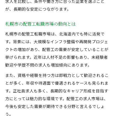
求人を比較し、条件や働き方に合った企業を選ぶこと
未経験でも安心の配管工求人の選び方
が、長期的な安定につながります。
配管工 資格取得支援制度の活用ポイント
未経験者が成長できる現場の特徴とは
札幌市の配管工転職市場の動向とは
配管工 転職で失敗しないための注意点
札幌市の配管工転職市場は、北海道内でも特に活発で
配管工 求人 札幌で見つかる未経験OKの職場
す。背景には、大規模なインフラ整備や再開発プロジェ
転職成功へ導く配管工面接のポイント
クトの増加があり、配管工の需要が安定していることが
挙げられます。近年は人材不足の影響もあり、未経験者
配管工面接で重視される経験や資格とは
歓迎や学歴不問の求人も増加傾向にあります。
札幌市の配管工求人で評価される話し方
配管工 転職面接の自己PRのコツ
また、資格や経験を持つ方は即戦力として歓迎されるこ
とが多く、年収や待遇面で優遇されるケースも見られま
未経験から配管工面接を突破する準備法
す。正社員求人も多く、長期的なキャリア形成を目指す
配管工 求人 札幌で面接官に好印象を与える
方にとっては魅力的な環境です。配管工の求人市場は、
方法
今後も安定した需要が期待できる分野と言えるでしょ
う。