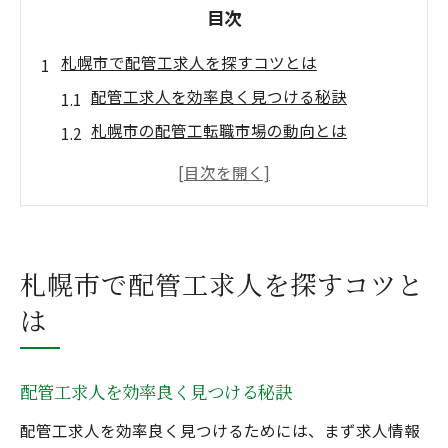
目次
札幌市で配管工求人を探すコツとは
配管工求人を効率良く見つける秘訣
札幌市の配管工転職市場の動向とは
未経験歓迎の配管工求人を選ぶポイント
配管工 求人 札幌の最新情報を活用する方法
正社員を目指す配管工求人の賢い選び方
安定志向の方へ配管工転職の魅力
札幌市で配管工求人を探すコツと
配管工転職が安定をもたらす理由を解説
は
配管工資格がもたらす長期雇用のメリット
配管工求人 札幌で安定企業を選ぶ基準
配管工求人を効率良く見つける秘訣
福利厚生が充実した配管工転職先の特徴
配管工求人を効率良く見つけるためには、まず求人情報
配管工 辞めとけの不安を解消するポイント