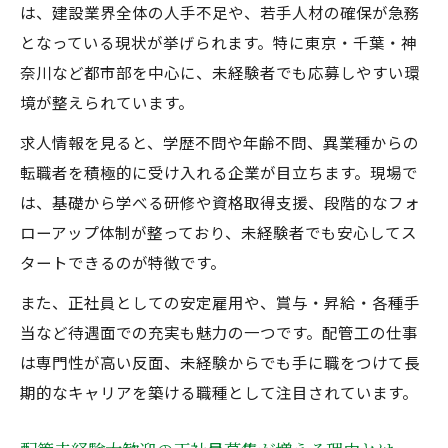
性
は、建設業界全体の人手不足や、若手人材の確保が急務
配管未経験からでも始められる正社員の安
となっている現状が挙げられます。特に東京・千葉・神
心感
奈川など都市部を中心に、未経験者でも応募しやすい環
配管未経験大歓迎で得られるキャリアアッ
境が整えられています。
プの道
求人情報を見ると、学歴不問や年齢不問、異業種からの
配管未経験正社員募集が叶える安定収入の
転職者を積極的に受け入れる企業が目立ちます。現場で
魅力
は、基礎から学べる研修や資格取得支援、段階的なフォ
配管未経験大歓迎で実現する手に職の安心
ローアップ体制が整っており、未経験者でも安心してス
感
タートできるのが特徴です。
スキルゼロでも安心配管未経験大歓迎の理由
また、正社員としての安定雇用や、賞与・昇給・各種手
配管未経験大歓迎がスキルゼロでも安心な
当など待遇面での充実も魅力の一つです。配管工の仕事
理由
は専門性が高い反面、未経験からでも手に職をつけて長
正社員募集で未経験から成長できるサポー
期的なキャリアを築ける職種として注目されています。
ト体制