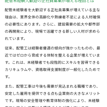
配管未経験大歓迎の正社員募集が増える理由とは
配管未経験大歓迎企業の研修や教育環境と
は
配管未経験者を大歓迎する正社員募集が増えている主な
理由は、業界全体の高齢化や熟練者不足による人材確保
配管未経験採用がスキルアップに繋がるポ
の必要性にあります。さらに、建設需要の拡大や都市部
イント
の再開発により、現場で活躍できる新しい人材が求めら
配管未経験大歓迎求人で学べる実務経験の
れています。
価値
配管未経験大歓迎の現場で学ぶ成長の秘訣
従来、配管工は経験者優遇の傾向が強かったものの、最
近ではゼロから育成する体制を整える企業が増えていま
配管未経験大歓迎現場で身につく技術と知
す。これは、未経験者でも段階的にスキルを習得できる
識
カリキュラムや、資格取得支援制度が一般化したためで
配管未経験正社員として成長できる実務経
す。
験
また、配管工事は今後も需要が見込まれる職種であり、
配管未経験大歓迎職場の先輩から学ぶ指導
安定した雇用を提供できる点も企業側の大きなメリット
体制
です。現場の安全管理や教育体制の強化により、未経験
配管未経験採用で挑戦できる現場の魅力