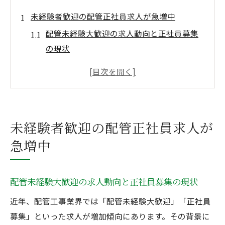
未経験者歓迎の配管正社員求人が急増中
配管未経験大歓迎の求人動向と正社員募集
の現状
配管未経験大歓迎の正社員募集が増える理
由とは
配管未経験大歓迎の正社員募集で求められ
る人材像
未経験者歓迎の配管正社員求人が
配管未経験大歓迎から始める安定したキャ
急増中
リア形成
配管未経験採用が注目される背景と今後の
展望
配管未経験大歓迎の求人動向と正社員募集の現状
配管未経験から正社員に挑戦する魅力
近年、配管工事業界では「配管未経験大歓迎」「正社員
配管未経験大歓迎正社員募集の魅力と将来
募集」といった求人が増加傾向にあります。その背景に