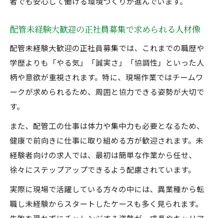
者でも安心して働ける環境づくりが進んでいます。
配管未経験大歓迎環境が成長意欲を支える
理由
配管未経験大歓迎の正社員募集で求められる人材像
正社員募集で叶える未経験からの安定収入
配管未経験大歓迎の正社員募集では、これまでの職歴や
配管未経験大歓迎正社員募集で安定収入を
学歴よりも「やる気」「誠実さ」「協調性」といった人
得る方法
柄や意欲が重視されます。特に、現場作業ではチームワ
配管未経験採用で実現する将来的な収入ア
ークが求められるため、周囲と協力できる姿勢が大切で
ップ
す。
配管未経験大歓迎正社員になれるメリット
また、配管工の仕事は体力や集中力も必要となるため、
とは
健康で前向きに仕事に取り組める方が歓迎されます。未
配管未経験でも安心の収入サポート体制を
経験者向けの求人では、最初は簡単な作業から任せ、
解説
徐々にステップアップできるよう配慮されています。
配管未経験大歓迎の正社員求人で収入を安
実際に現場で活躍している方々の中には、異業種から転
定化
職し未経験からスタートしたケースも多く見られます。
資格取得も目指せる配管未経験採用のメリット