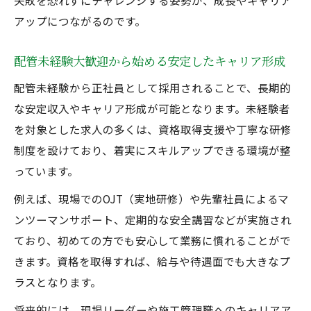
失敗を恐れずにチャレンジする姿勢が、成長やキャリア
配管未経験大歓迎正社員募集で資格取得を
アップにつながるのです。
目指せる理由
配管未経験採用が資格取得支援を強化する
配管未経験大歓迎から始める安定したキャリア形成
背景
配管未経験から正社員として採用されることで、長期的
配管未経験大歓迎現場で資格取得に挑戦す
な安定収入やキャリア形成が可能となります。未経験者
る魅力
を対象とした求人の多くは、資格取得支援や丁寧な研修
配管未経験正社員募集で得られる資格の種
制度を設けており、着実にスキルアップできる環境が整
類と価値
っています。
配管未経験大歓迎で実現するキャリアアッ
例えば、現場でのOJT（実地研修）や先輩社員によるマ
プの道筋
ンツーマンサポート、定期的な安全講習などが実施され
ており、初めての方でも安心して業務に慣れることがで
きます。資格を取得すれば、給与や待遇面でも大きなプ
ラスとなります。
将来的には、現場リーダーや施工管理職へのキャリアア