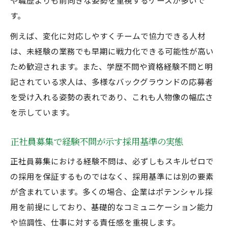
や職歴よりも前向きな姿勢を重視するケースが多いで
正社員募集の経験不問は本音と建前を見抜
す。
く
例えば、変化に対応しやすくチームで協力できる人材
経験不問求人に応募する前の重要な確認事
は、未経験の業務でも早期に戦力化できる可能性が高い
項
ため歓迎されます。また、学歴不問や資格経験不問と明
経験不問求人でよくある誤解と応募時の対
記されている求人は、多様なバックグラウンドの応募者
策
を受け入れる姿勢の表れであり、これも人物像の幅広さ
正社員募集の経験不問が嘘と感じる理由と
を示しています。
は
正社員募集で経験不問が示す採用基準の実態
初めて転職するなら経験不問の求人が狙い目
正社員募集における経験不問は、必ずしもスキルゼロで
転職初心者に経験不問正社員募集がおすす
の採用を保証するものではなく、採用基準には別の要素
めな理由
が含まれています。多くの場合、企業はポテンシャル採
未経験からの転職で経験不問求人を選ぶポ
用を前提にしており、基礎的なコミュニケーション能力
イント
や協調性、仕事に対する責任感を重視します。
経験不問求人が転職活動で有利な理由を解