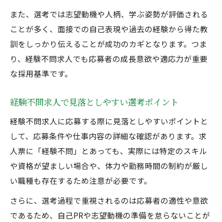
説
また、選考では志望動機や人柄、学ぶ姿勢が評価される
ことが多く、面接での自己表現や過去の経験から得た教
初めての転職に安心な経験不問正社員募集
訓をしっかり伝えることが成功のカギとなります。つま
の探し方
り、経験不問求人でも応募者の成長意欲や適応力が重要
経験不問求人で新しいキャリアを始める方
な採用基準です。
法
正社員募集でよく見る経験不問は本当に未経験
経験不問求人で見落としやすい選考ポイント
OK？
経験不問求人に応募する際に見落としやすいポイントと
正社員募集の経験不問が未経験OKか見極め
して、応募条件や仕事内容の詳細な確認があります。求
る方法
人票に「経験不問」とあっても、実際には特定のスキル
経験不問求人で実際に歓迎される人材の特
や資格が望ましい場合や、体力や勤務時間の制約が厳し
徴
い職種も存在するため注意が必要です。
未経験OKと経験不問求人の違いと注意点を
さらに、選考過程で重視されるのは応募者の適性や意欲
解説
であるため、自己PRや志望動機の準備を怠らないことが
正社員募集における経験不問の信頼性を検