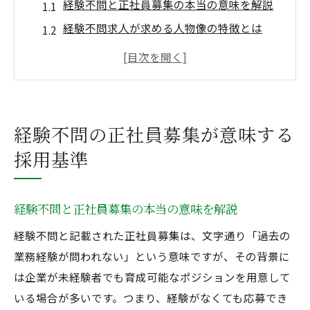
経験不問と正社員募集の本当の意味を解説
経験不問求人が求める人物像の特徴とは
正社員募集で経験不問が示す採用基準の実
態
経験不問求人で見落としやすい選考ポイン
ト
経験不問の正社員募集が意味する
未経験歓迎と経験不問求人の違いを知る
採用基準
未経験者も安心できる正社員募集の選び方
未経験歓迎の正社員募集で注目すべき条件
経験不問と正社員募集の本当の意味を解説
経験不問正社員募集で確認したい安心ポイ
ント
経験不問と記載された正社員募集は、文字通り「過去の
研修制度やサポート体制がある求人の見極
業務経験が問われない」という意味ですが、その背景に
め方
は企業が未経験者でも育成可能なポジションを用意して
いる場合が多いです。つまり、経験がなくても応募でき
経験不問求人を選ぶ際の信頼できる判断基