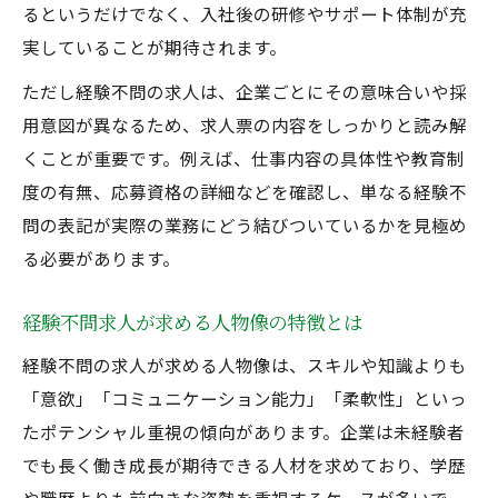
るというだけでなく、入社後の研修やサポート体制が充
準
実していることが期待されます。
正社員募集で未経験が安心できるポイント
とは
ただし経験不問の求人は、企業ごとにその意味合いや採
用意図が異なるため、求人票の内容をしっかりと読み解
学歴や資格が不問な求人へ応募する前の確認点
くことが重要です。例えば、仕事内容の具体性や教育制
学歴不問や資格経験不問求人の見極め方
度の有無、応募資格の詳細などを確認し、単なる経験不
正社員募集で学歴や資格が不問な意味を知
問の表記が実際の業務にどう結びついているかを見極め
る
る必要があります。
経験不問と学歴不問の違いを理解するポイ
ント
経験不問求人が求める人物像の特徴とは
応募前に経験不問求人で確認するべき条件
経験不問の求人が求める人物像は、スキルや知識よりも
とは
「意欲」「コミュニケーション能力」「柔軟性」といっ
資格経験不問の正社員募集の注意点まとめ
たポテンシャル重視の傾向があります。企業は未経験者
経験不問求人の真意と応募時の注意点
でも長く働き成長が期待できる人材を求めており、学歴
経験不問求人が示す本当の意味と注意点