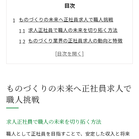
目次
ものづくりの未来へ正社員求人で職人挑戦
求人正社員で職人の未来を切り拓く方法
ものづくり業界の正社員求人の動向と特徴
未経験から職人に転身できる求人正社員の
魅力
求人正社員で実現する職人としての成長ス
トーリー
ものづくりの未来へ正社員求人で
専門技術が身につく求人正社員の選び方ガ
職人挑戦
イド
未経験から職人技を正社員で学ぶ方法
求人正社員で職人の未来を切り拓く方法
未経験者歓迎の求人正社員で職人技を習得
求人正社員が叶える未経験からの職人デビ
職人として正社員を目指すことで、安定した収入と将来