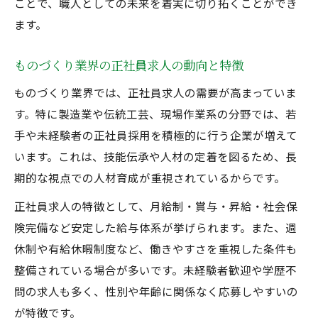
ことで、職人としての未来を着実に切り拓くことができ
員の魅力
ます。
伝統工芸の世界に正社員で飛び込もう
伝統工芸職人の求人正社員で新たな一歩を
ものづくり業界の正社員求人の動向と特徴
踏み出す
ものづくり業界では、正社員求人の需要が高まっていま
未経験から伝統工芸職人へ求人正社員で挑
す。特に製造業や伝統工芸、現場作業系の分野では、若
戦
手や未経験者の正社員採用を積極的に行う企業が増えて
求人正社員で伝統工芸の技術を身につける
います。これは、技能伝承や人材の定着を図るため、長
方法
期的な視点での人材育成が重視されているからです。
伝統工芸求人正社員の選び方とポイント解
正社員求人の特徴として、月給制・賞与・昇給・社会保
説
険完備など安定した給与体系が挙げられます。また、週
伝統工芸職人求人正社員が拓く職人キャリ
休制や有給休暇制度など、働きやすさを重視した条件も
ア
整備されている場合が多いです。未経験者歓迎や学歴不
求人正社員で技術習得と安定収入を両立
問の求人も多く、性別や年齢に関係なく応募しやすいの
求人正社員で安定収入と技術習得を実現す
が特徴です。