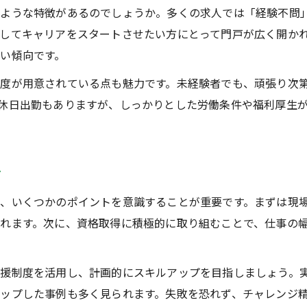
溶接工正社員として安定した未来を築く
のような特徴があるのでしょうか。多くの求人では「経験不問
経験者未経験者ともに配管工は将来性抜群
してキャリアをスタートさせたい方にとって門戸が広く開か
い傾向です。
配管工正社員が選ばれる理由と今後の展望
スキルアップで広がる配管工正社員の未来
度が用意されている点も魅力です。未経験者でも、頑張り次
休日出勤もありますが、しっかりとした労働条件や福利厚生
溶接工の正社員募集でスキルアップを実現
溶接工正社員募集で実現するスキルアップ法
配管工経験者も未経験者も溶接工で成長できる
ツ
溶接工正社員で身につく技術とキャリア
配管工溶接工正社員募集の魅力と学び方
、いくつかのポイントを意識することが重要です。まずは現
れます。次に、資格取得に積極的に取り組むことで、仕事の
スキルアップ志向の溶接工正社員募集活用術
支援制度を活用し、計画的にスキルアップを目指しましょう。
ップした事例も多く見られます。失敗を恐れず、チャレンジ