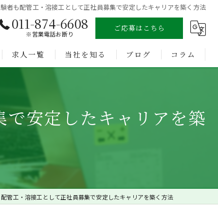
経験者も配管工・溶接工として正社員募集で安定したキャリアを築く方法
011-874-6608
ご応募はこちら
※営業電話お断り
求人一覧
当社を知る
ブログ
コラム
溶接
集で安定したキャリアを築
未経験
経験者
正社員
転職
も配管工・溶接工として正社員募集で安定したキャリアを築く方法