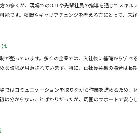
経験者が配管工正社員で活躍するための工夫
方の多くが、現場でのOJTや先輩社員の指導を通じてスキル
配管工経験者が転職で重視すべきポイント
可能です。転職やキャリアチェンジを考える方にとって、未
経験者のスキルを活かす配管工正社員募集
配管工経験者のキャリアアップ成功事例
経験者が配管工正社員で実現する安定収入
とは
安定した収入を得る配管工の働き方ガイド
制が整っています。多くの企業では、入社後に基礎から学べ
配管工正社員が安定収入を得る働き方とは
める環境が用意されています。特に、正社員募集の場合は長
経験者未経験者も配管工で収入増加を目指す
配管工正社員募集で生活が安定する仕組み
現場ではコミュニケーションを取りながら作業を進めるため、
溶接工として収入アップを実現する方法
初は分からないことばかりだったが、周囲のサポートで安心
配管工正社員が選ぶ働き方のポイント
配管工正社員なら将来性の高い仕事が広がる
態
配管工正社員募集で広がる将来の選択肢