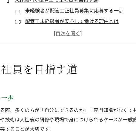
未経験者が配管工正社員募集に応募する一歩
配管工未経験者が安心して働ける理由とは
未経験者歓迎の配管工正社員募集の実態
未経験者が配管工でキャリアを築くコツ
配管工正社員募集で未経験者が求められる資質
配管工や溶接工の正社員募集が注目される理由
正社員を目指す道
配管工正社員募集が人気の背景を解説
溶接工正社員募集が支持される理由とは
経験者未経験者問わず配管工が選ばれる魅力
る一歩
配管工正社員募集が増加する社会的要因
る際、多くの方が「自分にできるのか」「専門知識がなくて
溶接工正社員募集で注目される安定性
や技術は入社後の研修や現場で身につけられるケースが一般
経験者として配管工でキャリア形成する秘訣
募することが大切です。