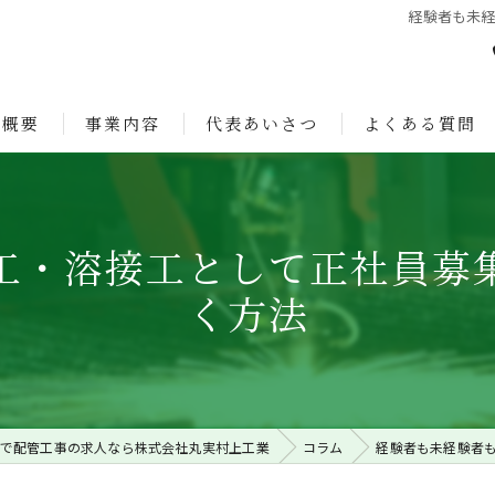
経験者も未
社概要
事業内容
代表あいさつ
よくある質問
ョン
工・溶接工として正社員募
く方法
で配管工事の求人なら株式会社丸実村上工業
コラム
経験者も未経験者