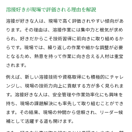
溶接工未経験者向けの資格取得方法とは
溶接好きが現場で評価される理由を解説
人手不足の現場が未経験者を歓迎する背景
溶接が好きな人は、現場で高く評価されやすい傾向があ
未経験から配管経験者を目指すステップ
ります。その理由は、溶接作業には集中力と根気が求め
健康管理も重要な溶接工の現場事情
られ、好きだからこそ技術習得に前向きに取り組めるか
らです。現場では、繰り返しの作業や細かな調整が必要
溶接工が注意すべき職業病と予防策解説
となるため、熱意を持って作業に向き合える人材は重宝
配管経験者の健康管理術と現場の工夫
されます。
溶接好きが長く働くための体調管理のコツ
例えば、新しい溶接技術や資格取得にも積極的にチャレ
現場で求められる安全対策のポイント
ンジし、現場の技術力向上に貢献する方が多く見られま
溶接工の寿命を意識した働き方の工夫
す。溶接好きな人は、安全管理や作業効率化にも興味を
持ち、現場の課題解決にも率先して取り組むことができ
ます。その結果、現場の仲間から信頼され、リーダー候
補として活躍する道も開けます。