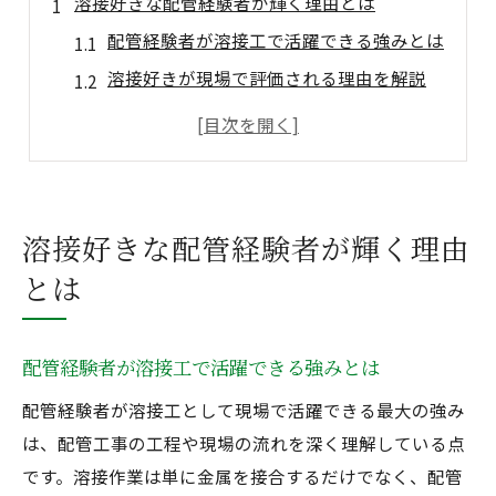
溶接好きな配管経験者が輝く理由とは
配管経験者が溶接工で活躍できる強みとは
溶接好きが現場で評価される理由を解説
人手不足が進む溶接工界で求められる資質
溶接工に向いている人の特徴と配管経験
配管経験者の年収や求人動向をチェック
配管経験を持つ溶接工の強みを探る
溶接好きな配管経験者が輝く理由
配管経験が溶接工の技術向上に役立つ理由
とは
現場で重宝される配管経験者のスキルとは
溶接好きな人の配管作業での強みを紹介
配管経験者が溶接工で活躍できる強みとは
溶接工求人で配管経験が評価される背景
配管経験者が溶接工として現場で活躍できる最大の強み
溶接工資格取得で広がるキャリアパス
は、配管工事の工程や現場の流れを深く理解している点
現場の声から学ぶ溶接工キャリア形成
です。溶接作業は単に金属を接合するだけでなく、配管
配管経験者の溶接工が語る現場のやりがい