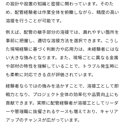
の設計や設置の知識と密接に関わっています。そのた
溶接好きが現場で直面する課題と対応策
め、配管経験者は作業全体を俯瞰しながら、精度の高い
溶接工の職業病と健康管理のリアルな声
溶接を行うことが可能です。
溶接工の離職率と長く続けるための秘訣
例えば、配管の継手部分の溶接では、漏れやすい箇所を
配管経験を活かしたキャリアアップ体験談
事前に把握し、適切な溶接方法を選択できます。こうし
転職で生かす配管経験と溶接技術の融合
た現場経験に基づく判断力や応用力は、未経験者にはな
配管経験者が溶接工に転職するメリット
い大きな強みとなります。また、現場ごとに異なる金属
や部材の特性を理解していることで、トラブル発生時に
溶接好きが転職で求められる技術力とは
も柔軟に対応できる点が評価されています。
配管経験と溶接資格取得の相乗効果とは
経験者ならではの強みを活かすことで、溶接工として即
求人市場で注目される配管経験者の強み
戦力となり、プロジェクト全体の効率化や品質向上にも
溶接工転職後のキャリアパスを解説
貢献できます。実際に配管経験者が溶接工としてリーダ
未経験でも目指せる溶接工の魅力を解説
ーや管理職に抜擢されるケースも増えており、キャリア
未経験から溶接好きになるきっかけとは
アップのチャンスが広がっています。
配管経験がなくても活躍できる理由を紹介