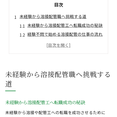
目次
未経験から溶接配管職へ挑戦する道
未経験から溶接配管工へ転職成功の秘訣
経験不問で始める溶接配管の仕事の流れ
未経験歓迎の溶接配管求人が増える理由
溶接未経験でも安心の研修制度を解説
配管分野で活かせる未経験者の強みとは
配管工を目指すなら経験不問の溶接業界へ
未経験から溶接配管職へ挑戦する
配管工志望者向け未経験応募のポイント
道
溶接業界で経験不問求人を見極める方法
未経験歓迎の溶接現場で得られるスキル
未経験から溶接配管工へ転職成功の秘訣
配管工の将来性と溶接技術の必要性解説
未経験から溶接や配管工への転職を成功させるために
経験不問で配管工に転職した体験談紹介