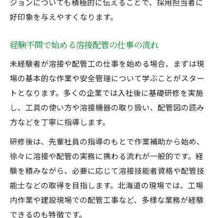
ジョンについても積極的に伝えることで、採用担当者に
未経験でも安心できる応募書類の書き方
好印象を与えやすくなります。
溶接経験不問求人で重視される資質とは
配管未経験者が面接で伝えるべき強み
経験不問で始める溶接配管の仕事の流れ
溶接未経験者向けの志望動機例を紹介
未経験者が溶接や配管工の仕事を始める場合、まずは現
未経験歓迎求人の選び方と注意点まとめ
場の基本的な作業や安全管理について学ぶことがスター
配管技術を磨く未経験者向け転職ガイド
トとなります。多くの企業では入社後に基礎研修を実施
し、工具の使い方や溶接機器の取り扱い、配管図の読み
未経験から配管技術を習得する近道は
方などを丁寧に指導します。
溶接経験不問求人で技術が身につく理由
配管分野の未経験スタート成功例紹介
研修後は、先輩社員の指導のもとで作業補助から始め、
徐々に溶接や配管の実務に携わる流れが一般的です。経
未経験者でも挑戦できる溶接作業内容
験を積みながら、必要に応じて溶接技能者資格や配管技
溶接配管工の職場で学べる安全対策とは
能士などの取得を目指します。北海道の現場では、工場
内作業や建設現場での配管工事など、多様な業務が経験
できるのも特徴です。