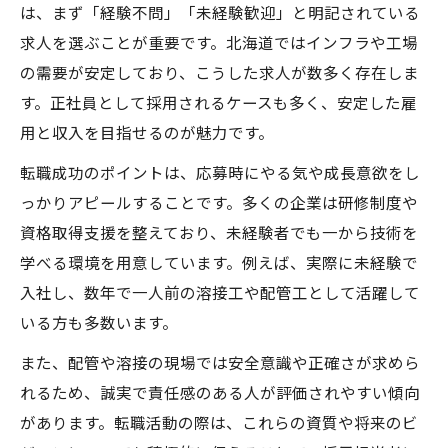
は、まず「経験不問」「未経験歓迎」と明記されている
北海道で経験不問の溶接求人が増加中
求人を選ぶことが重要です。北海道ではインフラや工場
北海道の溶接求人は未経験歓迎が主流
の需要が安定しており、こうした求人が数多く存在しま
経験不問で応募できる求人探しのコツ
す。正社員として採用されるケースも多く、安定した雇
溶接配管工求人が増加する背景を分析
用と収入を目指せるのが魅力です。
未経験応募者に人気の配管職種とは
転職成功のポイントは、応募時にやる気や成長意欲をし
北海道で安定収入が得られる溶接業界
っかりアピールすることです。多くの企業は研修制度や
ゼロから始める溶接工の安定キャリア
資格取得支援を整えており、未経験者でも一から技術を
未経験から溶接配管工で安定収入を得る
学べる環境を用意しています。例えば、実際に未経験で
入社し、数年で一人前の溶接工や配管工として活躍して
経験不問で目指す溶接工の成長ステップ
いる方も多数います。
溶接未経験者が描くキャリアパス事例
また、配管や溶接の現場では安全意識や正確さが求めら
配管分野で活躍する未経験者の実例紹介
れるため、誠実で責任感のある人が評価されやすい傾向
資格取得が未経験者のキャリアを後押し
があります。転職活動の際は、これらの資質や将来のビ
溶接未経験者に優しい応募ポイント解説