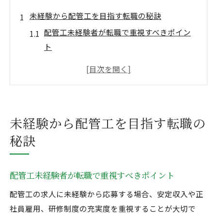
未経験から配管工を目指す転職の秘訣
配管工未経験者が転職で重視すべきポイン
ト
配管工求人の選び方と未経験歓迎の理由
配管工業界で求められる資質と適性とは
配管工未経験で転職を成功させる準備法
配管工に向いている人の特徴を徹底解説
未経験から配管工を目指す転職の
配管工求人への応募で叶える安定収入
秘訣
配管工求人で目指せる安定収入の現実と魅
力
配管工未経験者が転職で重視すべきポイント
配管工の手取りや年収事情を詳しく解説
配管工未経験でも収入アップが目指せる理
配管工の求人に未経験から応募する場合、安定収入や正
由
社員雇用、研修制度の充実度を重視することが大切で