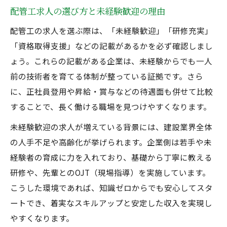
ップ
配管工求人の選び方と未経験歓迎の理由
配管工の資格勉強法と効率的な学び方
配管工の求人を選ぶ際は、「未経験歓迎」「研修充実」
配管工求人で評価される資格の種類と特徴
「資格取得支援」などの記載があるかを必ず確認しまし
転職活動なら未経験歓迎の配管工がおすすめ
ょう。これらの記載がある企業は、未経験からでも一人
配管工未経験歓迎求人の探し方と選び方
前の技術者を育てる体制が整っている証拠です。さら
配管工未経験でも転職しやすい理由とは
に、正社員登用や昇給・賞与などの待遇面も併せて比較
配管工求人で注目すべき未経験者支援制度
することで、長く働ける職場を見つけやすくなります。
配管工未経験歓迎企業の特徴とメリット
未経験歓迎の求人が増えている背景には、建設業界全体
配管工未経験でも安心して働ける職場環境
の人手不足や高齢化が挙げられます。企業側は若手や未
手に職を付ける配管工キャリア形成術
経験者の育成に力を入れており、基礎から丁寧に教える
研修や、先輩とのOJT（現場指導）を実施しています。
配管工未経験者が手に職を付けるメリット
こうした環境であれば、知識ゼロからでも安心してスタ
配管工キャリアアップの具体的なステップ
ートでき、着実なスキルアップと安定した収入を実現し
配管工未経験から正社員を目指す流れ
やすくなります。
配管工の実務経験が将来に活きる理由