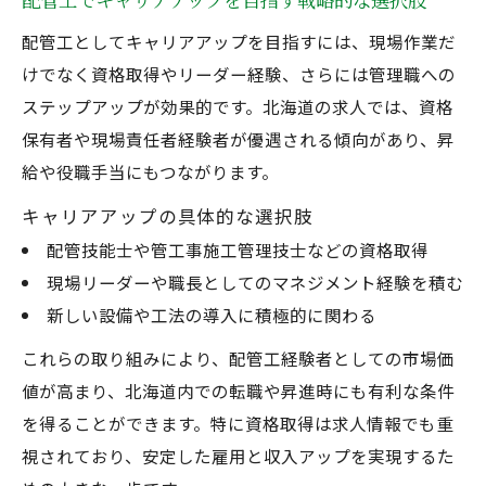
配管工が体力を温存しながら働くための工
配管工としてキャリアアップを目指すには、現場作業だ
夫
けでなく資格取得やリーダー経験、さらには管理職への
経験者が実践する配管工の負担軽減テクニ
ステップアップが効果的です。北海道の求人では、資格
ック
保有者や現場責任者経験者が優遇される傾向があり、昇
配管工の長期キャリアを支える健康管理の
給や役職手当にもつながります。
秘訣
キャリアアップの具体的な選択肢
年齢を重ねても続けられる配管工の働き方
配管技能士や管工事施工管理技士などの資格取得
提案
現場リーダーや職長としてのマネジメント経験を積む
配管工が無理なく現場作業を継続する方法
新しい設備や工法の導入に積極的に関わる
より良い配管工人生を築くポイントは何か
これらの取り組みにより、配管工経験者としての市場価
配管工経験者が考える理想的なキャリア設
値が高まり、北海道内での転職や昇進時にも有利な条件
計法
を得ることができます。特に資格取得は求人情報でも重
配管工で自己成長を続けるための自己投資
視されており、安定した雇用と収入アップを実現するた
術