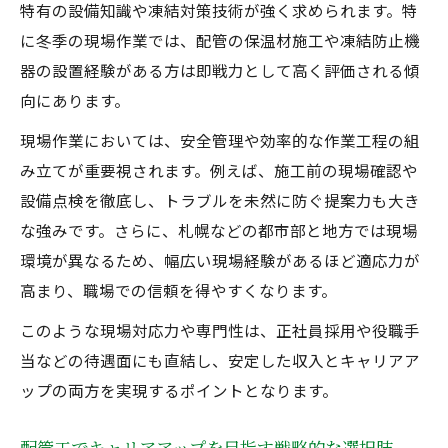
特有の設備知識や凍結対策技術が強く求められます。特
配管工が無理なく働ける職場環境づくりの
に冬季の現場作業では、配管の保温材施工や凍結防止機
コツ
器の設置経験がある方は即戦力として高く評価される傾
経験者が配管工で感じるやりがいと安定
向にあります。
配管工経験者が北海道で得られる仕事のや
現場作業においては、安全管理や効率的な作業工程の組
りがい
み立てが重要視されます。例えば、施工前の現場確認や
配管工が実感する現場での達成感と成長の
設備点検を徹底し、トラブルを未然に防ぐ提案力も大き
喜び
な強みです。さらに、札幌などの都市部と地方では現場
安定した雇用を実現できる配管工の働き方
環境が異なるため、幅広い現場経験があるほど適応力が
とは
高まり、職場での信頼を得やすくなります。
配管工経験が評価される職場で築く安定キ
このような現場対応力や専門性は、正社員採用や役職手
ャリア
当などの待遇面にも直結し、安定した収入とキャリアア
仕事に誇りを持てる配管工の魅力とその理
ップの両方を実現するポイントとなります。
由
体力に無理なく働く配管工のコツを解説
配管工でキャリアアップを目指す戦略的な選択肢