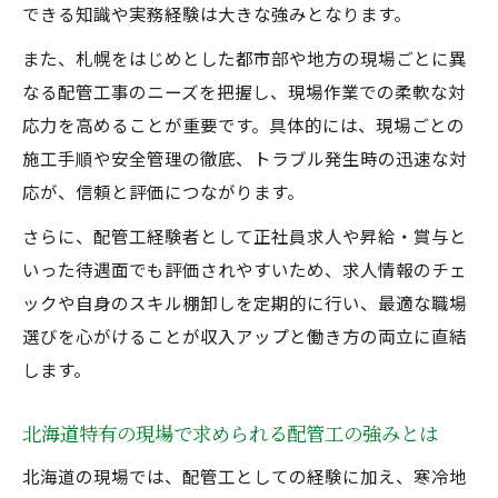
メリット
できる知識や実務経験は大きな強みとなります。
配管工のキャリアアップに役立つおすすめ
また、札幌をはじめとした都市部や地方の現場ごとに異
の資格
なる配管工事のニーズを把握し、現場作業での柔軟な対
北海道で評価される配管工資格と取得サポ
応力を高めることが重要です。具体的には、現場ごとの
ート制度
施工手順や安全管理の徹底、トラブル発生時の迅速な対
配管工経験者が資格で差をつける実践的学
応が、信頼と評価につながります。
習法
さらに、配管工経験者として正社員求人や昇給・賞与と
北海道特有の環境で配管工が選ぶ働き方
いった待遇面でも評価されやすいため、求人情報のチェ
配管工が北海道で快適に働くための職場選
ックや自身のスキル棚卸しを定期的に行い、最適な職場
び
選びを心がけることが収入アップと働き方の両立に直結
現場環境に合った配管工の働き方の工夫と
します。
対応策
北海道特有の現場で求められる配管工の強みとは
配管工経験者が選ぶ北海道の働き方多様性
北海道の現場では、配管工としての経験に加え、寒冷地
気候対策が必要な配管工の仕事術と注意点