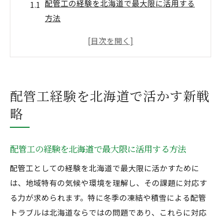
配管工の経験を北海道で最大限に活用する
方法
北海道特有の現場で求められる配管工の強
みとは
配管工でキャリアアップを目指す戦略的な
選択肢
配管工経験を北海道で活かす新戦
配管工経験者が北海道で安定収入を得る秘
略
訣
北海道で活かせる配管工独自のスキルと実
践例
配管工の経験を北海道で最大限に活用する方法
収入アップを目指すなら配管工の資格取得を
配管工としての経験を北海道で最大限に活かすために
配管工が収入アップを実現する資格選びの
は、地域特有の気候や環境を理解し、その課題に対応す
ポイント
る力が求められます。特に冬季の凍結や積雪による配管
資格取得が配管工の年収に与える具体的な
トラブルは北海道ならではの問題であり、これらに対応