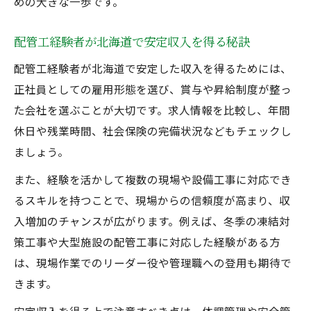
めの大きな一歩です。
北海道で配管工人生を豊かにする働き方改
革
配管工経験者が北海道で安定収入を得る秘訣
配管工が大切にしたい人間関係とチーム作
配管工経験者が北海道で安定した収入を得るためには、
り
正社員としての雇用形態を選び、賞与や昇給制度が整っ
配管工経験を活かしたキャリアアップの道
た会社を選ぶことが大切です。求人情報を比較し、年間
筋
休日や残業時間、社会保険の完備状況などもチェックし
ましょう。
また、経験を活かして複数の現場や設備工事に対応でき
るスキルを持つことで、現場からの信頼度が高まり、収
入増加のチャンスが広がります。例えば、冬季の凍結対
策工事や大型施設の配管工事に対応した経験がある方
は、現場作業でのリーダー役や管理職への登用も期待で
きます。