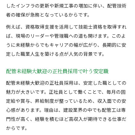
キャリアアップを意識した配管未経験歓迎
したインフラの更新や新規工事の増加に伴い、配管技術
求人選び
者の確保が急務となっているからです。
資格取得を通じた配管業での成長ステップ
例えば、資格取得支援を活用して技能士資格を取得すれ
配管未経験大歓迎求人で資格取得を目指す
ば、現場のリーダーや管理職への道も開けます。このよ
方法
うに未経験からでもキャリアの幅が広がり、長期的に安
正社員募集の配管業で得られる資格とスキ
定した職業人生を築ける点が人気の背景です。
ル
配管未経験大歓迎の正社員採用で叶う安定職
配管未経験大歓迎求人が資格取得を支援す
る理由
配管未経験大歓迎の正社員採用は、安定した職としての
配管未経験大歓迎正社員で学ぶ成長のプロ
魅力が大きいです。正社員として働くことで、毎月の固
セス
定給や賞与、昇給制度が整っているため、収入面での安
心感があります。理由は、建設業界の中でも配管工は専
資格取得後の配管未経験大歓迎求人での活
門性が高く、経験を積むほど高収入が期待できる仕事だ
躍例
からです。
配管未経験歓迎求人で仕事選びのコツ