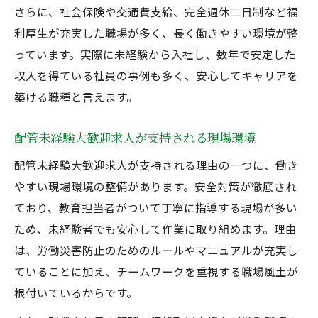
配管未経験大歓迎求人で失敗しない選び方
さらに、社会保険や交通費支給、完全週休二日制など福
利厚生が充実した職場が多く、長く働きやすい環境が整
正社員募集を見極める配管未経験歓迎の判
っています。実際に未経験から入社し、数年で安定した
断軸
収入を得ている社員の事例も多く、安心してキャリアを
配管未経験大歓迎求人の職場選びで重視す
築ける職種と言えます。
べき点
配管未経験大歓迎求人の見極めに役立つ質
配管未経験大歓迎求人が支持される現場環境
問集
配管未経験大歓迎求人が支持される理由の一つに、働き
転職成功へ導く配管未経験大歓迎求人の探
やすい現場環境の整備があります。安全対策が徹底され
し方
ており、教育担当者がついて丁寧に指導する現場が多い
ため、未経験者でも安心して作業に取り組めます。理由
は、労働災害防止のためのルールやマニュアルが充実し
ていることに加え、チームワークを重視する職場風土が
根付いているからです。