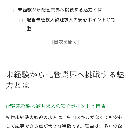
未経験から配管業界へ挑戦する魅力とは
配管未経験大歓迎求人の安心ポイントと特
徴
正社員募集で実現する配管業界デビューの
道
配管未経験大歓迎求人が人気の理由と将来
性
未経験から配管業界へ挑戦する魅
配管未経験大歓迎の正社員採用で叶う安定
力とは
職
配管未経験大歓迎求人が支持される現場環
境
配管未経験大歓迎求人の安心ポイントと特徴
配管未経験大歓迎の正社員募集勤務の実情
配管未経験大歓迎の求人は、専門スキルがなくても安心
配管未経験大歓迎の正社員勤務実態を徹底
して応募できる点が大きな特徴です。理由は、多くの企