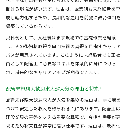
利厚生などの待遇を受けられるため、長期的に安心して
配管未経験大歓迎求人のキャリアアップ実
働ける環境が整います。理由は、企業側も未経験者を育
現策
成し戦力化するため、長期的な雇用を前提に教育体制を
転職市場で配管未経験大歓迎が求められる
構築しているからです。
理由
具体例として、入社後はまず現場での基礎作業を経験
配管未経験大歓迎正社員で広がる将来の選
し、その後資格取得や専門技術の習得を目指すキャリア
択肢
パスが用意されています。このように未経験者でも正社
キャリア形成に役立つ配管工求人事情
員として配管工に必要なスキルを体系的に身につけら
配管未経験大歓迎求人でキャリアを築くメ
れ、将来的なキャリアアップが期待できます。
リット
正社員募集に強い配管工求人の最新傾向
配管未経験大歓迎求人が人気の理由と将来性
配管未経験大歓迎求人でキャリア形成の近
配管未経験大歓迎求人が人気を集める理由は、手に職を
道を知る
つけて安定した収入を得られる点にあります。配管工は
配管未経験大歓迎求人が支えるスキル習得
建設業界の基盤を支える重要な職種で、今後も需要が高
環境
まるため将来性が非常に高い仕事です。理由は、老朽化