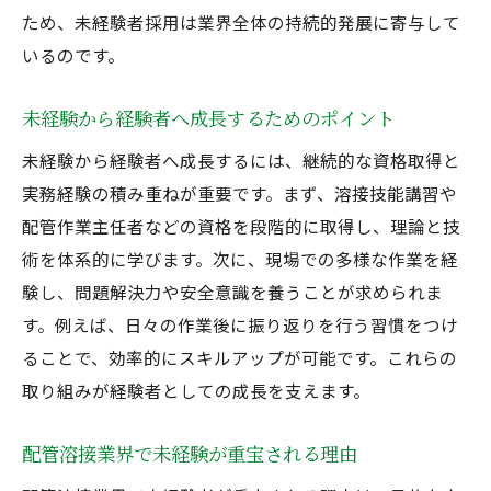
ため、未経験者採用は業界全体の持続的発展に寄与して
力
いるのです。
高収入を目指すなら配管溶接の求人がおすすめ
配管溶接求人で高収入を実現するポイント
未経験から経験者へ成長するためのポイント
未経験者が配管溶接で収入アップを狙う方
未経験から経験者へ成長するには、継続的な資格取得と
法
実務経験の積み重ねが重要です。まず、溶接技能講習や
経験者が配管溶接求人で年収を伸ばす秘訣
配管作業主任者などの資格を段階的に取得し、理論と技
配管や溶接の高収入求人の特徴を解説
術を体系的に学びます。次に、現場での多様な作業を経
高収入を目指す配管溶接求人の選び方
験し、問題解決力や安全意識を養うことが求められま
配管溶接で安定した高収入を得るコツ
す。例えば、日々の作業後に振り返りを行う習慣をつけ
ることで、効率的にスキルアップが可能です。これらの
未経験歓迎の配管溶接募集で叶う成長ストーリ
取り組みが経験者としての成長を支えます。
ー
未経験歓迎の配管溶接求人で成長する流れ
配管溶接業界で未経験が重宝される理由
配管溶接未経験者がスキルアップする秘訣