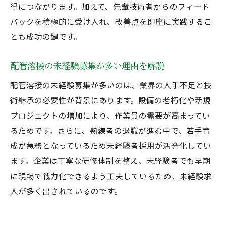
配管溶接求人選びで未経験が注意すべき点
得につながります。加えて、先輩技術者からのフィード
経験者が配管溶接で転職成功するポイント
バックを積極的に受け入れ、改善点を即座に実践するこ
配管や溶接の募集で重視したい条件とは
とも成功の鍵です。
未経験者も安心な配管溶接求人の見極め方
配管溶接の未経験募集が多い理由を解説
配管溶接求人で後悔しない選び方のコツ
配管溶接の未経験募集が多いのは、業界の人手不足と技
失敗しない配管や溶接の求人応募の流れ
術継承の必要性が背景にあります。設備の老朽化や新規
将来を見据えた配管溶接求人の選び方ガイド
プロジェクトの増加により、作業員の需要が高まってい
未経験から将来性ある配管溶接求人の選び
るためです。さらに、熟練者の退職が進む中で、若手育
方
成が急務となっているため未経験者採用が活発化してい
経験者が長く働ける配管溶接求人の特徴
ます。企業は丁寧な研修体制を整え、未経験者でも早期
配管溶接でキャリアアップを目指す選択肢
に現場で戦力化できるよう工夫しているため、未経験求
将来を見据えた配管や溶接の募集活用法
人が多く出されているのです。
配管溶接求人で独立や管理職も視野に入れ
る