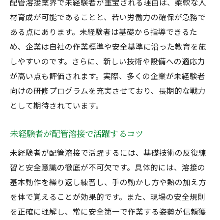
配管溶接業界で未経験者が重宝される理由は、柔軟な人
未経験から経験者へ配管溶接で成長した体
材育成が可能であることと、若い労働力の確保が急務で
験
ある点にあります。未経験者は基礎から指導できるた
配管や溶接の現場で未経験者が得る達成感
め、企業は自社の作業標準や安全基準に沿った教育を施
配管溶接未経験からのキャリアアップ事例
しやすいのです。さらに、新しい技術や設備への適応力
未経験が配管溶接で一人前になるまでの道
が高い点も評価されます。実際、多くの企業が未経験者
配管溶接で経験者が得られる収入アップ術
向けの研修プログラムを充実させており、長期的な戦力
経験者が配管溶接で収入を上げる方法とは
として期待されています。
配管溶接経験者が実践する収入アップ術
未経験者が配管溶接で活躍するコツ
溶接経験者が高収入求人を選ぶコツ
未経験者が配管溶接で活躍するには、基礎技術の反復練
経験者が配管溶接で収入を伸ばす戦略
習と安全意識の徹底が不可欠です。具体的には、溶接の
配管溶接経験者が資格で年収を上げる理由
基本動作を繰り返し練習し、手の動かし方や熱の加え方
経験者向け配管溶接求人の収入の魅力
を体で覚えることが効果的です。また、現場の安全規則
配管や溶接の仕事選びで失敗しないコツを解説
を正確に理解し、常に安全第一で作業する姿勢が信頼獲