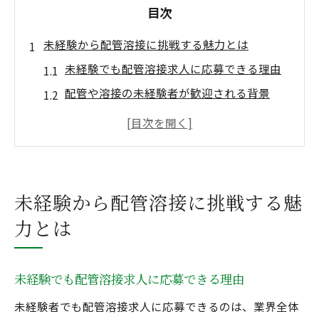
目次
未経験から配管溶接に挑戦する魅力とは
未経験でも配管溶接求人に応募できる理由
配管や溶接の未経験者が歓迎される背景
未経験から経験者へ成長するためのポイン
ト
配管溶接業界で未経験が重宝される理由
未経験者が配管溶接で活躍するコツ
未経験から配管溶接に挑戦する魅
配管溶接の未経験募集が多い理由を解説
力とは
経験者が語る配管溶接求人のリアルな実態
経験者が配管溶接求人で重視する条件とは
未経験でも配管溶接求人に応募できる理由
配管や溶接の経験者が感じる求人の特徴
未経験者でも配管溶接求人に応募できるのは、業界全体
経験者が配管溶接で得るやりがいと課題