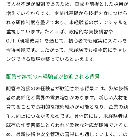
で人材不足が深刻であるため、育成を前提とした採用が
溶接経験者が求人選びで失敗しないコツ
増えているからです。企業は基礎から技術を身につけら
経験者が語る配管溶接募集の現場事情
れる研修制度を整えており、未経験者のポテンシャルを
配管溶接経験者が求める働き方の実態
重視しています。たとえば、段階的な実技講習や
配管や溶接の募集で広がるキャリアの道
OJT（現場教育）を通じて、初心者でも確実にスキルを
未経験から配管溶接でキャリア形成する方
習得可能です。したがって、未経験でも積極的にチャレ
法
ンジできる環境が整っているといえます。
配管溶接求人がもたらすキャリアアップの
配管や溶接の未経験者が歓迎される背景
道
経験者は配管溶接でどうキャリアを伸ばす
配管や溶接の未経験者が歓迎される背景には、熟練技術
か
者の高齢化と業界の需要増加があります。新しい人材を
配管溶接の募集が開く新たな職種の可能性
育てることで長期的な技術継承が可能となり、企業の競
争力向上につながるためです。具体的には、未経験者は
配管や溶接経験がキャリア転換に役立つ理
既存の作業習慣にとらわれず柔軟な対応が期待できるた
由
め、最新技術や安全管理の習得にも適しています。この
キャリアアップを目指す配管溶接求人の魅