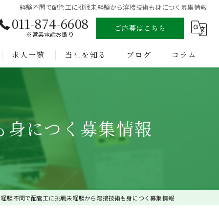
経験不問で配管工に挑戦未経験から溶接技術も身につく募集情報
011-874-6608
ご応募はこちら
※営業電話お断り
求人一覧
当社を知る
ブログ
コラム
溶接
未経験
も身につく募集情報
経験者
正社員
転職
経験不問で配管工に挑戦未経験から溶接技術も身につく募集情報