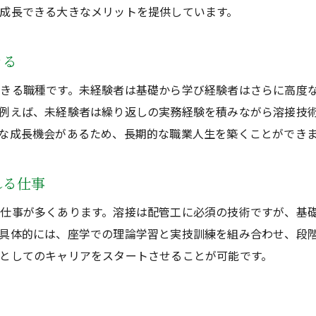
成長できる大きなメリットを提供しています。
未経験者が配管工で収入を増やすための工夫
配管工のキャリアは経験不問で始められる
きる
配管工のキャリアは未経験からでもスタートできる
経験者も評価される配管工のキャリアアップ法
きる職種です。未経験者は基礎から学び経験者はさらに高度
未経験で配管工に転職するメリットを徹底解説
例えば、未経験者は繰り返しの実務経験を積みながら溶接技
な成長機会があるため、長期的な職業人生を築くことができ
配管工募集でキャリア形成を目指す未経験者へ
未経験者が配管工で長く働くための秘訣
れる仕事
配管工と溶接で広がる経験不問のキャリアパス
溶接も学べる配管工募集のポイント
仕事が多くあります。溶接は配管工に必須の技術ですが、基
具体的には、座学での理論学習と実技訓練を組み合わせ、段
配管工募集で未経験から溶接も学べる理由
としてのキャリアをスタートさせることが可能です。
未経験者向け配管工の溶接研修内容を紹介
配管工募集で溶接技術を身につけるコツ
経験不問の配管工が溶接技術を伸ばせる環境