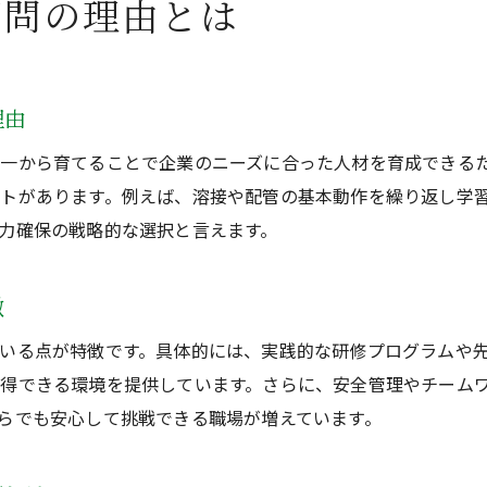
不問の理由とは
配管工で未経験から溶接資格取得を目指す
経験者も納得できる配管工募集の魅力
配管工の仕事に未経験が有利な理由
理由
配管工の募集で未経験が有利になるポイント
一から育てることで企業のニーズに合った人材を育成できる
未経験者が配管工で活躍できる理由とは
トがあります。例えば、溶接や配管の基本動作を繰り返し学
配管工で未経験採用が増えている背景を解説
力確保の戦略的な選択と言えます。
配管工の仕事は未経験も成長しやすい環境
未経験から配管工へ転職するメリット
徴
配管・溶接で未経験者が評価される理由
いる点が特徴です。具体的には、実践的な研修プログラムや先
経験不問の配管工募集で新たな一歩を踏み出す
得できる環境を提供しています。さらに、安全管理やチーム
未経験歓迎の配管工募集で新しい挑戦を始める
らでも安心して挑戦できる職場が増えています。
配管工募集で経験不問のメリットを実感できる
未経験から配管工に応募する際のポイント