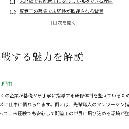
未経験でも配管工に安心して挑戦できる理由
配管工の募集で未経験が歓迎される背景
未経験者が配管や溶接を学ぶメリットとは
経験不問の配管工募集で技術が身につく環境
未経験・経験者ともに配管工で成長できる
配管工募集は溶接も未経験から始められる仕事
挑戦する魅力を解説
配管工の募集で経験不問の理由とは
配管工募集が未経験を歓迎する本当の理由
経験不問で配管工を採用する職場の特徴
る理由
未経験者が配管・溶接を学びやすい環境とは
くの企業が基礎から丁寧に指導する研修体制を整えているた
配管工で経験者と未経験の違いを徹底解説
ズに仕事に慣れられます。例えば、先輩職人のマンツーマン
配管工募集で重視される未経験者の意欲
って、未経験でも安心して配管工の世界に飛び込める環境が
経験不問の配管工募集が人気の理由を分析