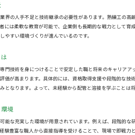
経験者も納得の溶接技術習得方法
景
未経験から溶接技術を配管工で身につける方法
業界の人手不足と技術継承の必要性があります。熟練工の高
配管工経験者が実践する溶接スキル向上術
者には柔軟な教育が可能で、企業側も長期的な戦力として育
配管工募集で学ぶ溶接の基礎と応用力
しやすい環境づくりが進んでいるのです。
未経験者が配管工で溶接を習得する流れ
配管と溶接の技術を経験不問で高めるコツ
とは
配管工の現場で役立つ溶接技術の習得ポイント
専門技術を身につけることで安定した職と将来のキャリアア
未経験歓迎の配管工で安定収入を目指す
評価が高まります。具体的には、資格取得支援や段階的な技
配管工募集は未経験から安定収入が目指せる
みとなります。よって、未経験から配管と溶接を学ぶことは
未経験の配管工でも長期的な収入が期待できる
く環境
配管工で安定収入を得るためのポイントとは
溶接を学ぶことで配管工の収入アップを狙う
可能な充実した環境が用意されています。例えば、段階的な研
経験者も満足できる配管工の収入安定性の秘密
経験豊富な職人から直接指導を受けることで、現場で即戦力