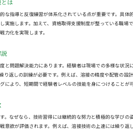
境とは
配管工と溶接で新たなキャリアの一歩を踏み出す
的な指導と反復練習が体系化されている点が重要です。具体
経験者も未経験も配管工で新しい可能性を発見
し実施します。加えて、資格取得支援制度が整っている職場
配管工募集で未経験から成長できる環境を選ぶ
戦力化を実現します。
解説
度と問題解決能力にあります。経験者は現場での多様な状況
繰り返しの訓練が必要です。例えば、溶接の精度や配管の設
グにより、短期間で経験者レベルの技能を身につけることが
欲
す。なぜなら、技術習得には継続的な努力と積極的な学びの
戦意欲が評価されます。例えば、溶接技術の上達には繰り返