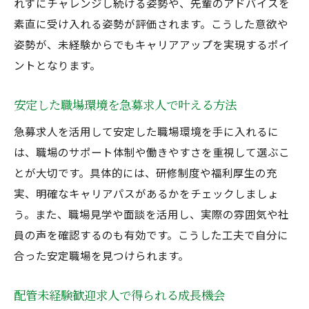
れずにチャレンジし続ける姿勢や、先輩のアドバイスを
正社員募集で叶える安定した職場環境の探し方
素直に受け入れる姿勢が評価されます。こうした意欲や
配管未経験大歓迎求人で安定環境を見極め
姿勢が、未経験からでもキャリアアップを実現するポイ
る
ントとなります。
正社員募集時に重視したいチェック項目
安定した職場環境を急募求人で叶える方法
配管未経験者に適した職場条件とは何か
急募求人を活用して安定した職場環境を手に入れるに
長く働ける環境を急募求人で見つける方法
は、職場のサポート体制や働きやすさを重視して選ぶこ
配管未経験歓迎求人の職場選びのポイント
とが大切です。具体的には、研修制度や福利厚生の充
正社員募集と職場の安定性の関係を解説
実、明確なキャリアパスがあるかをチェックしましょ
未経験歓迎の配管求人が注目される理由とは
う。また、職場見学や面談を活用し、実際の雰囲気や社
配管未経験大歓迎求人が急増する背景とは
員の声を確認するのも有効です。こうした工夫で自分に
正社員募集で未経験者が求められる理由
合った安定職場を見つけられます。
配管未経験者に選ばれる求人の特徴解説
配管未経験歓迎求人で得られる成長機会
急募求人が配管業界で注目される理由