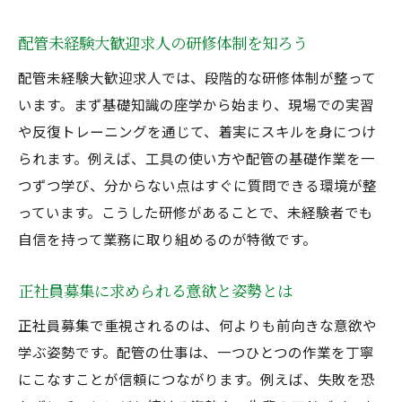
働きやすい職場が急募求人で見つかる理由
配管未経験大歓迎求人の研修体制を知ろう
配管未経験歓迎企業の教育体制をチェック
正社員募集で重視すべき職場の雰囲気
配管未経験大歓迎求人では、段階的な研修体制が整って
配管未経験から選ばれる職場のポイント
います。まず基礎知識の座学から始まり、現場での実習
や反復トレーニングを通じて、着実にスキルを身につけ
新たなキャリア形成に急募求人を活用しよう
られます。例えば、工具の使い方や配管の基礎作業を一
配管未経験大歓迎求人がキャリア転換に最
つずつ学び、分からない点はすぐに質問できる環境が整
適
っています。こうした研修があることで、未経験者でも
正社員募集で新しい分野へ挑戦する方法
自信を持って業務に取り組めるのが特徴です。
急募求人が配管未経験者に広げる可能性
安定した職場環境への転職を成功させるコ
正社員募集に求められる意欲と姿勢とは
ツ
正社員募集で重視されるのは、何よりも前向きな意欲や
配管未経験大歓迎求人のキャリアサポート
学ぶ姿勢です。配管の仕事は、一つひとつの作業を丁寧
体制
にこなすことが信頼につながります。例えば、失敗を恐
正社員募集が未来の安定につながる理由