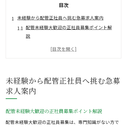
目次
未経験から配管正社員へ挑む急募求人案内
配管未経験大歓迎の正社員募集ポイント解
説
未経験でも安心な急募求人の魅力とは
配管未経験大歓迎求人の研修体制を知ろう
正社員募集に求められる意欲と姿勢とは
安定した職場環境を急募求人で叶える方法
未経験から配管正社員へ挑む急募
配管未経験歓迎求人で得られる成長機会
求人案内
配管未経験大歓迎の正社員募集徹底解説
正社員募集の応募条件と配管未経験の強み
配管未経験大歓迎の正社員募集ポイント解説
配管未経験大歓迎求人が急募される背景
配管未経験大歓迎の正社員募集は、専門知識がない方で
実際の職場での未経験者サポート体制とは