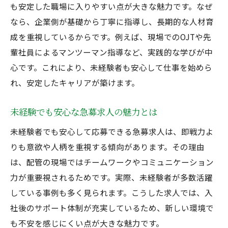
も安定した職場に入りやすい点が大きな魅力です。なぜ
配管未経験から始めるキャリアアップの道
なら、企業側が基礎から丁寧に指導し、長期的な人材育
正社員募集で注目したい福利厚生の特徴
成を重視しているからです。例えば、現場でのOJTや先
配管未経験大歓迎求人で得られる安定性
輩社員によるマンツーマン指導など、実践的な学びが中
安定職を目指すなら急募求人が狙い目
心です。これにより、未経験者も安心して仕事を始めら
配管未経験大歓迎求人で安定職を得る秘訣
れ、安定したキャリアが築けます。
正社員募集の急募案件が選ばれる理由
未経験でも安心な急募求人の魅力とは
配管未経験者が急募求人で重視すべき点
安定した職場環境が急募求人に多い理由
未経験者でも安心して応募できる急募求人は、即戦力よ
りも意欲や人柄を重視する傾向があります。その理由
配管未経験大歓迎求人は将来性が魅力
は、配管の現場ではチームワークやコミュニケーション
正社員募集と安定職確保の関係を解説
力が重要視されるためです。実際、未経験者が多数活躍
配管分野未経験者が選ぶ働きやすい職場
している事例も多く見られます。こうした求人では、入
配管未経験大歓迎求人の職場環境の特徴
社後のサポート体制が充実しているため、新しい環境で
未経験者が安心して働ける正社員募集とは
も不安を感じにくい点が大きな魅力です。