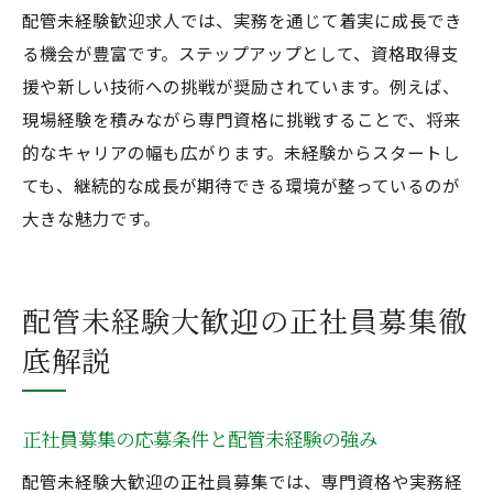
配管未経験歓迎求人では、実務を通じて着実に成長でき
未経験者歓迎が職場の多様性を生む要因
る機会が豊富です。ステップアップとして、資格取得支
配管未経験大歓迎求人の将来性と安定性
援や新しい技術への挑戦が奨励されています。例えば、
配管未経験から長く働ける職場を見つけるヒン
現場経験を積みながら専門資格に挑戦することで、将来
ト
的なキャリアの幅も広がります。未経験からスタートし
配管未経験大歓迎求人で長期安定を目指す
ても、継続的な成長が期待できる環境が整っているのが
正社員募集で重視すべき長く働ける条件
大きな魅力です。
配管未経験者が定着する職場の選び方
急募求人で見つかる長期就業のコツ
配管未経験大歓迎の正社員募集徹
配管未経験歓迎求人の安心ポイント紹介
底解説
正社員募集で安定した将来を築く秘訣
正社員募集の応募条件と配管未経験の強み
配管未経験大歓迎の正社員募集では、専門資格や実務経