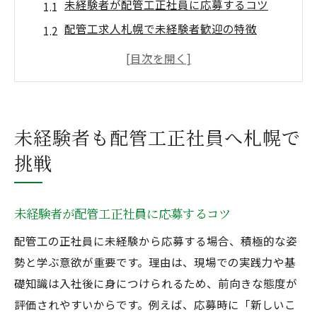
未経験者が配管工正社員に応募するコツ
配管工求人札幌で未経験者歓迎の特徴
経験者と未経験者の正社員募集の違い
未経験者向け配管工資格取得サポート
札幌で正社員配管工になるメリット
配管工・溶接工未経験からの転職事例
未経験者も配管工正社員へ札幌で
経験者が語る札幌配管工の働きやすさ
挑戦
経験者が配管工正社員で重視する条件
札幌の配管工求人で働きやすい理由
未経験者が配管工正社員に応募するコツ
経験者歓迎の正社員募集ポイントとは
配管工の正社員に未経験から応募する場合、積極的な姿
溶接工経験が活かせる配管工の現場
勢と学ぶ意欲が重要です。理由は、現場での実践力や基
経験者が語る配管工の年収実態
礎知識は入社後に身につけられるため、前向きな態度が
配管工・溶接工でのキャリアアップ事例
評価されやすいからです。例えば、応募時に「新しいこ