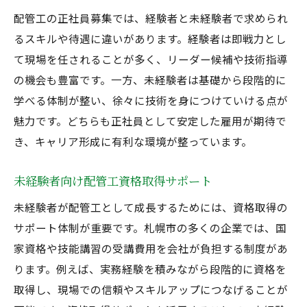
配管工の正社員募集では、経験者と未経験者で求められ
札幌で安定を目指す溶接工の道しるべ
るスキルや待遇に違いがあります。経験者は即戦力とし
溶接工正社員募集のポイントと応募方法
て現場を任されることが多く、リーダー候補や技術指導
札幌で経験者が選ぶ溶接工求人の特徴
の機会も豊富です。一方、未経験者は基礎から段階的に
未経験者が溶接工正社員に転職するコツ
学べる体制が整い、徐々に技術を身につけていける点が
溶接工と配管工の資格取得サポート内容
魅力です。どちらも正社員として安定した雇用が期待で
札幌の溶接工が目指せるキャリアアップ
き、キャリア形成に有利な環境が整っています。
経験者に聞く溶接工の働きやすい環境
未経験者向け配管工資格取得サポート
未経験から配管工資格取得を目指す方法
未経験者が配管工資格を取る具体的ステッ
未経験者が配管工として成長するためには、資格取得の
プ
サポート体制が重要です。札幌市の多くの企業では、国
家資格や技能講習の受講費用を会社が負担する制度があ
札幌で配管工資格取得支援が充実した求人
ります。例えば、実務経験を積みながら段階的に資格を
溶接工・配管工正社員募集と資格取得の関
取得し、現場での信頼やスキルアップにつなげることが
係