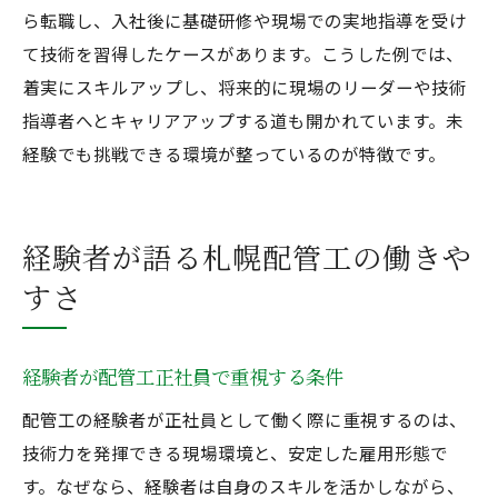
溶接工経験を活かせる安定企業の特徴
ら転職し、入社後に基礎研修や現場での実地指導を受け
札幌の配管工求人で見落としがちな条件
て技術を習得したケースがあります。こうした例では、
配管工資格取得支援と定着率の関係性
着実にスキルアップし、将来的に現場のリーダーや技術
指導者へとキャリアアップする道も開かれています。未
正社員配管工で長く働くための心構え
経験でも挑戦できる環境が整っているのが特徴です。
経験者が語る札幌配管工の働きや
すさ
経験者が配管工正社員で重視する条件
配管工の経験者が正社員として働く際に重視するのは、
技術力を発揮できる現場環境と、安定した雇用形態で
す。なぜなら、経験者は自身のスキルを活かしながら、