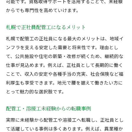
可能です。資格取得サポートを活用することで、未経験
経験者が語る配管工資格取得のメリット
からでも専門性を高めていけます。
未経験者におすすめの資格取得勉強法
配管工資格と正社員安定雇用のつながり
札幌で正社員配管工になるメリット
配管工の年収や仕事の実態を知ろう
札幌で配管工の正社員になる最大のメリットは、地域イ
配管工正社員の年収相場と昇給ポイント
ンフラを支える安定した需要と将来性です。理由とし
経験者・未経験者で異なる年収の理由
て、公共施設や住宅の新築・改修が続くため、継続的な
札幌の配管工求人が示す待遇と実態
仕事が見込めます。例えば、正社員として長期的に働く
ことで、収入の安定や各種手当の充実、社会保険など福
配管工・溶接工の仕事のきつさと魅力
利厚生も享受できます。地元で腰を据えて働きたい方に
配管工が儲かると言われる理由を解説
とって魅力的な選択肢です。
年収アップを目指す配管工の働き方改革
長く働ける配管工正社員の選び方
配管工・溶接工未経験からの転職事例
配管工正社員求人で注目すべきポイント
実際に未経験から配管工や溶接工へ転職し、正社員とし
経験者・未経験者が長続きする職場環境
て活躍している事例は多くあります。例えば、異業種か