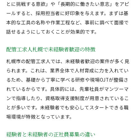
配管工と溶接工の違いを徹底解説
とに挑戦する意欲」や「長期的に働きたい意志」をアピ
配管工と溶接工の仕事内容の違いとは
ールすると、採用担当者に好印象を与えます。まずは基
経験者・未経験者が選ぶ職種の特徴
本的な工具の名称や作業工程など、事前に調べて面接で
話せるようにしておくことが効果的です。
配管工と溶接工の正社員募集傾向
札幌で配管工資格や溶接技術が必要な理由
配管工求人札幌で未経験者歓迎の特徴
配管工と溶接工の年収比較と将来性
札幌市の配管工求人では、未経験者歓迎の案件が多く見
未経験者におすすめの配管工・溶接工
られます。これは、業界全体で人材育成に力を入れてい
正社員募集における配管工の魅力とは
るため、基礎から丁寧に学べる研修や現場OJTが整備さ
配管工正社員募集の安定性と将来性
れているからです。具体的には、先輩社員がマンツーマ
経験者・未経験者問わず魅力の福利厚生
ンで指導したり、資格取得支援制度が用意されているこ
札幌で配管工求人が増えている背景
とが多いです。未経験者でも安心してスタートできる職
溶接工との比較で見る配管工の魅力
場環境が特徴となっています。
正社員配管工の長期雇用メリット
経験者と未経験者の正社員募集の違い
配管工資格取得による正社員登用例