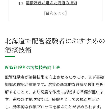
溶接好きが選ぶ北海道の技術
配管と溶接の関係を深掘り
未経験者が安心の溶接環境
配管経験者が知るべき溶接術
北海道で学ぶ溶接の利点
北海道で配管経験者におすすめの
配管経験者が知るべき北海道の溶接ポイント
溶接技術
配管経験者必見！溶接の基本
北海道特有の溶接技術解説
配管経験者の溶接技術向上法
溶接好きに贈る配管ポイント
配管経験者が溶接技術を向上させるためには、まず基礎
配管と溶接の最適な組み合わせ
知識の確認が重要です。溶接の基本的な理論や技術を理
溶接技術向上のための環境選び
解することで、より高度な作業に挑戦する準備が整いま
北海道の溶接技術でキャリアアップ
す。実際の作業現場では、経験者としての視点を活か
溶接好き必見！北海道で配管技術を磨く
し、効率的な作業プロセスを学ぶことが求められます。