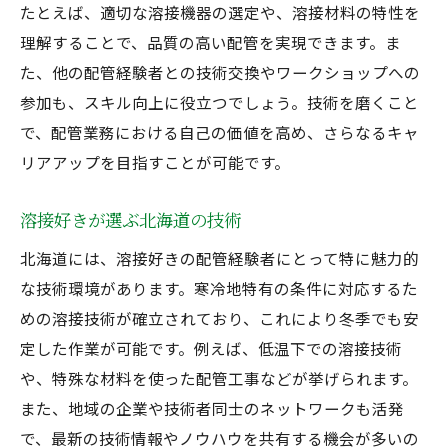
溶接好きが磨くべき配管技術
たとえば、適切な溶接機器の選定や、溶接材料の特性を
配管と溶接のスキル向上法
理解することで、品質の高い配管を実現できます。ま
た、他の配管経験者との技術交換やワークショップへの
配管経験者が知るべき溶接の魅力
参加も、スキル向上に役立つでしょう。技術を磨くこと
北海道の環境で磨く溶接技術
で、配管業務における自己の価値を高め、さらなるキャ
配管技術の基礎と応用を習得
リアアップを目指すことが可能です。
溶接と配管の相乗効果を生かす
配管経験者のための北海道溶接技術指南
溶接好きが選ぶ北海道の技術
配管経験者の技術向上ガイド
北海道には、溶接好きの配管経験者にとって特に魅力的
溶接好きのための北海道指南
な技術環境があります。寒冷地特有の条件に対応するた
配管と溶接の技術的ポイント
めの溶接技術が確立されており、これにより冬季でも安
配管業界での溶接技術の重要性
定した作業が可能です。例えば、低温下での溶接技術
や、特殊な材料を使った配管工事などが挙げられます。
北海道で成功する溶接方法
また、地域の企業や技術者同士のネットワークも活発
配管経験者が知っておくべき溶接技術
で、最新の技術情報やノウハウを共有する機会が多いの
北海道の配管経験者向け溶接スキル向上法