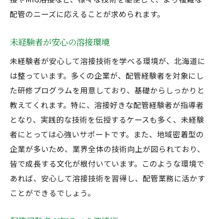
溶接好き配管経験者のための北海道ガイド
配管のニーズに応えることが求められます。
配管経験者必見の溶接ガイド
未経験者が安心の溶接環境
北海道で学ぶ溶接技術の魅力
未経験者が安心して溶接技術を学べる環境が、北海道に
溶接好きのための配管技術指南
は整っています。多くの企業が、配管経験者を対象にし
配管と溶接の基礎を学ぶ
た研修プログラムを用意しており、基礎からしっかりと
北海道の溶接技術でスキルアップ
教えてくれます。特に、溶接好きな配管経験者が指導者
未経験者も安心の配管ガイド
となり、実践的な技術を伝授するケースも多く、未経験
配管経験者が抑えるべき溶接技術の秘訣
者にとっては心強いサポートです。また、地域密着型の
溶接好きが知るべき技術の秘訣
企業が多いため、業界全体の技術向上が図られており、
配管経験者のための技術ポイント
皆で成長する文化が根付いています。このような環境で
あれば、安心して溶接技術を習得し、配管業務に活かす
北海道の溶接技術をマスターする
ことができるでしょう。
配管と溶接の相互作用を理解
溶接技術向上の秘訣を探る