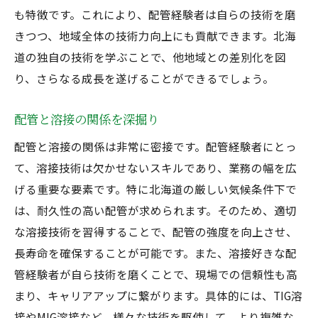
も特徴です。これにより、配管経験者は自らの技術を磨
配管経験者が目指す溶接スキル
きつつ、地域全体の技術力向上にも貢献できます。北海
溶接好きのためのスキルアップ法
道の独自の技術を学ぶことで、他地域との差別化を図
配管と溶接の知識を深める
り、さらなる成長を遂げることができるでしょう。
北海道での溶接技術習得法
配管と溶接の関係を深掘り
配管経験者向けの技術向上術
溶接技術を高めるためのステップ
配管と溶接の関係は非常に密接です。配管経験者にとっ
て、溶接技術は欠かせないスキルであり、業務の幅を広
北海道で配管と溶接を学ぶポイント
げる重要な要素です。特に北海道の厳しい気候条件下で
溶接好きが学ぶべき配管技術
は、耐久性の高い配管が求められます。そのため、適切
配管経験者のための学習法
な溶接技術を習得することで、配管の強度を向上させ、
溶接技術を磨く環境づくり
長寿命を確保することが可能です。また、溶接好きな配
北海道で学ぶ溶接の基本
管経験者が自ら技術を磨くことで、現場での信頼性も高
配管と溶接の連携を深める
まり、キャリアアップに繋がります。具体的には、TIG溶
未経験者でも安心の配管学習
接やMIG溶接など、様々な技術を駆使して、より複雑な