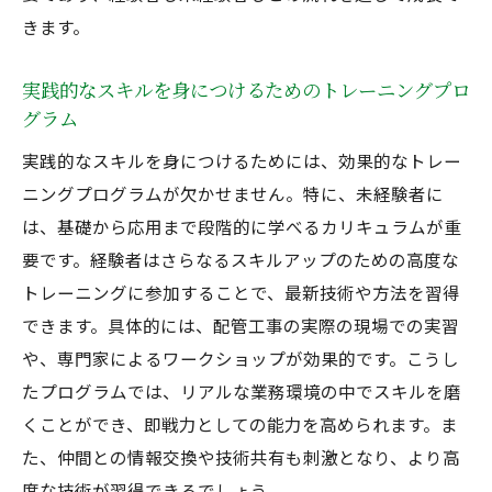
溶接工としてのキャリアビジョンの描き方
きます。
専門家として認められるための資格取得
配管技術を極めるための継続的学習
実践的なスキルを身につけるためのトレーニングプロ
グラム
キャリア開発をサポートする社内プログラ
ム
実践的なスキルを身につけるためには、効果的なトレー
プロフェッショナルとしての自己成長戦略
ニングプログラムが欠かせません。特に、未経験者に
は、基礎から応用まで段階的に学べるカリキュラムが重
溶接工の配管スキルが社会インフラに与える影
要です。経験者はさらなるスキルアップのための高度な
響
トレーニングに参加することで、最新技術や方法を習得
配管技術が都市インフラに果たす役割
できます。具体的には、配管工事の実際の現場での実習
安全なインフラ構築に必要な溶接技術
や、専門家によるワークショップが効果的です。こうし
環境に配慮した配管技術の重要性
たプログラムでは、リアルな業務環境の中でスキルを磨
インフラ整備における溶接工の貢献度
くことができ、即戦力としての能力を高められます。ま
配管技術の発展がもたらす社会的利益
た、仲間との情報交換や技術共有も刺激となり、より高
未来のインフラを支える溶接工の役割
度な技術が習得できるでしょう。