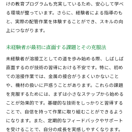
けの教育プログラムも充実しているため、安心して学べ
未経験者が溶接工として成長するためのヒ
る環境が整っています。さらに、経験者による指導のも
ント
と、実際の配管作業を体験することができ、スキルの向
挑戦を乗り越えるためのメンタルスキル
上につながります。
溶接工への転職を成功させるためのステッ
プ
未経験者が最初に直面する課題とその克服法
経験者も新たなスキルを磨く溶接工の魅力
未経験者が溶接工としての道を歩み始める際、しばしば
配管技術の最新トレンドとその応用法
直面するのが技術の習得における不安です。特に、初め
経験者が直面する新たな技術的チャレンジ
ての溶接作業では、金属の接合がうまくいかないこと
溶接技術の深化に役立つ専門的トレーニン
や、機材の扱いに戸惑うことがあります。これらの課題
グ
を克服するためには、まずは小さなステップから始める
キャリアアップを目指すためのスキル開発
ことが効果的です。基礎的な技術をしっかりと習得する
ことで、自信を持って作業に取り組むことができるよう
先進的なプロジェクトへの参加で得られる
になります。また、定期的なフィードバックやサポート
経験
を受けることで、自分の成長を実感しやすくなります。
経験者がさらなる成長を遂げるための戦略