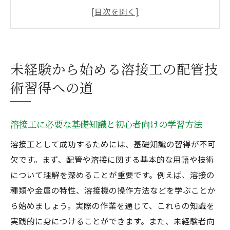
未経験者が最初に直面する課題とその克服
法
配管技術の基本を学ぶためのステップバイ
ステップガイド
未経験から始める溶接工の配管技
実践的なスキルを身につけるためのトレー
術習得への道
ニングプログラム
未経験者が安心して技術を習得するための
サポート体制
溶接工に必要な基礎知識と初心者向けの学習方法
初心者が溶接工として成功するための心構
溶接工として成功するためには、基礎知識の習得が不可
え
欠です。まず、配管や溶接に関する基本的な用語や技術
溶接と配管の成長ストーリー未経験者の挑戦
について理解を深めることが重要です。例えば、溶接の
未経験からプロフェッショナルへの道のり
種類や金属の特性、溶接機の操作方法などを学ぶことか
溶接技術を磨く上での重要な心構え
ら始めましょう。実際の作業を通じて、これらの知識を
実践的に身につけることができます。また、未経験者向
配管業界での成功事例から学ぶ