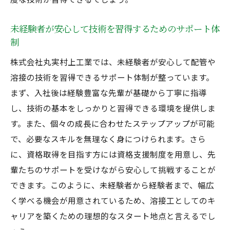
経験豊富なスタッフと共に成長する溶接工の魅
未経験者が安心して技術を習得するためのサポート体
力
制
チームワークで学ぶ技術と知識の共有
株式会社丸実村上工業では、未経験者が安心して配管や
経験豊富なスタッフから学べる実践的スキ
溶接の技術を習得できるサポート体制が整っています。
ル
まず、入社後は経験豊富な先輩が基礎から丁寧に指導
ワークショップやセミナーでの成長機会
し、技術の基本をしっかりと習得できる環境を提供しま
技術向上を目指すためのコミュニティ活動
す。また、個々の成長に合わせたステップアップが可能
経験を活かして新たなプロジェクトに挑む
で、必要なスキルを無理なく身につけられます。さら
個々の成長を促すフィードバックとサポー
に、資格取得を目指す方には資格支援制度を用意し、先
ト
輩たちのサポートを受けながら安心して挑戦することが
配管技術を極める未経験者と経験者のための募
できます。このように、未経験者から経験者まで、幅広
集
く学べる機会が用意されているため、溶接工としてのキ
ャリアを築くための理想的なスタート地点と言えるでし
未経験者が安心して応募できる理由