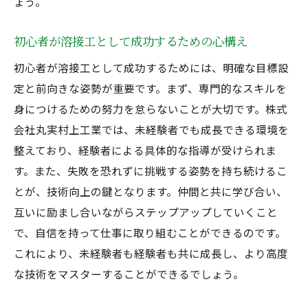
ょう。
経験者が新たなチャレンジを見つける場
溶接工としてのキャリアを築くためのサポ
初心者が溶接工として成功するための心構え
ート
初心者が溶接工として成功するためには、明確な目標設
応募プロセスとその詳細なステップ
定と前向きな姿勢が重要です。まず、専門的なスキルを
昇進やキャリアアップの機会を提供
身につけるための努力を怠らないことが大切です。株式
応募者が知っておくべき職場の魅力
会社丸実村上工業では、未経験者でも成長できる環境を
整えており、経験者による具体的な指導が受けられま
す。また、失敗を恐れずに挑戦する姿勢を持ち続けるこ
とが、技術向上の鍵となります。仲間と共に学び合い、
互いに励まし合いながらステップアップしていくこと
で、自信を持って仕事に取り組むことができるのです。
これにより、未経験者も経験者も共に成長し、より高度
な技術をマスターすることができるでしょう。