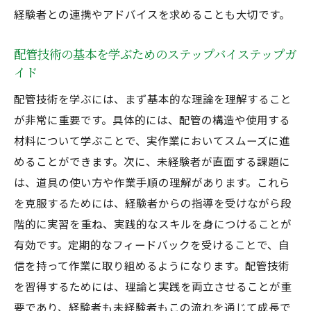
経験者との連携やアドバイスを求めることも大切です。
安心の学習環境で未経験者を支える溶接と配管
のプロ
配管技術の基本を学ぶためのステップバイステップガ
未経験者を迎えるためのサポート体制
イド
初心者向けのカスタマイズトレーニング
配管技術を学ぶには、まず基本的な理論を理解すること
安全第一の作業環境を提供する取り組み
が非常に重要です。具体的には、配管の構造や使用する
未経験者が安心して学べる職場の特徴
材料について学ぶことで、実作業においてスムーズに進
溶接工のためのメンタリングと指導プログ
めることができます。次に、未経験者が直面する課題に
ラム
は、道具の使い方や作業手順の理解があります。これら
を克服するためには、経験者からの指導を受けながら段
成長を促すための継続的なフィードバック
階的に実習を重ね、実践的なスキルを身につけることが
システム
有効です。定期的なフィードバックを受けることで、自
プロフェッショナルへ成長する溶接工のキャリ
信を持って作業に取り組めるようになります。配管技術
アパス
を習得するためには、理論と実践を両立させることが重
キャリアアップのための段階的なステップ
要であり、経験者も未経験者もこの流れを通じて成長で