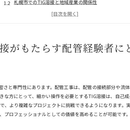
札幌市でのTIG溶接と地域産業の関係性
配管の専門知識を活かせるTIG溶接の魅力
札幌市におけるTIG溶接の需要と展望
経験者が語る札幌市のTIG溶接の魅力
札幌市でのTIG溶接がキャリアに与える影響
溶接がもたらす配管経験者に
配管経験者必見札幌市でのTIG溶接の技術向上方法
札幌市でのTIG溶接技術を向上させるステップ
札幌市のTIG溶接講習会とその活用法
配管経験者が習得すべきTIG溶接の技術
精密さと専門性にあります。配管工事は、配管の接続部分や流体
札幌市での実践経験が技術向上に与える影響
きな方にとって、細かい操作を必要とするTIG溶接は、自己
効率的なTIG溶接技術習得のためのヒント
で、より複雑なプロジェクトに挑戦できるようになります。実
札幌市でのTIG溶接技術向上のためのリソース
、プロフェッショナルとしての価値を高めることが可能です
溶接好きのための札幌市で学ぶTIG溶接の基礎と応用