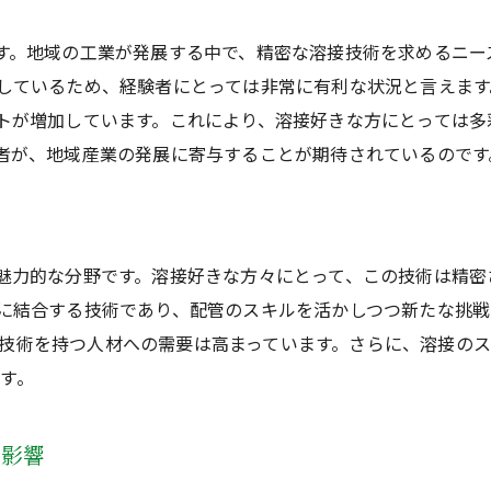
北海道札幌市で配管経験者がTIG溶接を学ぶべき理由
ます。地域の工業が発展する中で、精密な溶接技術を求めるニ
札幌市でTIG溶接を学ぶことのメリット
足しているため、経験者にとっては非常に有利な状況と言えま
配管経験者にとっての札幌市でのTIG溶接の重要性
クトが増加しています。これにより、溶接好きな方にとっては
札幌市でのTIG溶接教育がキャリアに与える影響
験者が、地域産業の発展に寄与することが期待されているのです
なぜ札幌市で配管経験者がTIG溶接を学ぶべきか
札幌市でTIG溶接を習得することで得られるスキル
札幌市でのTIG溶接学習が提供するキャリアパス
に魅力的な分野です。溶接好きな方々にとって、この技術は精
溶接ファン必見札幌市でのTIG溶接の奥深さに迫る
細に結合する技術であり、配管のスキルを活かしつつ新たな挑戦
札幌市でTIG溶接の奥深さを探るポイント
技術を持つ人材への需要は高まっています。さらに、溶接の
溶接ファンにおすすめの札幌市におけるTIG溶接体験
す。
札幌市でのTIG溶接の魅力的な側面
札幌市で体験できるTIG溶接の奥深さ
る影響
溶接ファンが札幌市で見つけるTIG溶接の新たな視点