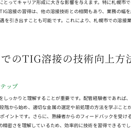
者にとってキャリア形成に大きな影響を与えます。特に札幌市
札幌市で深めるTIG溶接の知識と技術
TIG溶接の習得は、他の溶接技術との相関もあり、業務の幅
札幌市の魅力TIG溶接で配管技術を次のレベルへ
遇を引き出すことも可能です。これにより、札幌市での溶接
札幌市でのTIG溶接が配管技術を進化させる理由
配管技術者が札幌市でTIG溶接を学ぶ利点
札幌市でのTIG溶接が配管技術に与える影響
でのTIG溶接の技術向上方
札幌市でTIG溶接を通じて配管技術を向上させる方法
札幌市でのTIG溶接技術が配管に提供する新たな価値
札幌市での経験が配管技術を次のステップへ導く
ステップ
配管経験者のための札幌で磨くTIG溶接のテクニック
本をしっかりと理解することが重要です。配管経験者であれば、
札幌で配管経験者が学ぶべきTIG溶接のテクニック
段階から始め、適切な金属の選定や前処理の方法を学ぶこと
配管経験者が札幌市で磨くべきTIG溶接の技術
ポイントです。さらに、熟練者からのフィードバックを受け
札幌市で培うTIG溶接のテクニックと応用力
接の精密さを理解しているため、効率的に技術を習得できるで