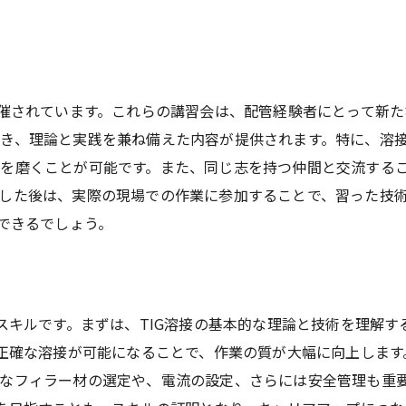
札幌市におけるTIG溶接技術向上の秘訣
配管経験者が札幌市で発揮するTIG溶接技術
札幌市でのTIG溶接テクニックの習得方法
開催されています。これらの講習会は、配管経験者にとって新
き、理論と実践を兼ね備えた内容が提供されます。特に、溶
を磨くことが可能です。また、同じ志を持つ仲間と交流する
した後は、実際の現場での作業に参加することで、習った技
ができるでしょう。
術
なスキルです。まずは、TIG溶接の基本的な理論と技術を理解
。正確な溶接が可能になることで、作業の質が大幅に向上しま
なフィラー材の選定や、電流の設定、さらには安全管理も重