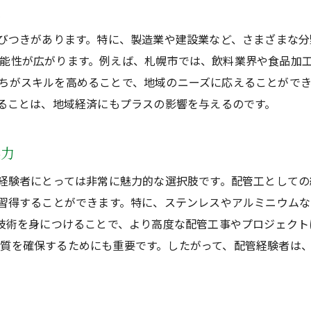
性
札幌市で学ぶTIG溶接の基本
TIG溶接の応用技術を札幌市で習得する
結びつきがあります。特に、製造業や建設業など、さまざまな分
札幌市におけるTIG溶接教育の現状
能性が広がります。例えば、札幌市では、飲料業界や食品加
ちがスキルを高めることで、地域のニーズに応えることがで
初心者が札幌市で学べるTIG溶接の基礎知識
することは、地域経済にもプラスの影響を与えるのです。
札幌市でのTIG溶接の応用技術事例
札幌市でのTIG溶接の基礎とその重要性
魅力
精密作業が光るTIG溶接札幌での実践的スキルアップ
札幌市でのTIG溶接における精密作業の魅力
管経験者にとっては非常に魅力的な選択肢です。配管工として
に習得することができます。特に、ステンレスやアルミニウム
技術者が磨くべき札幌市でのTIG溶接スキル
な技術を身につけることで、より高度な配管工事やプロジェク
札幌市での実践的TIG溶接のスキル向上法
質を確保するためにも重要です。したがって、配管経験者は、
配管経験者が札幌市で学ぶべきTIG溶接の精密技術
札幌市の現場で役立つTIG溶接の実践テクニック
札幌市でのTIG溶接における精密作業の具体例