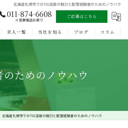
北海道札幌市でのTIG溶接の魅力と配管経験者のためのノウハウ
011-874-6608
ご応募はこちら
※営業電話お断り
求人一覧
当社を知る
ブログ
コラム
溶接
未経験
者のためのノウハウ
経験者
正社員
転職
北海道札幌市でのTIG溶接の魅力と配管経験者のためのノウハウ