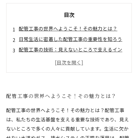
目次
配管工事の世界へようこそ！その魅力とは？
日常生活に密着した配管工事の重要性を知ろう
配管工事の技術：見えないところで支えるイン
フラの力
仲間と共に育む成長：配管工事がもたらすやり
がい
新しい挑戦を求めて：配管工事で得られる自己
配管工事の世界へようこそ！その魅力とは？
成長
配管工事の未来を創る：新技術と可能性に迫る
配管工事の世界へようこそ！その魅力とは？配管工事
一歩を踏み出そう！あなたも配管工事の仲間に
は、私たちの生活基盤を支える重要な技術であり、見え
なれる
ないところで多くの人々に貢献しています。生活に欠か
せない水道やガス、排水システムの正常な運用は、配管