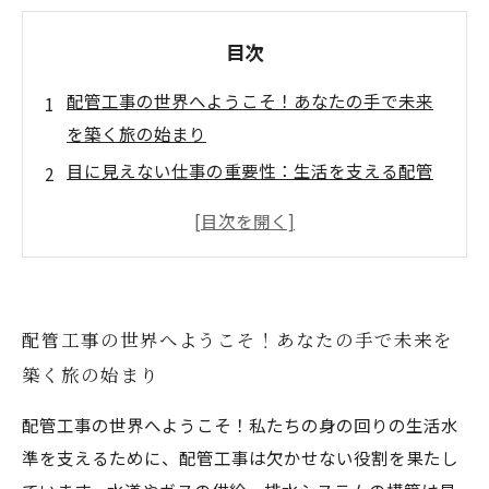
目次
配管工事の世界へようこそ！あなたの手で未来
を築く旅の始まり
目に見えない仕事の重要性：生活を支える配管
工事の役割
現場での経験とチームワーク：配管工事の醍醐
味を知ろう
技術の進化と挑戦：環境に優しい配管工事の未
配管工事の世界へようこそ！あなたの手で未来を
来
築く旅の始まり
配管工事がもたらすやりがい：仕事の魅力を探
る
配管工事の世界へようこそ！私たちの身の回りの生活水
持続可能な未来を支える仕事としての配管工事
準を支えるために、配管工事は欠かせない役割を果たし
の意義