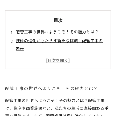
目次
配管工事の世界へようこそ！その魅力とは？
技術の進化がもたらす新たな挑戦：配管工事の
未来
安心・安全な生活を支える配管工事の重要性
配管工事の専門性を高めるための学びの旅
誇り高き職業としての配管工事：達成感の魅力
配管工事を選ぶ理由：成長する自分を見つける
配管工事の世界へようこそ！その魅力とは？
配管工事の未来を一緒に考えよう！次世代への
メッセージ
配管工事の世界へようこそ！その魅力とは？配管工事
は、住宅や商業施設など、私たちの生活に直接関わる重
要な職業です。まず、配管業界は常に進化しています。