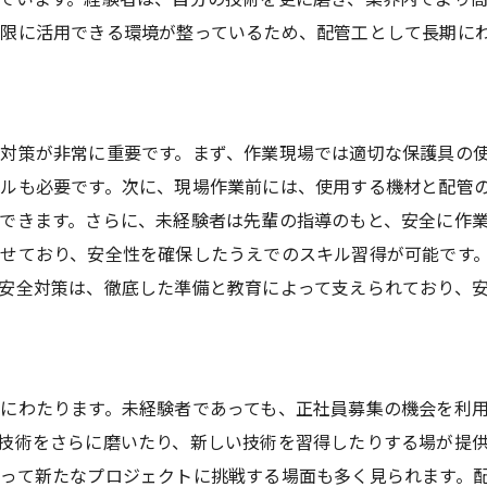
研修制度が充実した配管工のキャリアパス
限に活用できる環境が整っているため、配管工として長期に
研修プログラムの内容と特徴
キャリアパスの具体例と目標設定
研修制度の活用法と成果
対策が非常に重要です。まず、作業現場では適切な保護具の
研修を通じて得られるスキルと知識
ルも必要です。次に、現場作業前には、使用する機材と配管
配管工としての成長を促すサポート
できます。さらに、未経験者は先輩の指導のもと、安全に作
継続的な学びとキャリア形成
せており、安全性を確保したうえでのスキル習得が可能です
安全対策は、徹底した準備と教育によって支えられており、
未経験からプロへ！配管工のスキルを一から学ぶ
初めての配管工としての一歩
プロへの道のりと必要なスキル
基礎から応用までの学びのプロセス
にわたります。未経験者であっても、正社員募集の機会を利
技術をさらに磨いたり、新しい技術を習得したりする場が提
未経験者がスキルを身につける方法
って新たなプロジェクトに挑戦する場面も多く見られます。
プロとしての自信を養うステージ