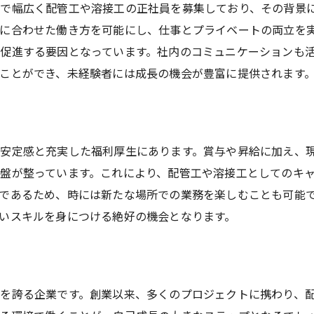
丸実村上工業での成長ストーリー
で幅広く配管工や溶接工の正社員を募集しており、その背景
成長を支えるコミュニティとネットワーク
に合わせた働き方を可能にし、仕事とプライベートの両立を
成長を実感するための環境づくり
促進する要因となっています。社内のコミュニケーションも
ことができ、未経験者には成長の機会が豊富に提供されます
安定感と充実した福利厚生にあります。賞与や昇給に加え、
盤が整っています。これにより、配管工や溶接工としてのキ
であるため、時には新たな場所での業務を楽しむことも可能
いスキルを身につける絶好の機会となります。
を誇る企業です。創業以来、多くのプロジェクトに携わり、