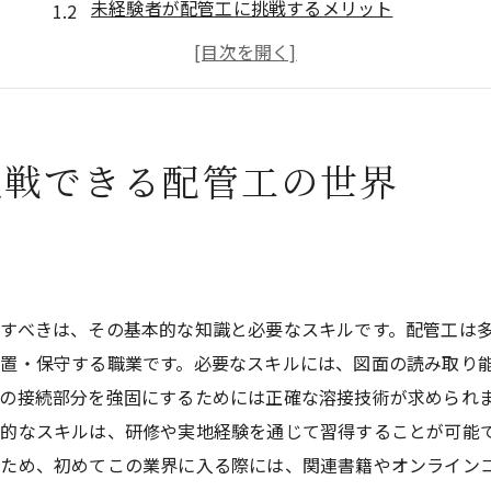
未経験者が配管工に挑戦するメリット
経験者が配管工で活躍できる理由
配管工の仕事における安全対策
配管工のキャリアアップの可能性
配管工の仕事がもたらす社会的意義
挑戦できる配管工の世界
株式会社丸実村上工業で正社員デビューしよう！
丸実村上工業の職場環境と社風
正社員として働く魅力と安定感
？
丸実村上工業の歴史と実績
すべきは、その基本的な知識と必要なスキルです。配管工は
入社後の成長ステップとサポート体制
置・保守する職業です。必要なスキルには、図面の読み取り
正社員デビューに必要なスキルと心得
の接続部分を強固にするためには正確な溶接技術が求められ
丸実村上工業でのキャリアパスを描く
的なスキルは、研修や実地経験を通じて習得することが可能
るため、初めてこの業界に入る際には、関連書籍やオンライン
未経験者歓迎！配管工のお仕事の魅力とは？