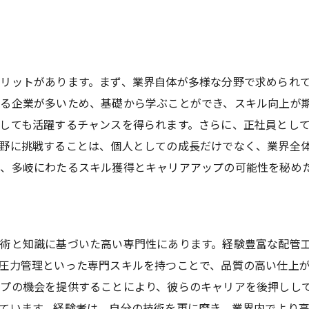
未経験者が配管工を選ぶ理由
配管工のやりがいと達成感
未経験者でも安心のサポート体制
リットがあります。まず、業界自体が多様な分野で求められ
配管工としての成長の機会
る企業が多いため、基礎から学ぶことができ、スキル向上が
配管工の仕事に必要な心構え
しても活躍するチャンスを得られます。さらに、正社員とし
未経験者が配管工で成功するためのヒント
野に挑戦することは、個人としての成長だけでなく、業界全
経験者のスキルを活かせる職場環境をご紹介
、多岐にわたるスキル獲得とキャリアアップの可能性を秘め
経験者が求める職場の特徴
スキルを活かすためのプロジェクト事例
技術をさらに磨くための研修制度
術と知識に基づいた高い専門性にあります。経験豊富な配管
経験者に適したチャレンジと役割
圧力管理といった専門スキルを持つことで、品質の高い仕上
スキルアップをサポートする環境
プの機会を提供することにより、彼らのキャリアを後押しし
経験者が丸実村上工業を選ぶ理由
ています。経験者は、自分の技術を更に磨き、業界内でより