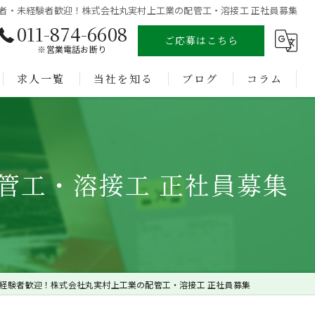
者・未経験者歓迎！株式会社丸実村上工業の配管工・溶接工 正社員募集
011-874-6608
ご応募はこちら
※営業電話お断り
求人一覧
当社を知る
ブログ
コラム
溶接
未経験
管工・溶接工 正社員募集
経験者
正社員
転職
経験者歓迎！株式会社丸実村上工業の配管工・溶接工 正社員募集