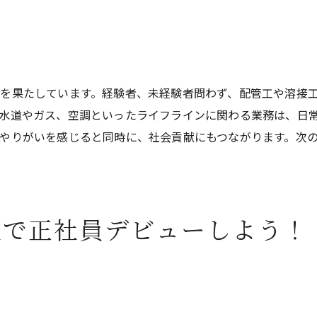
配管工のプロフェッショナルになるために
配管工の世界で新たなキャリアを築くチャンス
配管工のキャリアが広がる理由
を果たしています。経験者、未経験者問わず、配管工や溶接
新たなキャリアに挑戦するための準備
水道やガス、空調といったライフラインに関わる業務は、日
成長を続けるためのキャリアプラン
やりがいを感じると同時に、社会貢献にもつながります。次
配管工としての未来を描く
キャリアチェンジの可能性と成功事例
配管工で築く自己成長と社会貢献
株式会社丸実村上工業で成長を実感できる職場
業で正社員デビューしよう！
丸実村上工業の成長を支える要素
成長実感を得られるプロジェクトと事例
社員の成長を促すコーチング制度