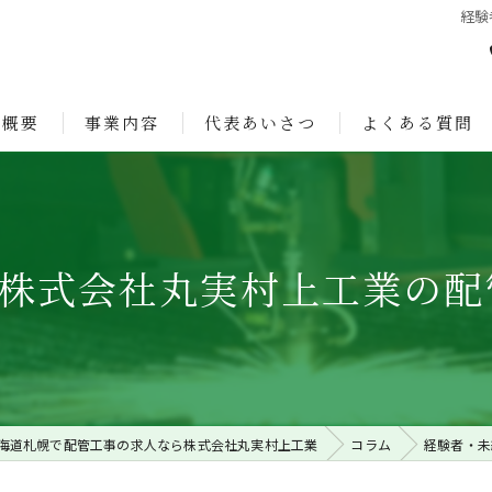
経験
社概要
事業内容
代表あいさつ
よくある質問
ョン
株式会社丸実村上工業の配
海道札幌で配管工事の求人なら株式会社丸実村上工業
コラム
経験者・未