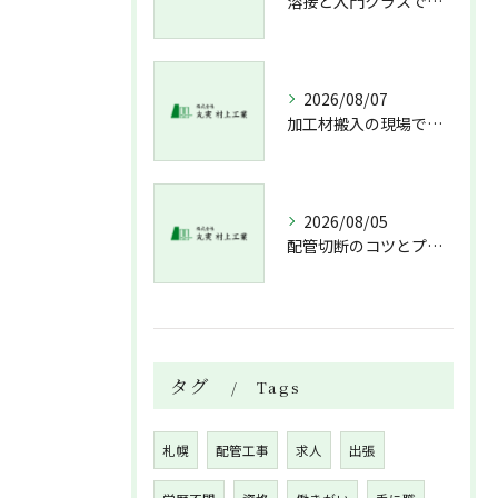
溶接と入門クラスで配管技術を身につける未経験経験不問の北海道札幌市新冠郡新冠町ガイド
2026/08/07
加工材搬入の現場で押さえておきたい流れと架台設置配管敷設までの実務解説
2026/08/05
配管切断のコツとプロが教える失敗しない工具選び
タグ
Tags
札幌
配管工事
求人
出張