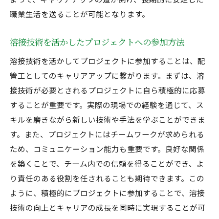
配管工における成長戦略と溶接技術の関係
職業生活を送ることが可能となります。
溶接技術で配管工のスペシャリストになるため
溶接技術を活かしたプロジェクトへの参加方法
のステップ
溶接技術を活かしてプロジェクトに参加することは、配
スペシャリストとしての溶接技術の磨き方
管工としてのキャリアアップに繋がります。まずは、溶
配管工の専門性を高める溶接技術の応用
接技術が必要とされるプロジェクトに自ら積極的に応募
溶接技術を極めるための継続的な学びの場
することが重要です。実際の現場での経験を通じて、ス
配管工事業界での溶接スペシャリストへの
キルを磨きながら新しい技術や手法を学ぶことができま
道
す。また、プロジェクトにはチームワークが求められる
溶接技術を駆使した高難度プロジェクトへ
ため、コミュニケーション能力も重要です。良好な関係
の挑戦
を築くことで、チーム内での信頼を得ることができ、よ
スペシャリストとしてキャリアアップを図
り責任のある役割を任されることも期待できます。この
る溶接技術
ように、積極的にプロジェクトに参加することで、溶接
正社員配管工が知っておくべき溶接技術の最新
技術の向上とキャリアの成長を同時に実現することが可