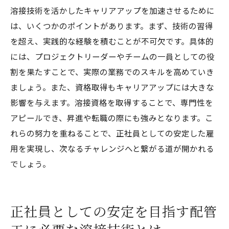
術
溶接技術を活かしたキャリアアップを加速させるために
溶接技術で多様な業務に対応するスキルの
は、いくつかのポイントがあります。まず、技術の習得
開発
を超え、実践的な経験を積むことが不可欠です。具体的
配管工事の枠を超えた溶接技術の応用領域
には、プロジェクトリーダーやチームの一員としての役
割を果たすことで、実際の業務でのスキルを高めていき
キャリアアップと並行した溶接技術の向上
ましょう。また、資格取得もキャリアアップには大きな
溶接技術で築く多様なキャリアパス
影響を与えます。溶接資格を取得することで、専門性を
配管工における溶接技術の重要性とキャリアア
アピールでき、昇進や転職の際にも強みとなります。こ
ップの関係
れらの努力を重ねることで、正社員としての安定した雇
溶接技術が配管工のキャリアに与える影響
用を実現し、次なるチャレンジへと繋がる道が開かれる
配管工としてのキャリア形成における溶接
でしょう。
技術の役割
溶接技術でキャリアアップを実現する方法
配管工にとっての溶接技術の価値とその活
正社員としての安定を目指す配管
用