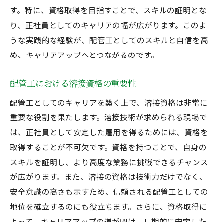
溶接の重要性
す。特に、資格取得を目指すことで、スキルの証明とな
り、正社員としてのキャリアの幅が広がります。このよ
未経験からプロへの道を切り開く溶接技術
うな実践的な経験が、配管工としてのスキルと自信を高
キャリアチェンジを考える未経験者への溶
め、キャリアアップへとつながるのです。
接の魅力
配管工として溶接技術を活かした成長戦略を考
配管工における溶接資格の重要性
える
配管工としてのキャリアを築く上で、溶接資格は非常に
溶接技術を活かした配管工事のプロジェク
重要な役割を果たします。溶接技術が求められる現場で
ト選定
は、正社員として安定した雇用を得るためには、資格を
キャリアアップに役立つ溶接技術の磨き方
取得することが不可欠です。資格を持つことで、自身の
溶接技術で新たな業務領域を開拓する方法
スキルを証明し、より高度な業務に挑戦できるチャンス
配管工としての成長を支える溶接技術の強
が広がります。また、溶接の資格は技術力だけでなく、
化
安全意識の高さも示すため、信頼される配管工としての
溶接技術を活用したキャリアプランの立て
地位を確立するのにも役立ちます。さらに、資格取得に
方
よって、キャリアアップの道が開け、長期的に安定した