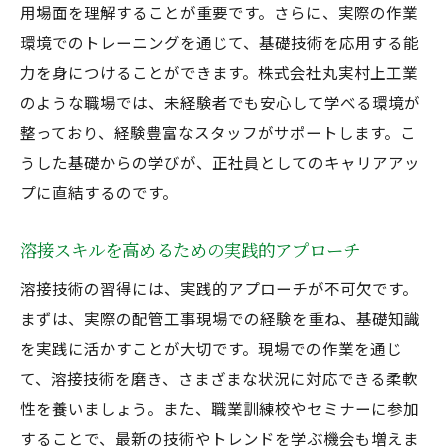
用場面を理解することが重要です。さらに、実際の作業
溶接技術が安定した雇用をもたらす理由
環境でのトレーニングを通じて、基礎技術を応用する能
配管工事における溶接の役割と展望
力を身につけることができます。株式会社丸実村上工業
正社員としてのキャリア構築に必要な溶接
のような職場では、未経験者でも安心して学べる環境が
スキル
整っており、経験豊富なスタッフがサポートします。こ
溶接技術の習得がもたらす長期的なキャリ
うした基礎からの学びが、正社員としてのキャリアアッ
ア安定
プに直結するのです。
未経験からスタートする溶接による配管工のキ
ャリア形成
溶接スキルを高めるための実践的アプローチ
未経験者でも取り組みやすい溶接技術の学
溶接技術の習得には、実践的アプローチが不可欠です。
習法
まずは、実際の配管工事現場での経験を重ね、基礎知識
初心者におすすめの溶接技術トレーニング
を実践に活かすことが大切です。現場での作業を通じ
溶接技術習得のためのステップバイステッ
て、溶接技術を磨き、さまざまな状況に対応できる柔軟
プガイド
性を養いましょう。また、職業訓練校やセミナーに参加
配管工としての初期キャリア形成における
することで、最新の技術やトレンドを学ぶ機会も増えま