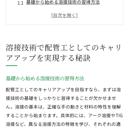
基礎から始める溶接技術の習得方法
溶接スキルを高めるための実践的アプロー
チ
配管工における溶接資格の重要性
溶接技術を活かしたプロジェクトへの参加
溶接技術で配管工としてのキャリ
方法
アアップを実現する秘訣
業界の最新トレンドを取り入れるためのス
テップ
溶接技術でキャリアアップを加速させるポ
基礎から始める溶接技術の習得方法
イント
配管工としてのキャリアアップを目指すなら、まずは溶
正社員としての安定を目指す配管工に必要な溶
接技術の基礎をしっかりと習得することが欠かせませ
接技術とは
ん。溶接の基本は、正確な手の動きと材料の特性を理解
正社員になるために必要な溶接資格
することから始まります。具体的には、アーク溶接やTIG
採用されやすい溶接技術とその応用
溶接など、異なる溶接方法の特徴を学び、それぞれの適