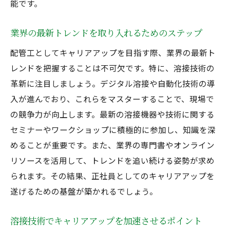
トレンド
能です。
最新溶接技術の概要とその影響
業界の最新トレンドを取り入れるためのステップ
配管工事における溶接技術の進化とその未
来
配管工としてキャリアアップを目指す際、業界の最新ト
レンドを把握することは不可欠です。特に、溶接技術の
実務に活かせる最新溶接技術の導入方法
革新に注目しましょう。デジタル溶接や自動化技術の導
溶接技術の新しいアプローチを追う
入が進んでおり、これらをマスターすることで、現場で
正社員としての競争力を高める溶接技術の
の競争力が向上します。最新の溶接機器や技術に関する
トレンド
セミナーやワークショップに積極的に参加し、知識を深
溶接技術の革新がもたらす業界の変化
めることが重要です。また、業界の専門書やオンライン
溶接技術で配管工事におけるキャリアの幅を広
リソースを活用して、トレンドを追い続ける姿勢が求め
げる方法
られます。その結果、正社員としてのキャリアアップを
キャリアの選択肢を広げる溶接技術の活用
遂げるための基盤が築かれるでしょう。
法
配管工としての新しい可能性を探る溶接技
溶接技術でキャリアアップを加速させるポイント