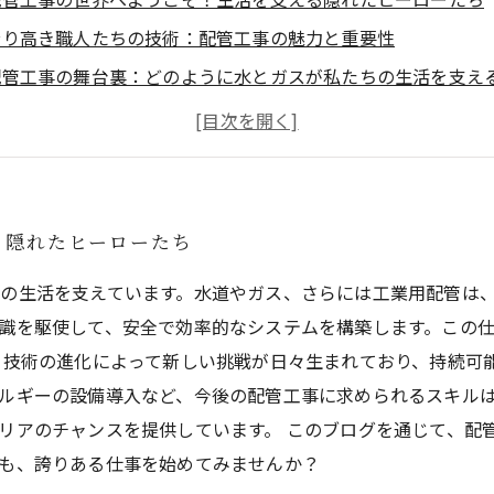
誇り高き職人たちの技術：配管工事の魅力と重要性
配管工事の舞台裏：どのように水とガスが私たちの生活を支え
若者たち必見！配管工事がもたらすキャリアと挑戦のチャンス
技術革新と持続可能性：配管工事が未来を築く理由
配管工事の職人としての誇り：私たちの仕事がもたらす影響
配管工事との出会い：新たな挑戦を求めて一歩を踏み出そう！
る隠れたヒーローたち
の生活を支えています。水道やガス、さらには工業用配管は
識を駆使して、安全で効率的なシステムを構築します。この
、技術の進化によって新しい挑戦が日々生まれており、持続可
ルギーの設備導入など、今後の配管工事に求められるスキル
リアのチャンスを提供しています。 このブログを通じて、配
も、誇りある仕事を始めてみませんか？