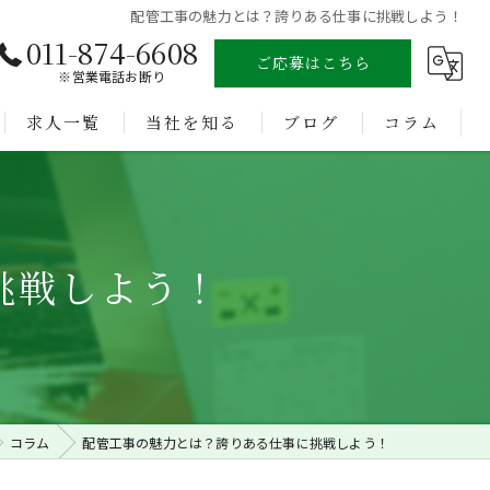
配管工事の魅力とは？誇りある仕事に挑戦しよう！
011-874-6608
ご応募はこちら
※営業電話お断り
求人一覧
当社を知る
ブログ
コラム
溶接
未経験
挑戦しよう！
経験者
正社員
転職
コラム
配管工事の魅力とは？誇りある仕事に挑戦しよう！