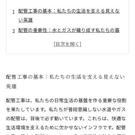
配管工事の基本：私たちの生活を支える見えな
い英雄
配管の重要性：水とガスが織り成す私たちの暮
らし
環境への配慮：持続可能な配管工事の未来とは
最新技術紹介：革新が進む配管工事の新手法
配管工事業界のトレンド：これからの課題と展
配管工事の基本：私たちの生活を支える見えない
望
英雄
配管工事の魅力とは？プロたちの体験談
未来の配管工事：私たちの生活を変える可能性
配管工事は、私たちの日常生活の基盤を作る重要な役割
を果たしています。私たちが普段意識しない水道やガス
の配管は、背後で必ず動いています。これらは、快適な
生活環境を支えるために欠かせないインフラです。配管