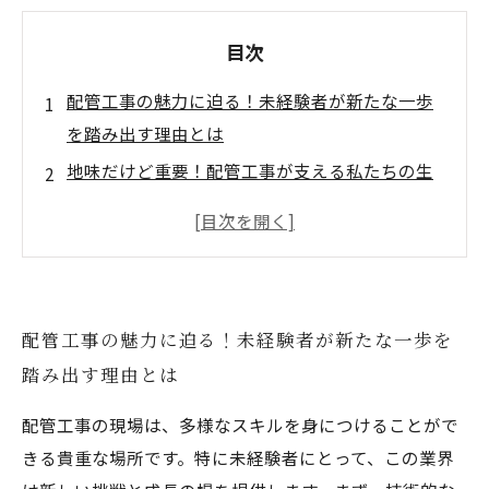
目次
配管工事の魅力に迫る！未経験者が新たな一歩
を踏み出す理由とは
地味だけど重要！配管工事が支える私たちの生
活基盤
未経験者も安心！配管工事で求められるスキル
と成長の場
配管工事の現場で感じるチームワークとコミュ
配管工事の魅力に迫る！未経験者が新たな一歩を
ニケーションの大切さ
踏み出す理由とは
安定した需要と高い給与に魅力を感じる配管工
事の未来
配管工事の現場は、多様なスキルを身につけることがで
必要とされる技術を学ぶ！配管工事が新しい可
きる貴重な場所です。特に未経験者にとって、この業界
能性を開く