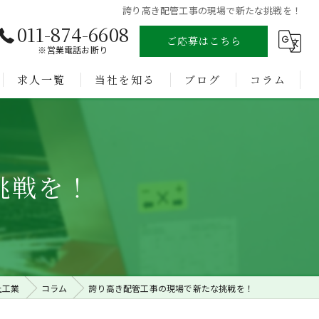
誇り高き配管工事の現場で新たな挑戦を！
011-874-6608
ご応募はこちら
※営業電話お断り
求人一覧
当社を知る
ブログ
コラム
溶接
未経験
挑戦を！
経験者
正社員
転職
上工業
コラム
誇り高き配管工事の現場で新たな挑戦を！