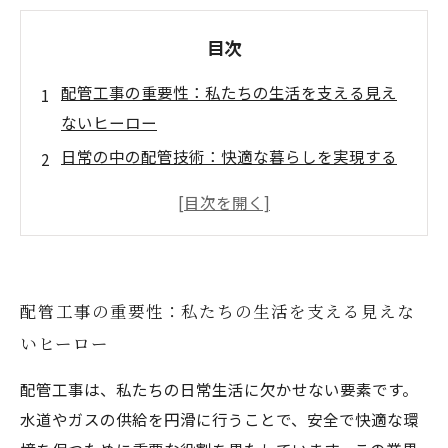
目次
配管工事の重要性：私たちの生活を支える見え
ないヒーロー
日常の中の配管技術：快適な暮らしを実現する
舞台裏
配管工事の現場で学ぶ：技術の進化と新たなス
キルの必要性
やりがいのあるキャリア：配管工事を通じて得
配管工事の重要性：私たちの生活を支える見えな
られる達成感
いヒーロー
社会貢献としての配管工事：未来への架け橋と
なる道
配管工事は、私たちの日常生活に欠かせない要素です。
キャリアパスを描く：配管工事での成長と可能
水道やガスの供給を円滑に行うことで、安全で快適な環
性