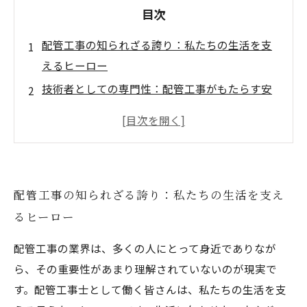
目次
配管工事の知られざる誇り：私たちの生活を支
えるヒーロー
技術者としての専門性：配管工事がもたらす安
心感
挑戦とクリエイティビティ：現場での苦労とそ
の解決策
進化する配管工事の技術：伝統と革新の融合
配管工事の知られざる誇り：私たちの生活を支え
過去から現在へ：配管工事の歴史とその重要性
るヒーロー
未来の配管工事：新しい役割とその展望
配管工事の魅力を再発見：誇りを持てる仕事の
配管工事の業界は、多くの人にとって身近でありなが
意義
ら、その重要性があまり理解されていないのが現実で
す。配管工事士として働く皆さんは、私たちの生活を支