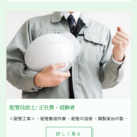
配管技能士/ 正社員・経験者
＜配管工事＞ ・配管敷設作業 ・配管の溶接 ・鋼製架台の製作など ・空気の配管 ・油配管 ・水配管 ・燃料配管などを加工 8割現場での作業となり、発電所や工場といった大きな現場も施工しています！ まずは先輩補助として軽作業から一緒に作業をしていきます。 1現場4～8名で対応し、困ったときもすぐに相談出来る環境です。
詳しく見る