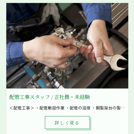
配管工事スタッフ / 正社員・未経験
＜配管工事＞ ・配管敷設作業 ・配管の溶接 ・鋼製架台の製作など ・空気の配管 ・油配管 ・水配管 ・燃料配管などを加工 8割現場での作業となり、発電所や工場といった大きな現場も施工しています！ まずは先輩補助として軽作業から一緒に作業をしていきます。 1現場4～8名で対応し、困ったときもすぐに相談出来る環境です。
詳しく見る