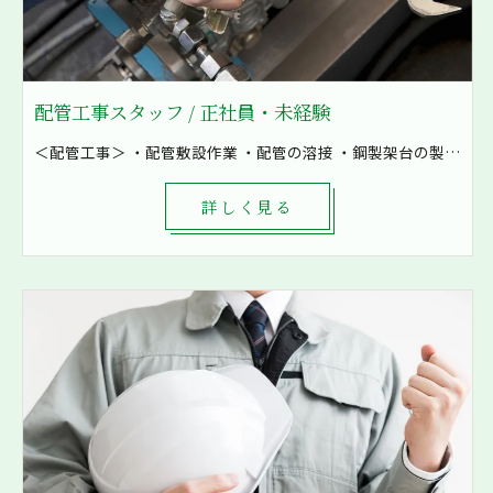
配管工事スタッフ / 正社員・未経験
＜配管工事＞ ・配管敷設作業 ・配管の溶接 ・鋼製架台の製作など ・空気の配管 ・油配管 ・水配管 ・燃料配管などを加工 8割現場での作業となり、発電所や工場といった大きな現場も施工しています！ まずは先輩補助として軽作業から一緒に作業をしていきます。 1現場4～8名で対応し、困ったときもすぐに相談出来る環境です。
詳しく見る