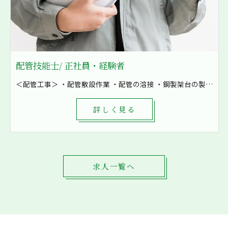
配管技能士/ 正社員・経験者
＜配管工事＞ ・配管敷設作業 ・配管の溶接 ・鋼製架台の製作など ・空気の配管 ・油配管 ・水配管 ・燃料配管などを加工 8割現場での作業となり、発電所や工場といった大きな現場も施工しています！ まずは先輩補助として軽作業から一緒に作業をしていきます。 1現場4～8名で対応し、困ったときもすぐに相談出来る環境です。
詳しく見る
求人一覧へ