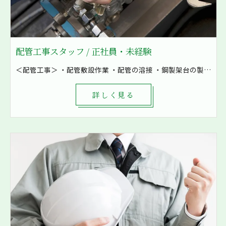
配管工事スタッフ / 正社員・未経験
＜配管工事＞ ・配管敷設作業 ・配管の溶接 ・鋼製架台の製作など ・空気の配管 ・油配管 ・水配管 ・燃料配管などを加工 8割現場での作業となり、発電所や工場といった大きな現場も施工しています！ まずは先輩補助として軽作業から一緒に作業をしていきます。 1現場4～8名で対応し、困ったときもすぐに相談出来る環境です。
詳しく見る