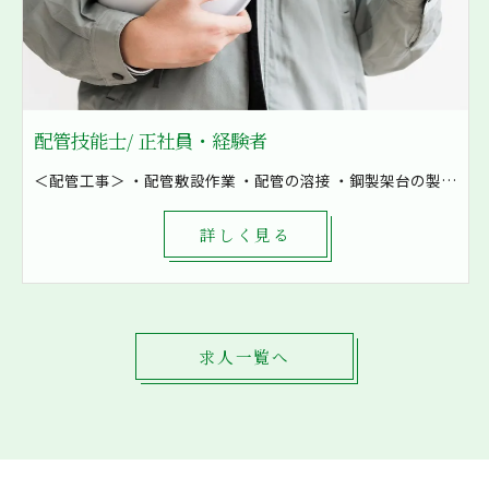
配管技能士/ 正社員・経験者
＜配管工事＞ ・配管敷設作業 ・配管の溶接 ・鋼製架台の製作など ・空気の配管 ・油配管 ・水配管 ・燃料配管などを加工 8割現場での作業となり、発電所や工場といった大きな現場も施工しています！ まずは先輩補助として軽作業から一緒に作業をしていきます。 1現場4～8名で対応し、困ったときもすぐに相談出来る環境です。
詳しく見る
求人一覧へ