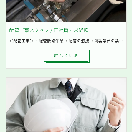
配管工事スタッフ / 正社員・未経験
＜配管工事＞ ・配管敷設作業 ・配管の溶接 ・鋼製架台の製作など ・空気の配管 ・油配管 ・水配管 ・燃料配管などを加工 8割現場での作業となり、発電所や工場といった大きな現場も施工しています！ まずは先輩補助として軽作業から一緒に作業をしていきます。 1現場4～8名で対応し、困ったときもすぐに相談出来る環境です。
詳しく見る