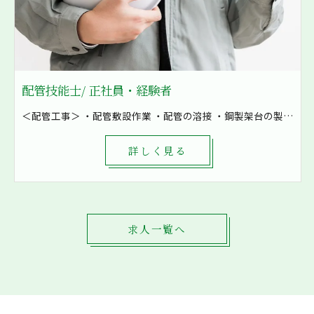
配管技能士/ 正社員・経験者
＜配管工事＞ ・配管敷設作業 ・配管の溶接 ・鋼製架台の製作など ・空気の配管 ・油配管 ・水配管 ・燃料配管などを加工 8割現場での作業となり、発電所や工場といった大きな現場も施工しています！ まずは先輩補助として軽作業から一緒に作業をしていきます。 1現場4～8名で対応し、困ったときもすぐに相談出来る環境です。
詳しく見る
求人一覧へ