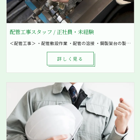
配管工事スタッフ / 正社員・未経験
＜配管工事＞ ・配管敷設作業 ・配管の溶接 ・鋼製架台の製作など ・空気の配管 ・油配管 ・水配管 ・燃料配管などを加工 8割現場での作業となり、発電所や工場といった大きな現場も施工しています！ まずは先輩補助として軽作業から一緒に作業をしていきます。 1現場4～8名で対応し、困ったときもすぐに相談出来る環境です。
詳しく見る